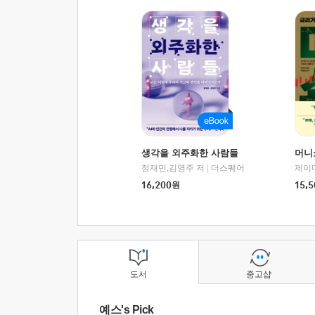
생각을 외주화한 사람들
머니
정재민,김영주 저
|
더스퀘어
16,200
원
15,5
도서
중고샵
예스's Pick