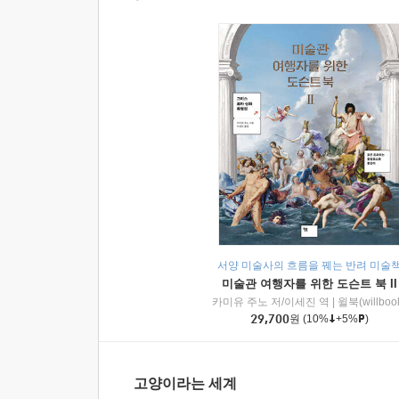
서양 미술사의 흐름을 꿰는 반려 미술
미술관 여행자를 위한 도슨트 북 II
카미유 주노 저/이세진 역
|
윌북(willboo
29,700
원
(10%
+5%
)
고양이라는 세계