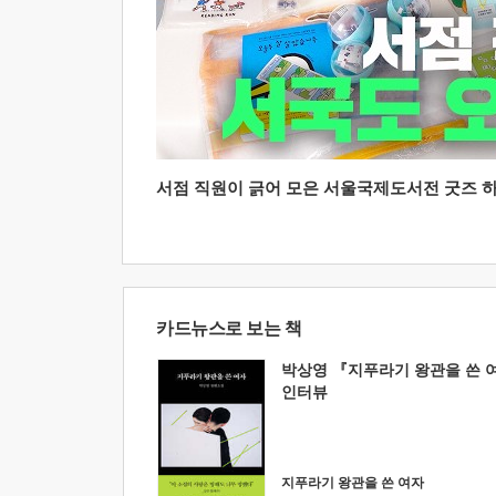
서점 직원이 긁어 모은 서울국제도서전 굿즈 하울
카드뉴스로 보는 책
박상영 『지푸라기 왕관을 쓴 
인터뷰
지푸라기 왕관을 쓴 여자