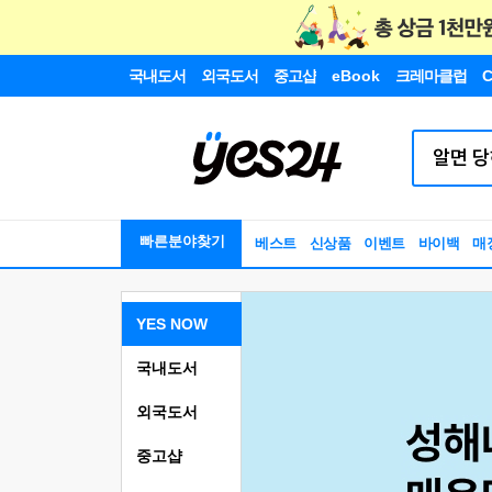
국내도서
외국도서
중고샵
eBook
크레마클럽
C
빠른분야찾기
베스트
신상품
이벤트
바이백
매
YES NOW
국내도서
외국도서
중고샵