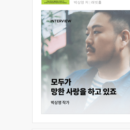
박상영 저
|
래빗홀