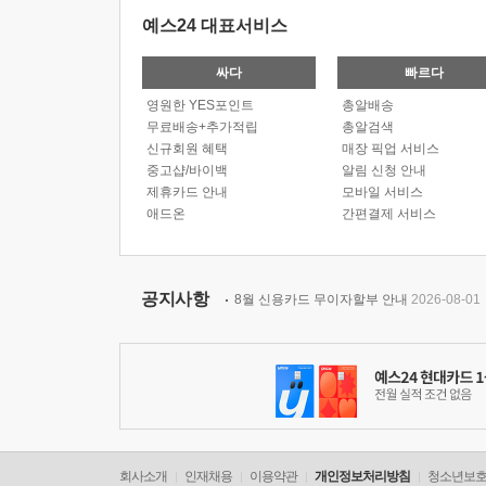
예스24 대표서비스
싸다
빠르다
영원한 YES포인트
총알배송
무료배송+추가적립
총알검색
신규회원 혜택
매장 픽업 서비스
중고샵/바이백
알림 신청 안내
제휴카드 안내
모바일 서비스
애드온
간편결제 서비스
공지사항
8월 신용카드 무이자할부 안내
2026-08-01
회사소개
인재채용
이용약관
개인정보처리방침
청소년보