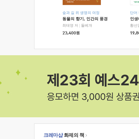
숲과 길 위 생명의 여정
단어
동물의 향기, 인간의 풍경
인생
최태영 저
|
돌베개
황선
23,400
원
19,8
크레마샵
화제의 책