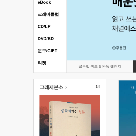
eBook
크레마클럽
CD/LP
DVD/BD
문구/GIFT
티켓
골든벨 퀴즈 & 완독 챌린지
그래제본소
3
/5