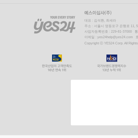
대표 : 김석환, 최세라
주소 : 서울시 영등포구 은행로 11,
사업자등록번호 : 229-81-37000 
이메일 : yes24help@yes24.c
Copyright ⓒ YES24 Corp. All Right