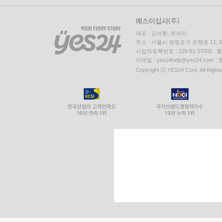
대표 : 김석환, 최세라
주소 : 서울시 영등포구 은행로 11,
사업자등록번호 : 229-81-37000 
이메일 : yes24help@yes24.c
Copyright ⓒ YES24 Corp. All Right