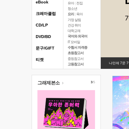
eBook
유아
|
전집
청소년
크레마클럽
요리
|
육아
가정 살림
CD/LP
건강 취미
대학교재
DVD/BD
국어와 외국어
IT 모바일
수험서 자격증
문구/GIFT
초등참고서
중등참고서
티켓
나민애 7문 
고등참고서
그래제본소
3
/5