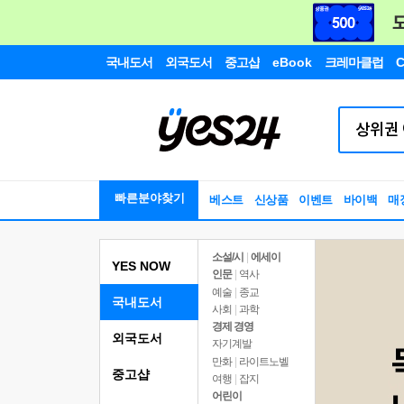
국내도서
외국도서
중고샵
eBook
크레마클럽
C
빠른분야찾기
베스트
신상품
이벤트
바이백
매
소설/시
|
에세이
YES NOW
인문
|
역사
예술
|
종교
국내도서
사회
|
과학
경제 경영
외국도서
자기계발
만화
|
라이트노벨
중고샵
여행
|
잡지
어린이