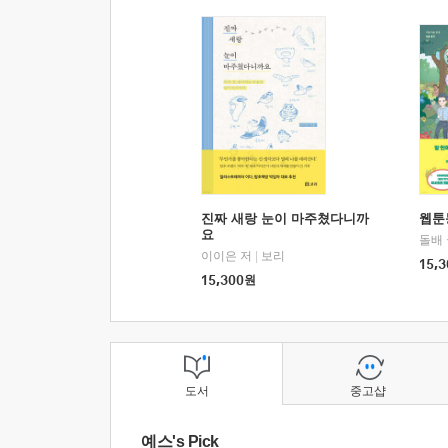
진짜 새랑 눈이 마주쳤다니까
웹툰
요
돌배
이이은 저
|
보리
15,3
15,300
원
도서
중고샵
예스's Pick