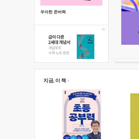
우아한 존버력
지금, 이 책