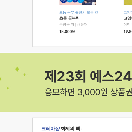
초등 공부 습관의 모든 것
고양
초등 공부력
고양
손병목 저
|
서유재
이미
18,000
원
19,8
크레마샵
화제의 책