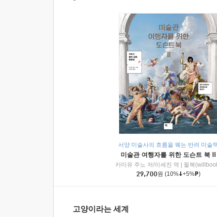
서양 미술사의 흐름을 꿰는 반려 미술
미술관 여행자를 위한 도슨트 북 II
카미유 주노 저/이세진 역
|
윌북(willboo
29,700
원
(10%
+5%
)
고양이라는 세계