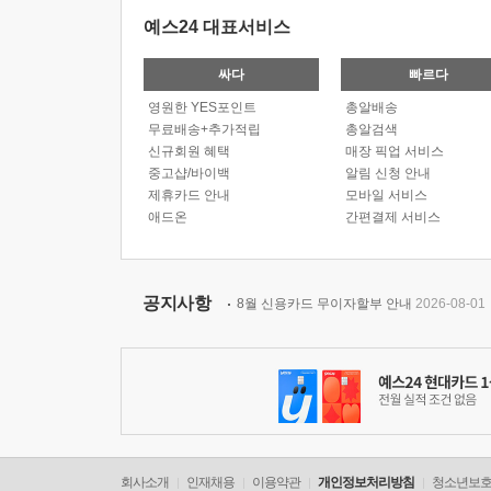
예스24 대표서비스
싸다
빠르다
영원한 YES포인트
총알배송
무료배송+추가적립
총알검색
신규회원 혜택
매장 픽업 서비스
중고샵/바이백
알림 신청 안내
제휴카드 안내
모바일 서비스
애드온
간편결제 서비스
공지사항
8월 신용카드 무이자할부 안내
2026-08-01
회사소개
인재채용
이용약관
개인정보처리방침
청소년보