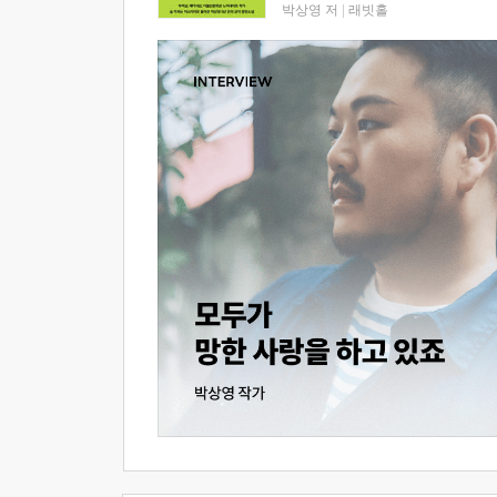
박상영 저
|
래빗홀