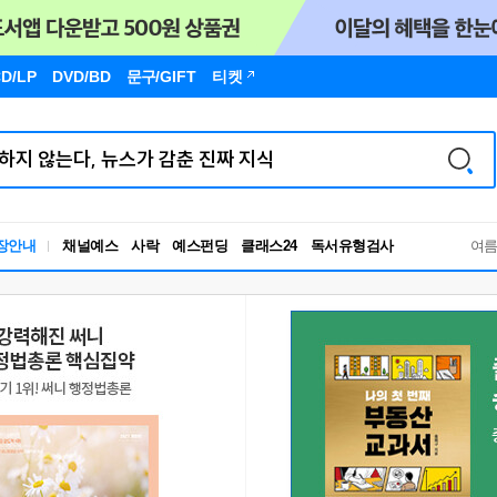
D/LP
DVD/BD
문구
/GIFT
티켓
장안내
채널예스
사락
예스펀딩
클래스24
독서유형검사
여
RBTI Lab
독서유형검사