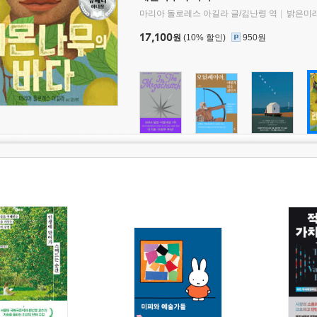
마리아 돌로레스 아길라 글/김난령 역
밝은미
17,100
원
(10% 할인)
950원