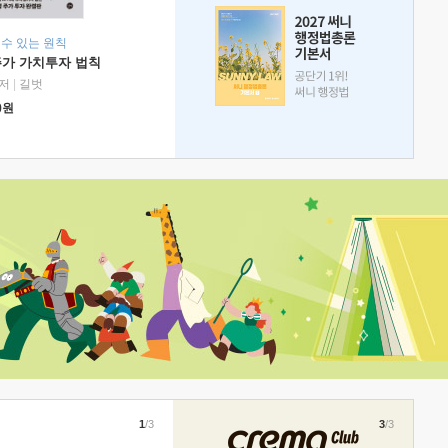
 수 있는 원칙
주가 가치투자 법칙
저
|
길벗
0
원
1
/3
3
/3