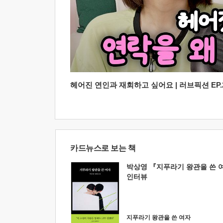
헤어진 연인과 재회하고 싶어요 | 러브픽션 EP.2
카드뉴스로 보는 책
박상영 『지푸라기 왕관을 쓴 
인터뷰
지푸라기 왕관을 쓴 여자