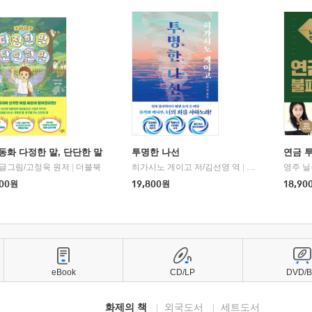
동화 다정한 말, 단단한 말
투명한 나선
연금 
 글그림/고정욱 원저
|
더블북
히가시노 게이고 저/김선영 역
|
북다
영주 닐
00
원
19,800
원
18,90
eBook
CD/LP
DVD/
화제의 책
외국도서
세트도서