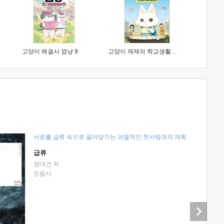
고양이 해결사 깜냥 9
고양이 제제의 학교생활 1 : 초등학생이 이렇게 힘들 줄이야
서로를 급류 속으로 끌어당기는 파멸적인 첫사랑과의 재회
급류
정대건 저
민음사