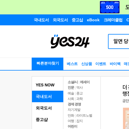
국내도서
외국도서
중고샵
eBook
크레마클럽
C
빠른분야찾기
베스트
신상품
이벤트
바이백
매
소설/시
|
에세이
YES NOW
인문
|
역사
예술
|
종교
국내도서
사회
|
과학
경제 경영
외국도서
자기계발
만화
|
라이트노벨
중고샵
여행
|
잡지
어린이