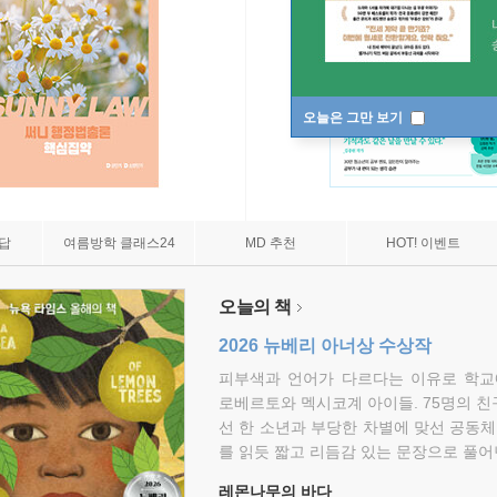
오늘은 그만 보기
7답
여름방학 클래스24
MD 추천
HOT! 이벤트
오늘의 책
2026 뉴베리 아너상 수상작
피부색과 언어가 다르다는 이유로 학교
로베르토와 멕시코계 아이들. 75명의 
선 한 소년과 부당한 차별에 맞선 공동체
를 읽듯 짧고 리듬감 있는 문장으로 풀어
레몬나무의 바다