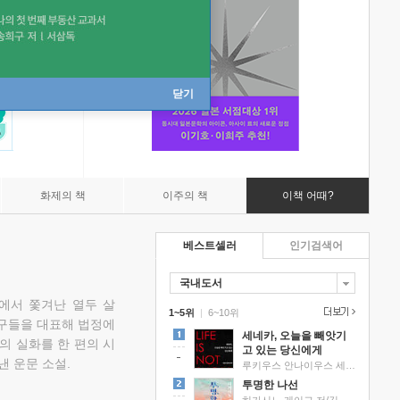
닫기
화제의 책
이주의 책
이책 어때?
베스트셀러
인기검색어
국내도서
에서 쫓겨난 열두 살
1~5위
|
6~10위
친구들을 대표해 법정에
세네카, 오늘을 빼앗기
의 실화를 한 편의 시
고 있는 당신에게
낸 운문 소설.
루키우스 안나이우스 세네카 저/하와이 대저택 편역
투명한 나선