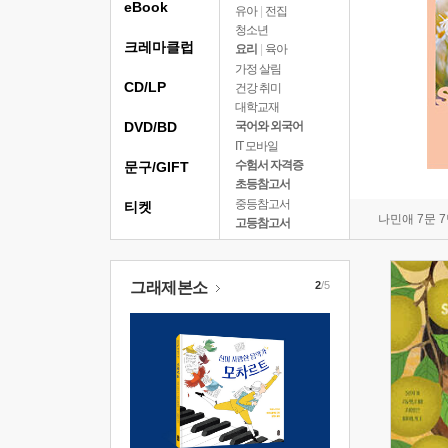
eBook
유아
|
전집
청소년
크레마클럽
요리
|
육아
가정 살림
CD/LP
건강 취미
대학교재
DVD/BD
국어와 외국어
IT 모바일
수험서 자격증
문구/GIFT
초등참고서
중등참고서
티켓
나민애 7문 
고등참고서
그래제본소
2
/5