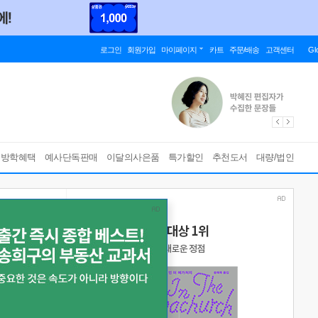
로그인
회원가입
마이페이지
카트
주문/배송
고객센터
Gl
름방학혜택
예사단독판매
이달의사은품
특가할인
추천도서
대량/법인