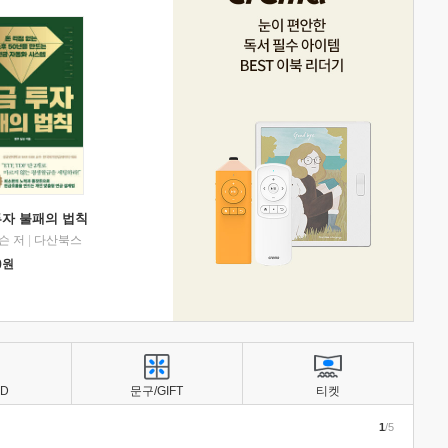
투자 불패의 법칙
슨 저
|
다산북스
0
원
BD
문구/GIFT
티켓
1
/5