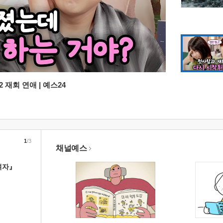
 재회 연애 | 예스24
1
/3
채널예스
여자』