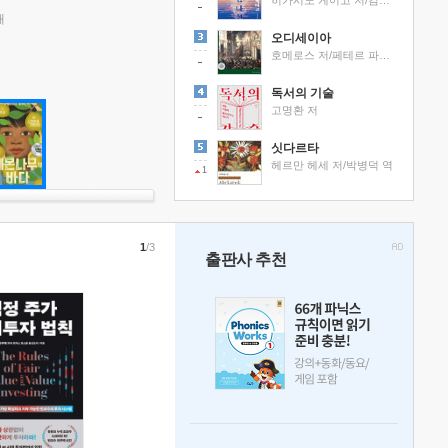
히가시노 게이고 저/김선영 역
래
오디세이아
호메로스 저/페테르 파울 루벤스 그림/박문재 역
독서의 기술
고명환 저
싯다르타
헤르만 헤세 저/박병덕 역
1
1
/3
출판사 추천