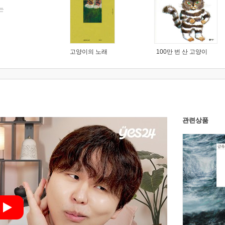
는
고양이의 노래
100만 번 산 고양이
관련상품