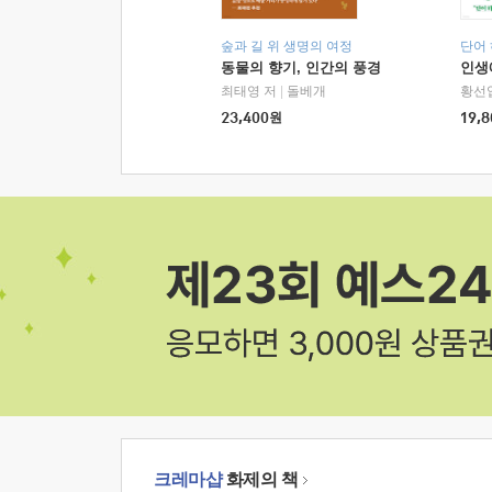
숲과 길 위 생명의 여정
단어
동물의 향기, 인간의 풍경
인생
최태영 저
|
돌베개
황선
23,400
원
19,8
크레마샵
화제의 책