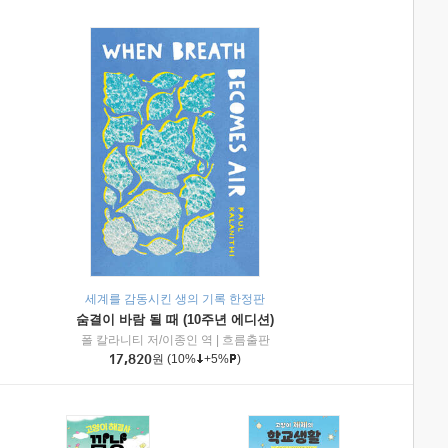
세계를 감동시킨 생의 기록 한정판
숨결이 바람 될 때 (10주년 에디션)
|
미래엔아이세움
폴 칼라니티 저/이종인 역
|
흐름출판
17,820
원
(10%
+5%
)