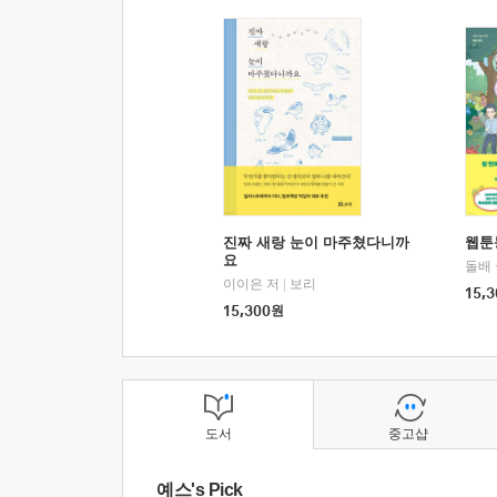
진짜 새랑 눈이 마주쳤다니까
웹툰
요
돌배
이이은 저
|
보리
15,3
15,300
원
도서
중고샵
예스's Pick