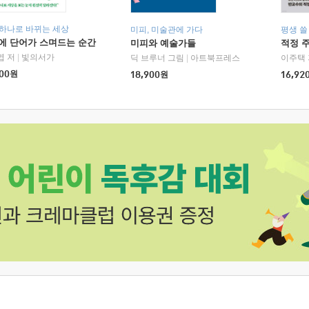
 하나로 바뀌는 세상
미피, 미술관에 가다
평생 쓸
에 단어가 스며드는 순간
미피와 예술가들
적정 
엽 저
|
빛의서가
딕 브루너 그림
|
아트북프레스
이주택 
00
원
18,900
원
16,92