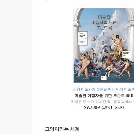
서양 미술사의 흐름을 꿰는 반려 미술
미술관 여행자를 위한 도슨트 북 II
카미유 주노 저/이세진 역
|
윌북(willboo
29,700
원
(10%
+5%
)
고양이라는 세계