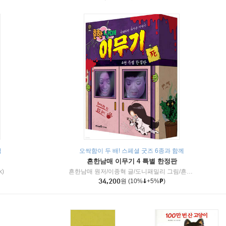
책
오싹함이 두 배! 스페셜 굿즈 6종과 함께
흔한남매 이무기 4 특별 한정판
k)
흔한남매 원저/이종혁 글/도니패밀리 그림/흔한컴퍼니 감수
34,200
원
(10%
+5%
)