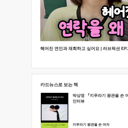
헤어진 연인과 재회하고 싶어요 | 러브픽션 EP.2
카드뉴스로 보는 책
박상영 『지푸라기 왕관을 쓴 
인터뷰
지푸라기 왕관을 쓴 여자