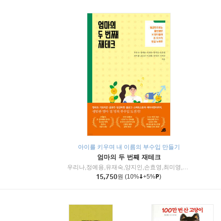
아이를 키우며 내 이름의 부수입 만들기
엄마의 두 번째 재테크
우리나,정예용,유재숙,양지인,손효영,최미영,조민주,이진현,차미숙,서미숙 저
15,750
원
(10%
+5%
)