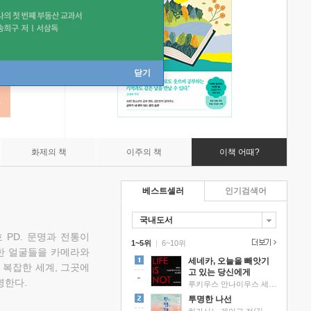
닫기
화제의 책
이주의 책
이책 어때?
베스트셀러
인기검색어
국내도서
 PD. 문명과 전통이
1~5위
|
6~10위
한 얼굴들을 카메라와
세네카, 오늘을 빼앗기
 복잡한 세계, 그곳에
고 있는 당신에게
명한다.
루키우스 안나이우스 세네카 저/하와이 대저택 편역
투명한 나선