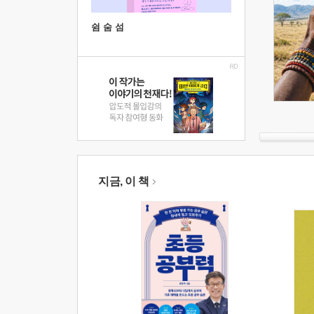
쉼 숨 섬
지금, 이 책