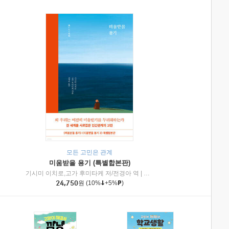
모든 고민은 관계
미움받을 용기 (특별합본판)
기시미 이치로,고가 후미타케 저/전경아 역
|
제이브리즈북스
|
인플루엔셜
24,750
원
(10%
+5%
)