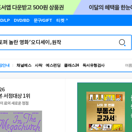
D/LP
DVD/BD
문구
/GIFT
티켓
독서유형검사
장안내
채널예스
사락
예스펀딩
클래스24
여
RBTI Lab
독서유형검사