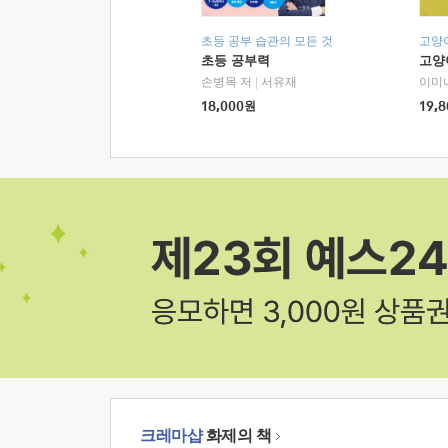
초등 공부 습관의 모든 것
고양
초등 공부력
고양
손병목 저
|
서유재
이미
18,000
원
19,8
크레마샵
화제의 책