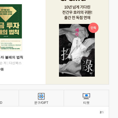
투자 불패의 법칙
슨 저
|
다산북스
0
원
BD
문구/GIFT
티켓
2
/5