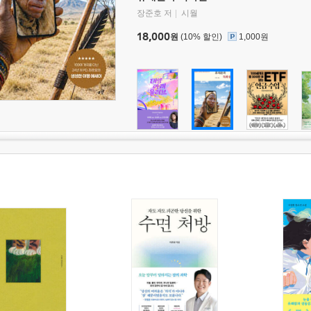
장준호 저
시월
18,000
원
(10% 할인)
1,000원