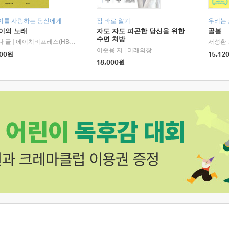
이를 사랑하는 당신에게
잠 바로 알기
우리는
이의 노래
자도 자도 피곤한 당신을 위한
골볼
수면 처방
나 글
|
에이치비프레스(HBPRESS)
서성환 
이준용 저
|
미래의창
00
원
15,12
18,000
원