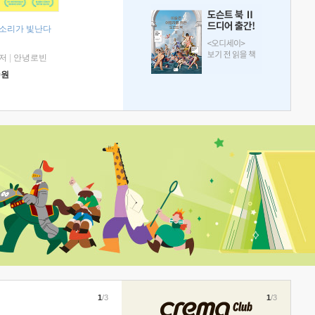
 소리가 빛난다
저
|
안녕로빈
0
원
1
/3
1
/3