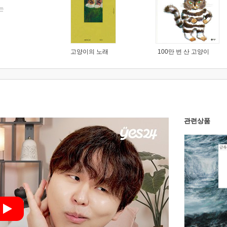
는
고양이의 노래
100만 번 산 고양이
관련상품