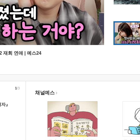
 재회 연애 | 예스24
1
/3
채널예스
여자』