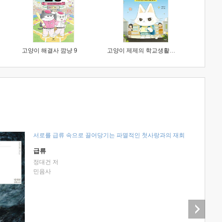
고양이 해결사 깜냥 9
고양이 제제의 학교생활 1 : 초등학생이 이렇게 힘들 줄이야
서로를 급류 속으로 끌어당기는 파멸적인 첫사랑과의 재회
급류
정대건 저
민음사