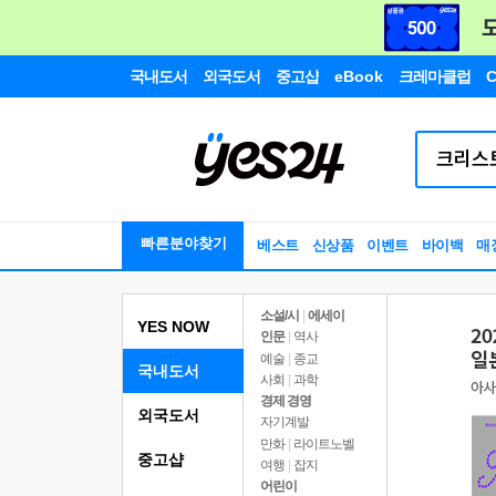
국내도서
외국도서
중고샵
eBook
크레마클럽
C
빠른분야찾기
베스트
신상품
이벤트
바이백
매
소설/시
|
에세이
YES NOW
인문
|
역사
예술
|
종교
국내도서
사회
|
과학
경제 경영
외국도서
자기계발
만화
|
라이트노벨
중고샵
여행
|
잡지
어린이