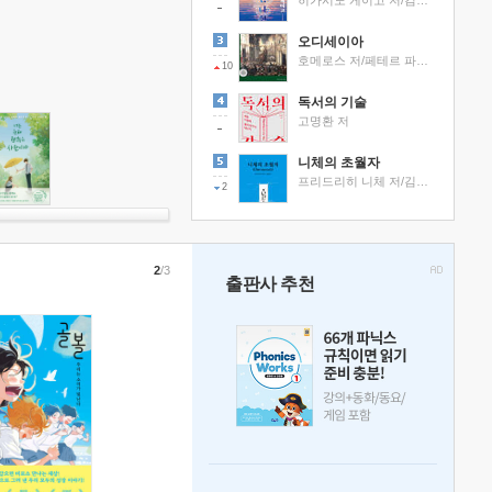
히가시노 게이고 저/김선영 역
오디세이아
호메로스 저/페테르 파울 루벤스 그림/박문재 역
10
독서의 기술
고명환 저
니체의 초월자
프리드리히 니체 저/김철 편역
2
2
/3
출판사 추천