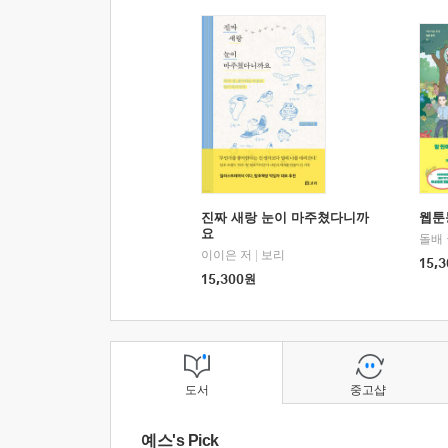
진짜 새랑 눈이 마주쳤다니까
웹툰
요
돌배
이이은 저
|
보리
15,3
15,300
원
도서
중고샵
예스's Pick