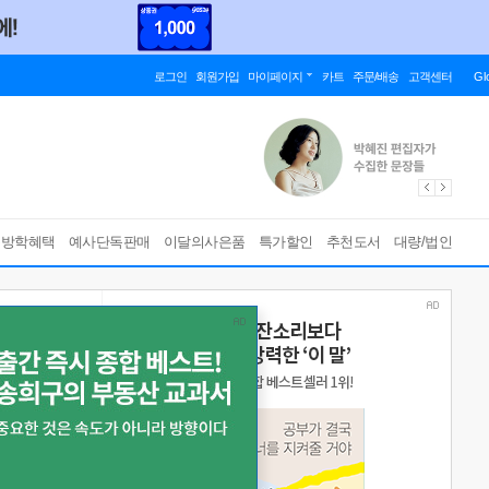
로그인
회원가입
마이페이지
카트
주문/배송
고객센터
Gl
름방학혜택
예사단독판매
이달의사은품
특가할인
추천도서
대량/법인