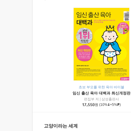
초보 부모를 위한 육아 바이블
임신 출산 육아 대백과 최신개정판
편집부 저
|
삼성출판사
17,550
원
(10%
+5%
)
고양이라는 세계