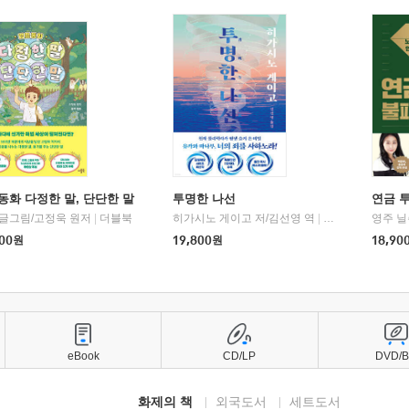
동화 다정한 말, 단단한 말
투명한 나선
연금 
 글그림/고정욱 원저
|
더블북
히가시노 게이고 저/김선영 역
|
북다
영주 닐
00
원
19,800
원
18,90
eBook
CD/LP
DVD/
화제의 책
외국도서
세트도서