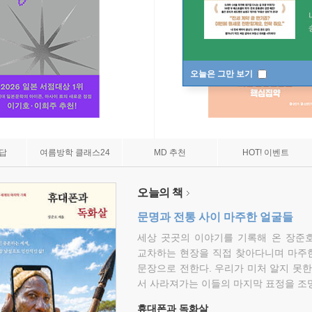
오늘은 그만 보기
7답
여름방학 클래스24
MD 추천
HOT! 이벤트
오늘의 책
문명과 전통 사이 마주한 얼굴들
세상 곳곳의 이야기를 기록해 온 장준호
교차하는 현장을 직접 찾아다니며 마주
문장으로 전한다. 우리가 미처 알지 못한
서 사라져가는 이들의 마지막 표정을 조
휴대폰과 독화살