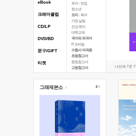
eBook
유아
|
전집
청소년
크레마클럽
요리
|
육아
가정 살림
CD/LP
건강 취미
대학교재
DVD/BD
국어와 외국어
IT 모바일
수험서 자격증
문구/GIFT
초등참고서
중등참고서
티켓
나민애 7문 
고등참고서
그래제본소
2
/5