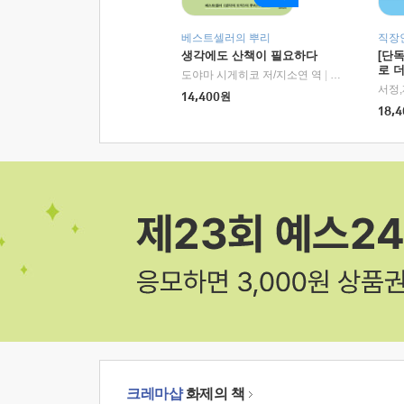
베스트셀러의 뿌리
직장
생각에도 산책이 필요하다
[단
로 
도야마 시게히코 저/지소연 역
|
알에이치코리아(
14,400
원
18,4
크레마샵
화제의 책