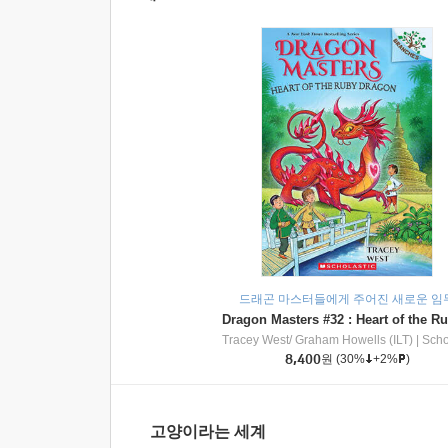
드래곤 마스터들에게 주어진 새로운 임
Tracey West/ Graham Howells (ILT)
|
Scholasti
8,400
원
(30%
+2%
)
고양이라는 세계