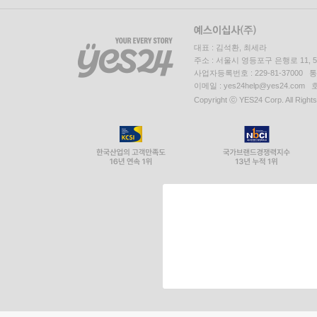
대표 : 김석환, 최세라
주소 : 서울시 영등포구 은행로 11,
사업자등록번호 : 229-81-37000 
이메일 : yes24help@yes24.c
Copyright ⓒ YES24 Corp. All Right