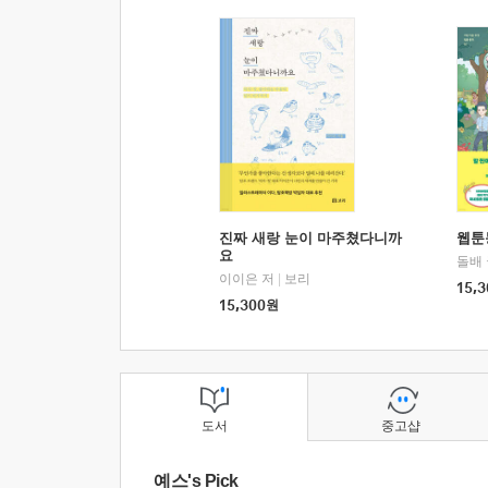
진짜 새랑 눈이 마주쳤다니까
웹툰
요
돌배
이이은 저
|
보리
15,3
15,300
원
도서
중고샵
예스's Pick