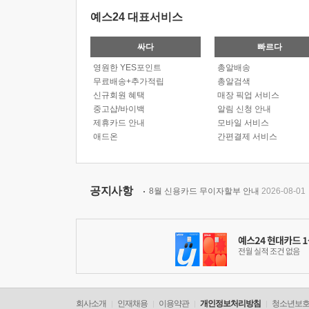
예스24 대표서비스
싸다
빠르다
영원한 YES포인트
총알배송
무료배송+추가적립
총알검색
신규회원 혜택
매장 픽업 서비스
중고샵/바이백
알림 신청 안내
제휴카드 안내
모바일 서비스
애드온
간편결제 서비스
공지사항
8월 신용카드 무이자할부 안내
2026-08-01
회사소개
인재채용
이용약관
개인정보처리방침
청소년보