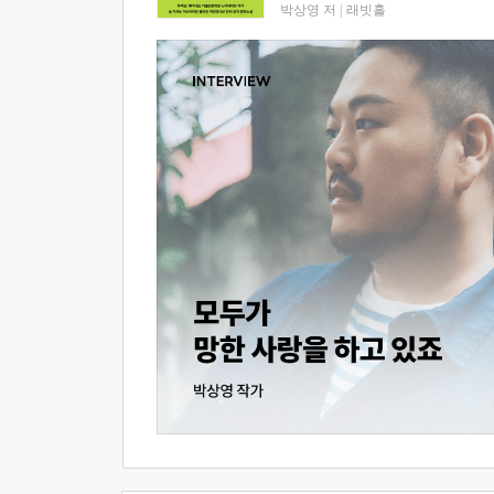
박상영 저
|
래빗홀