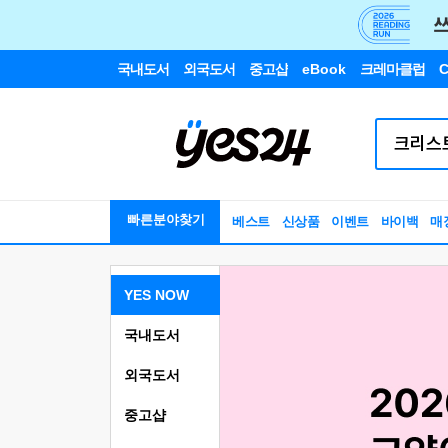
국내도서
외국도서
중고샵
eBook
크레마클럽
C
빠른분야찾기
베스트
신상품
이벤트
바이백
매
YES NOW
국내도서
외국도서
중고샵