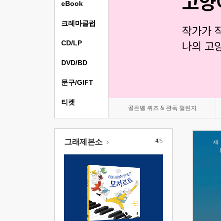
eBook
크레마클럽
CD/LP
DVD/BD
문구/GIFT
티켓
골든벨 퀴즈 & 완독 챌린지
그래제본소
4
/5