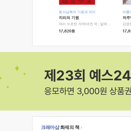
동서남북의 기원과 의미
아름
지리의 기원
저주
제리 브로턴 저/박세연 역
|
알에이치코리아(RHK)
김명
17,820
원
17,8
크레마샵
화제의 책