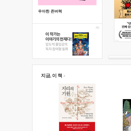
우아한 존버력
지금, 이 책