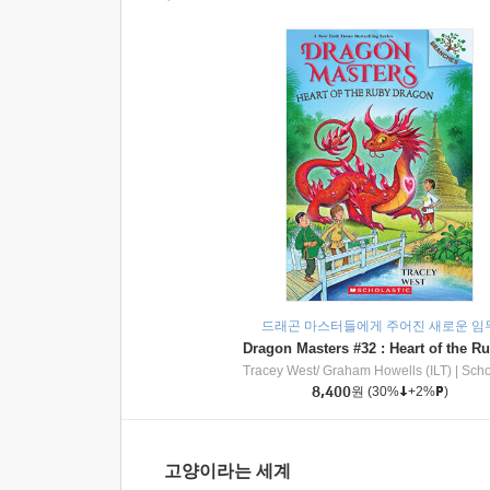
드래곤 마스터들에게 주어진 새로운 임
Tracey West/ Graham Howells (ILT)
|
Scholasti
8,400
원
(30%
+2%
)
고양이라는 세계