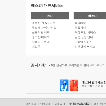
예스24 대표서비스
싸다
빠르다
영원한 YES포인트
총알배송
무료배송+추가적립
총알검색
신규회원 혜택
매장 픽업 서비스
중고샵/바이백
알림 신청 안내
제휴카드 안내
모바일 서비스
애드온
간편결제 서비스
공지사항
8월 신용카드 무이자할부 안내
2026-08-01
회사소개
인재채용
이용약관
개인정보처리방침
청소년보