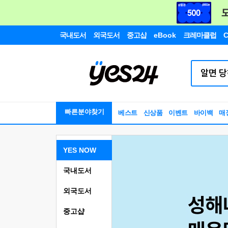
국내도서
외국도서
중고샵
eBook
크레마클럽
C
빠른분야찾기
베스트
신상품
이벤트
바이백
매
YES NOW
국내도서
외국도서
중고샵