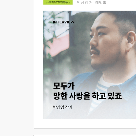
박상영 저
|
래빗홀