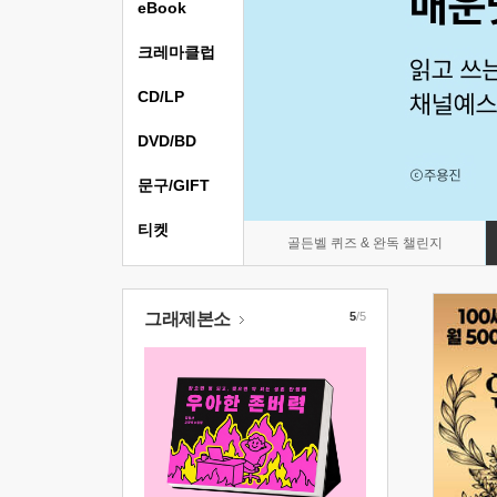
eBook
크레마클럽
CD/LP
DVD/BD
문구/GIFT
티켓
골든벨 퀴즈 & 완독 챌린지
그래제본소
5
/5