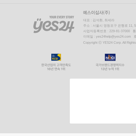
대표 : 김석환, 최세라
주소 : 서울시 영등포구 은행로 11,
사업자등록번호 : 229-81-37000 
이메일 : yes24help@yes24.c
Copyright ⓒ YES24 Corp. All Right