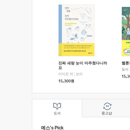
진짜 새랑 눈이 마주쳤다니까
웹툰
요
돌배
이이은 저
|
보리
15,3
15,300
원
도서
중고샵
예스's Pick