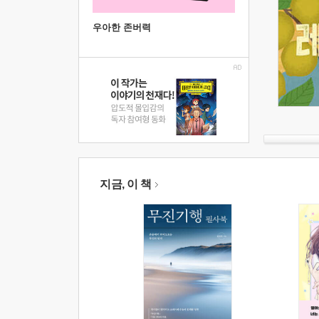
우아한 존버력
지금, 이 책