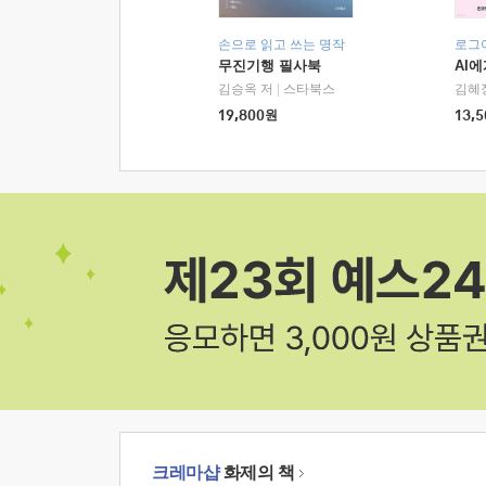
손으로 읽고 쓰는 명작
로그
무진기행 필사북
AI
김승옥 저
|
스타북스
김혜
19,800
원
13,5
크레마샵
화제의 책