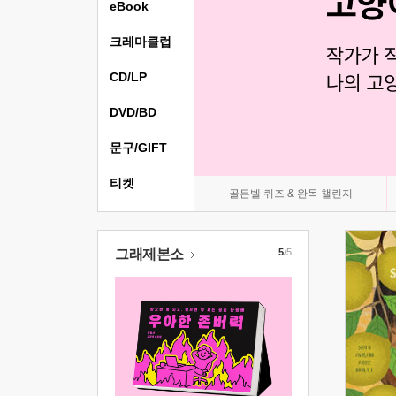
eBook
크레마클럽
CD/LP
DVD/BD
문구/GIFT
티켓
골든벨 퀴즈 & 완독 챌린지
그래제본소
5
/5