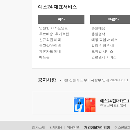
예스24 대표서비스
싸다
빠르다
영원한 YES포인트
총알배송
무료배송+추가적립
총알검색
신규회원 혜택
매장 픽업 서비스
중고샵/바이백
알림 신청 안내
제휴카드 안내
모바일 서비스
애드온
간편결제 서비스
공지사항
8월 신용카드 무이자할부 안내
2026-08-01
회사소개
인재채용
이용약관
개인정보처리방침
청소년보