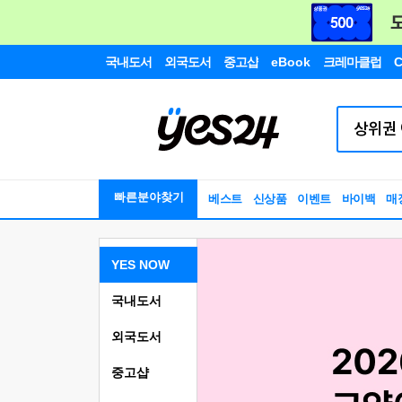
국내도서
외국도서
중고샵
eBook
크레마클럽
C
빠른분야찾기
베스트
신상품
이벤트
바이백
매
YES NOW
국내도서
외국도서
중고샵