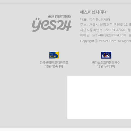
대표 : 김석환, 최세라
주소 : 서울시 영등포구 은행로 11,
사업자등록번호 : 229-81-37000 
이메일 : yes24help@yes24.c
Copyright ⓒ YES24 Corp. All Right