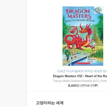
드래곤 마스터들에게 주어진 새로운 임
Tracey West/ Graham Howells (ILT)
|
Scholasti
8,400
원
(30%
+2%
)
고양이라는 세계