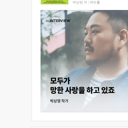
박상영 저
|
래빗홀