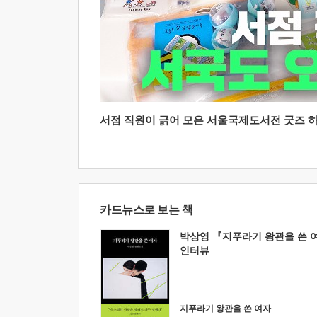
서점 직원이 긁어 모은 서울국제도서전 굿즈 하울
카드뉴스로 보는 책
박상영 『지푸라기 왕관을 쓴 
인터뷰
지푸라기 왕관을 쓴 여자