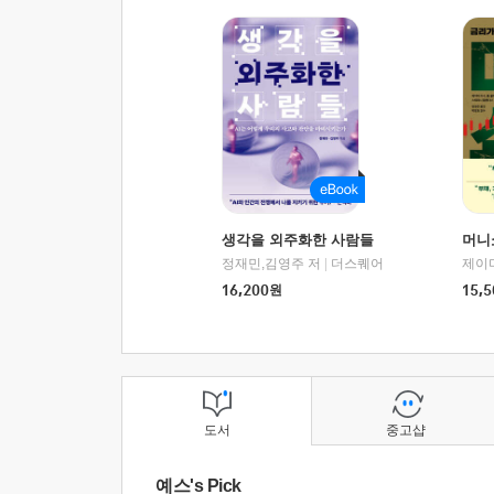
생각을 외주화한 사람들
머니
정재민,김영주 저
|
더스퀘어
16,200
원
15,5
도서
중고샵
예스's Pick