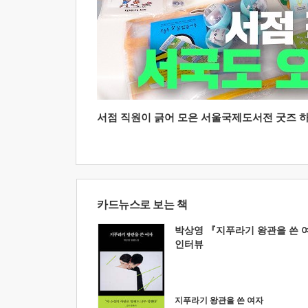
서점 직원이 긁어 모은 서울국제도서전 굿즈 하울
카드뉴스로 보는 책
박상영 『지푸라기 왕관을 쓴 
인터뷰
지푸라기 왕관을 쓴 여자