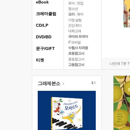
eBook
유아
|
전집
청소년
크레마클럽
요리
|
육아
가정 살림
CD/LP
건강 취미
대학교재
DVD/BD
국어와 외국어
IT 모바일
수험서 자격증
문구/GIFT
초등참고서
중등참고서
티켓
나민애 7문 
고등참고서
그래제본소
1
/5