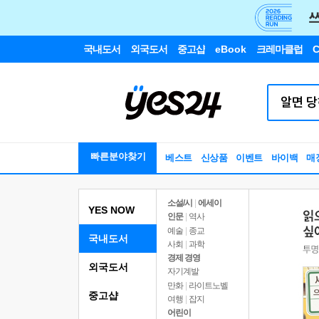
국내도서
외국도서
중고샵
eBook
크레마클럽
C
빠른분야찾기
베스트
신상품
이벤트
바이백
매
소설/시
|
에세이
YES NOW
인문
|
역사
예술
|
종교
국내도서
사회
|
과학
경제 경영
외국도서
자기계발
만화
|
라이트노벨
중고샵
여행
|
잡지
어린이