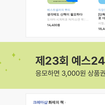
베스트셀러의 뿌리
직장
생각에도 산책이 필요하다
[단
로 
도야마 시게히코 저/지소연 역
|
알에이치코리아(
14,400
원
18,4
크레마샵
화제의 책