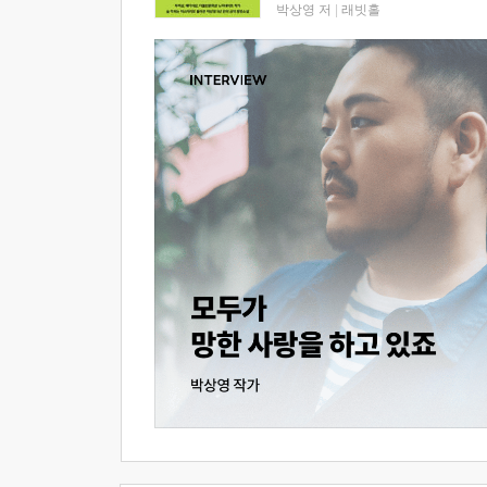
박상영 저
|
래빗홀