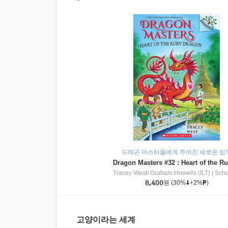
드래곤 마스터들에게 주어진 새로운 임
Tracey West/ Graham Howells (ILT)
|
Scholasti
8,400
원
(30%
+2%
)
고양이라는 세계