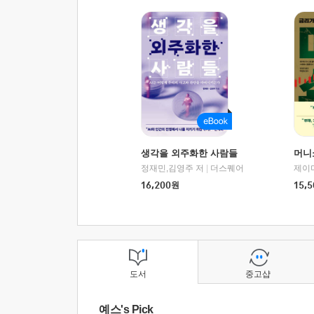
생각을 외주화한 사람들
머니
정재민,김영주 저
|
더스퀘어
16,200
원
15,5
도서
중고샵
예스's Pick