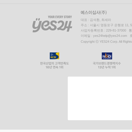
대표 : 김석환, 최세라
주소 : 서울시 영등포구 은행로 11,
사업자등록번호 : 229-81-37000 
이메일 : yes24help@yes24.c
Copyright ⓒ YES24 Corp. All Right