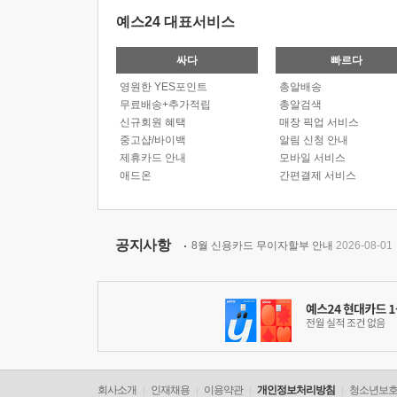
예스24 대표서비스
싸다
빠르다
영원한 YES포인트
총알배송
무료배송+추가적립
총알검색
신규회원 혜택
매장 픽업 서비스
중고샵/바이백
알림 신청 안내
제휴카드 안내
모바일 서비스
애드온
간편결제 서비스
공지사항
8월 신용카드 무이자할부 안내
2026-08-01
회사소개
인재채용
이용약관
개인정보처리방침
청소년보