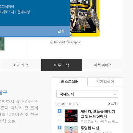
닫기
화제의 책
이주의 책
이책 어때?
베스트셀러
인기검색어
탐구
국내도서
평범하지 않다’라는 주
1~5위
|
6~10위
 존재 자체가 큰 문제
세네카, 오늘을 빼앗기
과학 유튜버인 옛 친구
고 있는 당신에게
립 소설.
루키우스 안나이우스 세네카 저/하와이 대저택 편역
투명한 나선