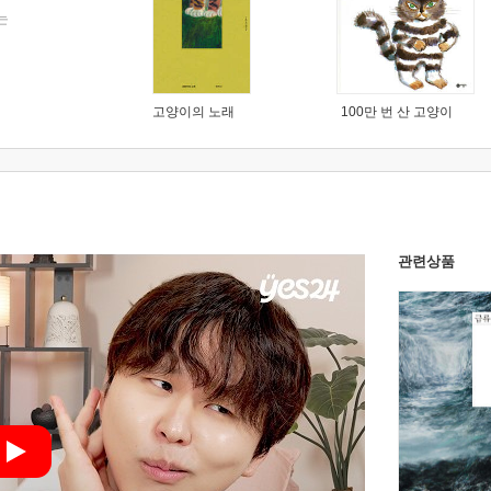
는
고양이의 노래
100만 번 산 고양이
관련상품