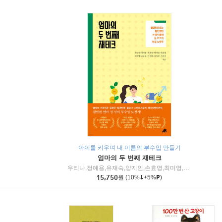
아이를 키우며 내 이름의 부수입 만들기
엄마의 두 번째 재테크
우리나,정예용,유재숙,양지인,손효영,최미영,조민주,이진현,차미숙,서미숙 저
15,750
원
(10%
+5%
)