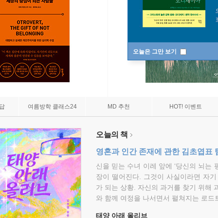
오늘은 그만 보기
7답
여름방학 클래스24
MD 추천
HOT! 이벤트
오늘의 책
영혼과 인간 존재에 관한 김초엽표 
신을 믿는 수녀 이레 앞에 ‘당신의 뇌는 
장이 떨어진다. 그것이 사실이라면 자기
가 되는 상황. 자신의 과거를 찾기 위해 
와 함께 여정을 나서면서 펼쳐지는 로드트
태양 아래 올리브