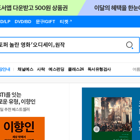
D/LP
DVD/BD
문구
/GIFT
티켓
독서유형검사
장안내
채널예스
사락
예스펀딩
클래스24
여
RBTI Lab
독서유형검사