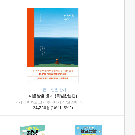
모든 고민은 관계
미움받을 용기 (특별합본판)
기시미 이치로,고가 후미타케 저/전경아 역
|
제이브리즈북스
|
인플루엔셜
24,750
원
(10%
+5%
)