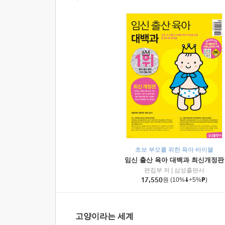
초보 부모를 위한 육아 바이블
임신 출산 육아 대백과 최신개정판
편집부 저
|
삼성출판사
17,550
원
(10%
+5%
)
고양이라는 세계