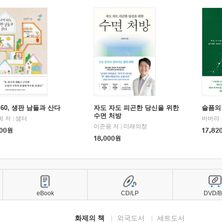
60, 생판 남들과 산다
자도 자도 피곤한 당신을 위한
슬픔의
수면 처방
희 저
|
샘터
바버라 
이준용 저
|
미래의창
00
원
17,82
18,000
원
eBook
CD/LP
DVD/
화제의 책
외국도서
세트도서