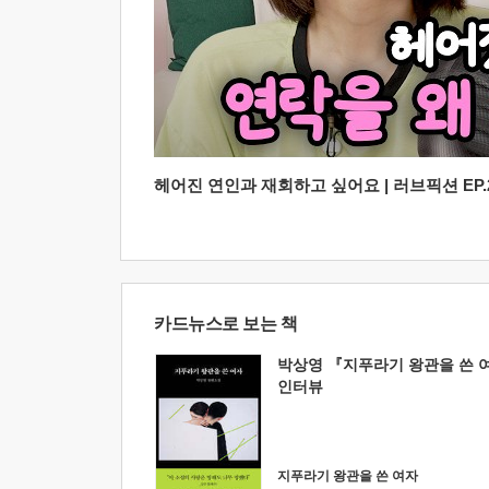
헤어진 연인과 재회하고 싶어요 | 러브픽션 EP.2
카드뉴스로 보는 책
박상영 『지푸라기 왕관을 쓴 
인터뷰
지푸라기 왕관을 쓴 여자