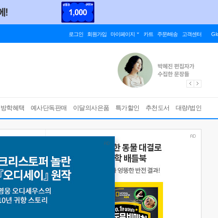
로그인
회원가입
마이페이지
카트
주문/배송
고객센터
Gl
름방학혜택
예사단독판매
이달의사은품
특가할인
추천도서
대량/법인