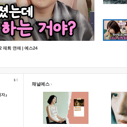
 재회 연애 | 예스24
1
/3
채널예스
여자』