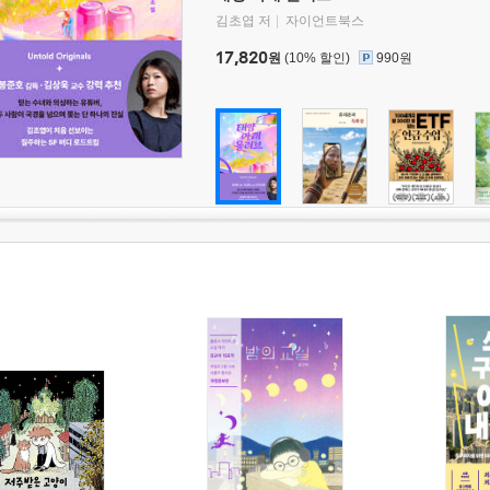
김초엽 저
자이언트북스
17,820
원
(10% 할인)
990원