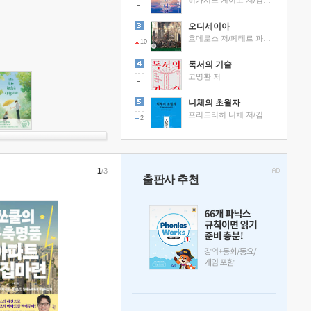
히가시노 게이고 저/김선영 역
오디세이아
호메로스 저/페테르 파울 루벤스 그림/박문재 역
10
독서의 기술
고명환 저
니체의 초월자
프리드리히 니체 저/김철 편역
2
1
/3
출판사 추천