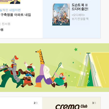
현실적인 내집마련
 구축명품 아파트 내집
|
진서원
0
원
2
/3
3
/3