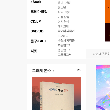
eBook
유아
|
전집
청소년
크레마클럽
요리
|
육아
가정 살림
CD/LP
건강 취미
대학교재
DVD/BD
국어와 외국어
IT 모바일
수험서 자격증
문구/GIFT
초등참고서
중등참고서
티켓
나민애 7문 
고등참고서
그래제본소
2
/5