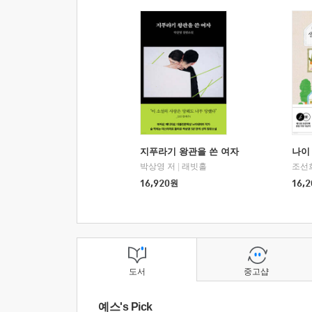
지푸라기 왕관을 쓴 여자
나이 
박상영 저
|
래빗홀
조선
16,920
원
16,2
도서
중고샵
예스's Pick