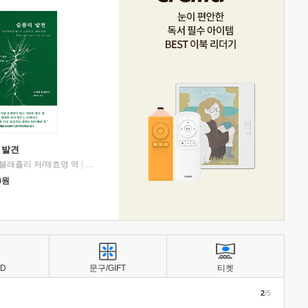
 발견
블래츨리 저/제효영 역
|
디플롯
0
원
BD
문구/GIFT
티켓
2
/5