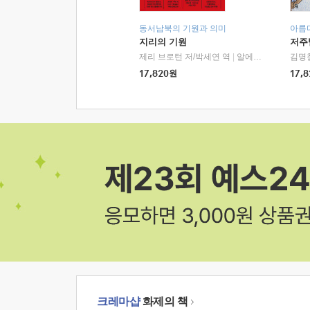
동서남북의 기원과 의미
아름
지리의 기원
저주
제리 브로턴 저/박세연 역
|
알에이치코리아(RHK)
김명
17,820
원
17,8
크레마샵
화제의 책