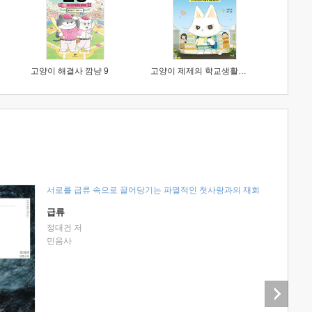
고양이 해결사 깜냥 9
고양이 제제의 학교생활 1 : 초등학생이 이렇게 힘들 줄이야
서로를 급류 속으로 끌어당기는 파멸적인 첫사랑과의 재회
급류
정대건 저
민음사