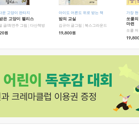
다운 고양이 판타지
아이도 어른도 위로 받는 책
가장 
받은 고양이 펠리스
밤의 교실
쏘쿨의
마련
철 글/최연주 그림
|
다산책방
김규아 글그림
|
북스그라운드
쏘쿨 저
20
원
19,800
원
19,80