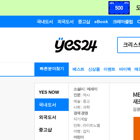
국내도서
외국도서
중고샵
eBook
크레마클럽
C
빠른분야찾기
베스트
신상품
이벤트
바이백
매
소설/시
|
에세이
YES NOW
인문
|
역사
예술
|
종교
국내도서
사회
|
과학
경제 경영
외국도서
자기계발
만화
|
라이트노벨
중고샵
여행
|
잡지
어린이