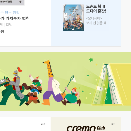
 수 있는 원칙
주가 가치투자 법칙
저
|
길벗
0
원
2
/3
3
/3