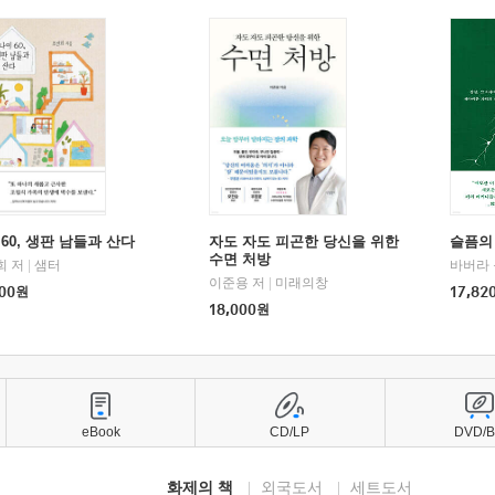
60, 생판 남들과 산다
자도 자도 피곤한 당신을 위한
슬픔의
수면 처방
희 저
|
샘터
바버라 
이준용 저
|
미래의창
00
원
17,82
18,000
원
eBook
CD/LP
DVD/
화제의 책
외국도서
세트도서