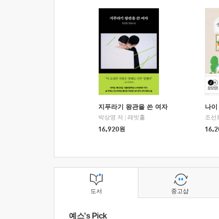
지푸라기 왕관을 쓴 여자
나이 
박상영 저
|
래빗홀
조선
16,920
원
16,2
도서
중고샵
예스's Pick