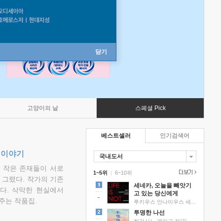
닫기
고양이의 날
스페셜 Pick
베스트셀러
인기검색어
 이야기
국내도서
고 작은 존재들이 서로
1~5위
|
6~10위
그렸다. 작가의 기존
세네카, 오늘을 빼앗기
다. 삭막한 현실에서
고 있는 당신에게
주는 작품집.
루키우스 안나이우스 세네카 저/하와이 대저택 편역
투명한 나선