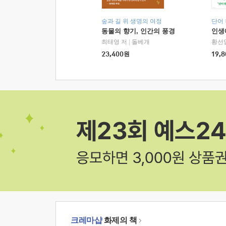
숲과 길 위 생명의 여정
단어
동물의 향기, 인간의 풍경
인생
최태영 저
|
돌베개
황선
23,400
원
19,8
크레마샵
화제의 책