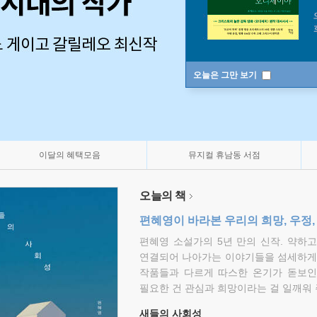
오늘은 그만 보기
이달의 혜택모음
뮤지컬 휴남동 서점
오늘의 책
편혜영이 바라본 우리의 희망, 우정,
편혜영 소설가의 5년 만의 신작. 약하
연결되어 나아가는 이야기들을 섬세하게 
작품들과 다르게 따스한 온기가 돋보인
필요한 건 관심과 희망이라는 걸 일깨워 
새들의 사회성