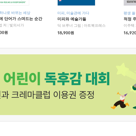
 하나로 바뀌는 세상
미피, 미술관에 가다
평생 쓸
에 단어가 스며드는 순간
미피와 예술가들
적정 
엽 저
|
빛의서가
딕 브루너 그림
|
아트북프레스
이주택 
00
원
18,900
원
16,92