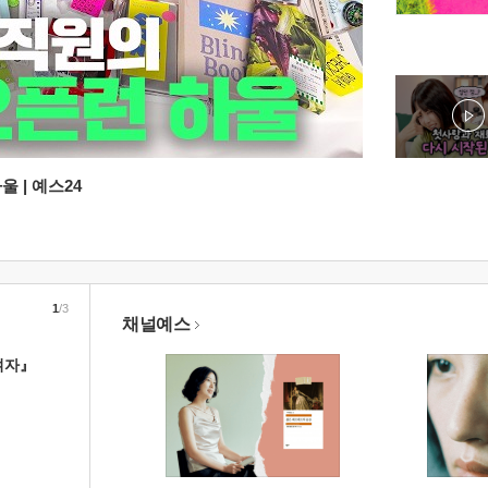
 | 예스24
1
/3
채널예스
여자』