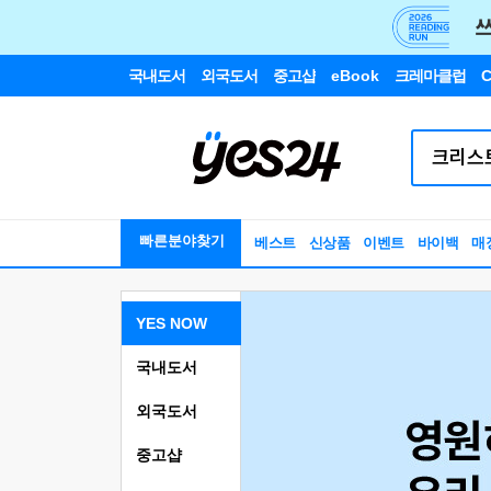
국내도서
외국도서
중고샵
eBook
크레마클럽
C
빠른분야찾기
베스트
신상품
이벤트
바이백
매
YES NOW
국내도서
외국도서
중고샵