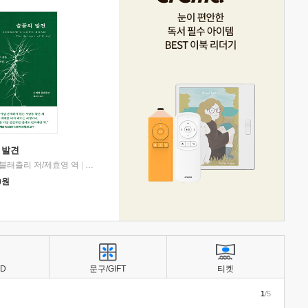
 발견
블래츨리 저/제효영 역
|
디플롯
0
원
BD
문구/GIFT
티켓
1
/5