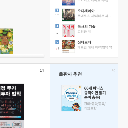
히가시노 게이고 저/김선영 역
오디세이아
호메로스 저/페테르 파울 루벤스 그림/박문재 역
독서의 기술
고명환 저
싯다르타
헤르만 헤세 저/박병덕 역
1
1
/3
출판사 추천