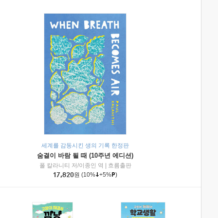
세계를 감동시킨 생의 기록 한정판
숨결이 바람 될 때 (10주년 에디션)
|
미래엔아이세움
폴 칼라니티 저/이종인 역
|
흐름출판
17,820
원
(10%
+5%
)