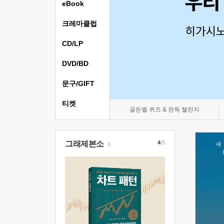
eBook
크레마클럽
CD/LP
DVD/BD
문구/GIFT
티켓
골든벨 퀴즈 & 완독 챌린지
그래제본소
4
/5