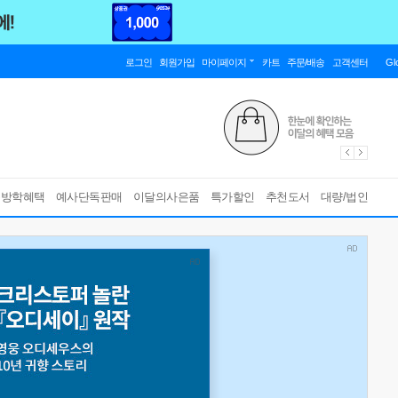
로그인
회원가입
마이페이지
카트
주문/배송
고객센터
Gl
름방학혜택
예사단독판매
이달의사은품
특가할인
추천도서
대량/법인