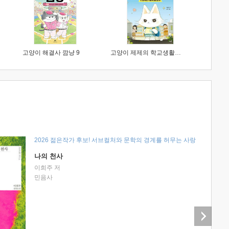
고양이 해결사 깜냥 9
고양이 제제의 학교생활 1 : 초등학생이 이렇게 힘들 줄이야
2026 젊은작가 후보! 서브컬처와 문학의 경계를 허무는 사랑
나의 천사
이희주 저
민음사