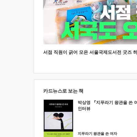
서점 직원이 긁어 모은 서울국제도서전 굿즈 하울
카드뉴스로 보는 책
박상영 『지푸라기 왕관을 쓴 
인터뷰
지푸라기 왕관을 쓴 여자