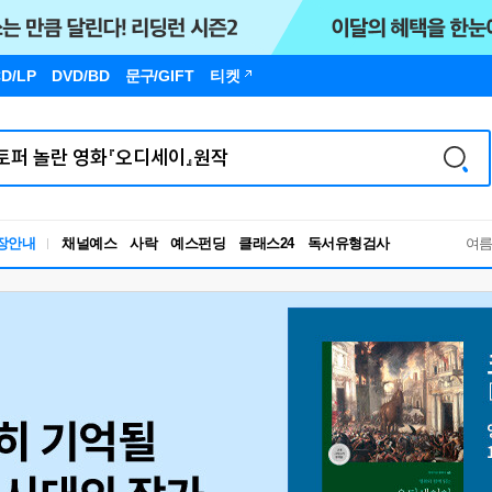
D/LP
DVD/BD
문구
/GIFT
티켓
독서유형검사
장안내
채널예스
사락
예스펀딩
클래스24
RBTI Lab
여
독서유형검사