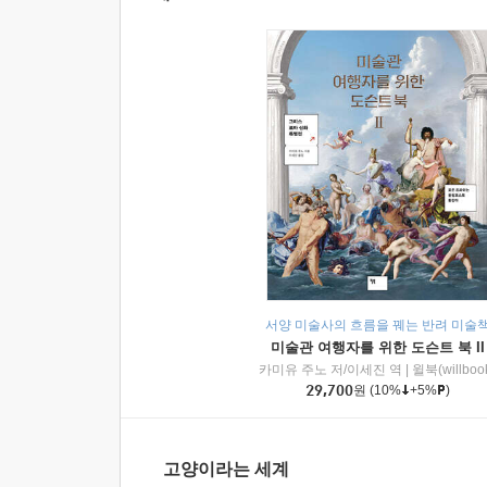
서양 미술사의 흐름을 꿰는 반려 미술
미술관 여행자를 위한 도슨트 북 II
카미유 주노 저/이세진 역
|
윌북(willboo
29,700
원
(10%
+5%
)
고양이라는 세계