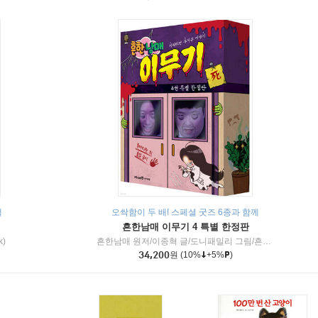
책
오싹함이 두 배! 스페셜 굿즈 6종과 함께
흔한남매 이무기 4 특별 한정판
k)
흔한남매 원저/이종혁 글/도니패밀리 그림/흔한컴퍼니 감수
34,200
원
(10%
+5%
)