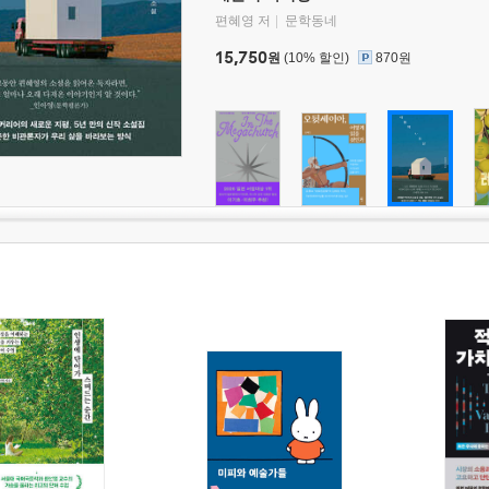
편혜영 저
문학동네
15,750
원
(10% 할인)
870원