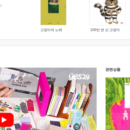
는
고양이의 노래
100만 번 산 고양이
관련상품