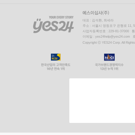
대표 : 김석환, 최세라
주소 : 서울시 영등포구 은행로 11,
사업자등록번호 : 229-81-37000 
이메일 : yes24help@yes24.c
Copyright ⓒ YES24 Corp. All Right