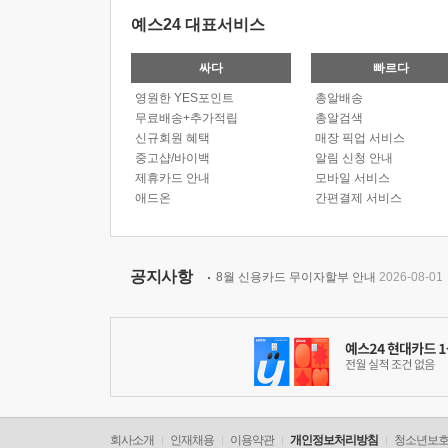
예스24 대표서비스
싸다
빠르다
영원한 YES포인트
총알배송
무료배송+추가적립
총알검색
신규회원 혜택
매장 픽업 서비스
중고샵/바이백
알림 신청 안내
제휴카드 안내
모바일 서비스
애드온
간편결제 서비스
공지사항
8월 신용카드 무이자할부 안내
2026-08-01
회사소개
인재채용
이용약관
개인정보처리방침
청소년보