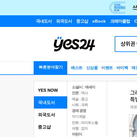
국내도서
외국도서
중고샵
eBook
크레마클럽
C
빠른분야찾기
베스트
신상품
이벤트
바이백
매
소설/시
|
에세이
YES NOW
인문
|
역사
예술
|
종교
국내도서
사회
|
과학
경제 경영
외국도서
자기계발
만화
|
라이트노벨
중고샵
여행
|
잡지
어린이