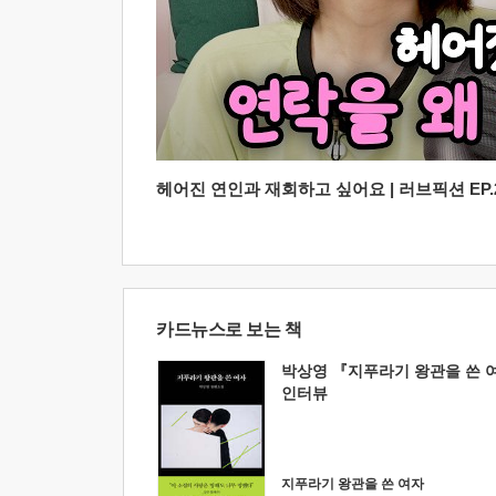
헤어진 연인과 재회하고 싶어요 | 러브픽션 EP.2
카드뉴스로 보는 책
박상영 『지푸라기 왕관을 쓴 
인터뷰
지푸라기 왕관을 쓴 여자