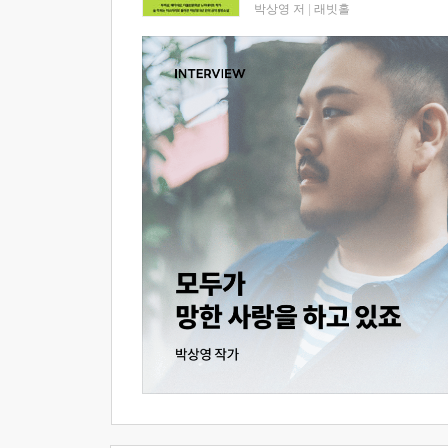
박상영 저
|
래빗홀