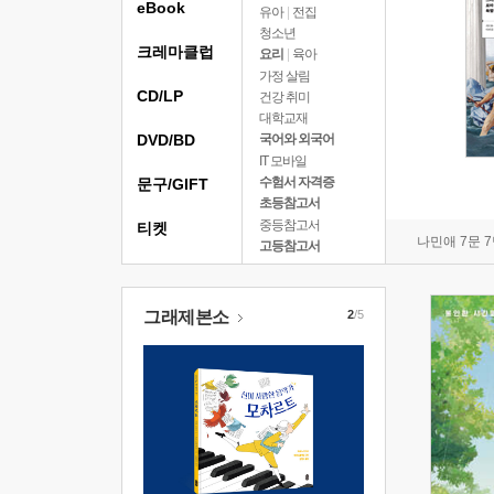
eBook
유아
|
전집
청소년
크레마클럽
요리
|
육아
가정 살림
CD/LP
건강 취미
대학교재
DVD/BD
국어와 외국어
IT 모바일
수험서 자격증
문구/GIFT
초등참고서
중등참고서
티켓
나민애 7문 
고등참고서
그래제본소
2
/5