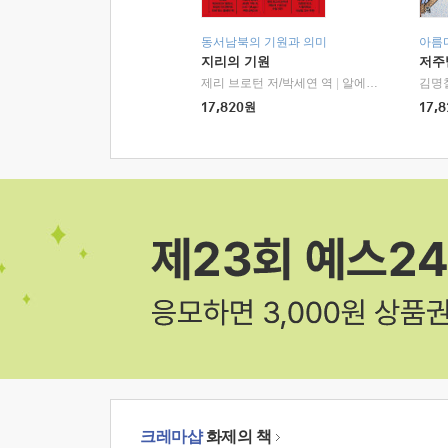
동서남북의 기원과 의미
아름
지리의 기원
저주
제리 브로턴 저/박세연 역
|
알에이치코리아(RHK)
김명
17,820
원
17,8
크레마샵
화제의 책