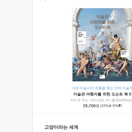
서양 미술사의 흐름을 꿰는 반려 미술
미술관 여행자를 위한 도슨트 북 II
카미유 주노 저/이세진 역
|
윌북(willboo
29,700
원
(10%
+5%
)
고양이라는 세계