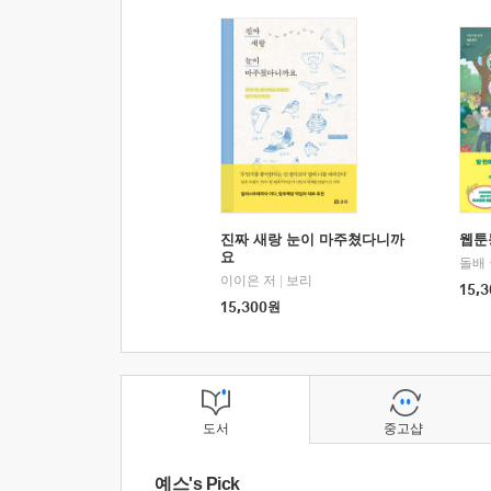
진짜 새랑 눈이 마주쳤다니까
웹툰
요
돌배
이이은 저
|
보리
15,3
15,300
원
도서
중고샵
예스's Pick