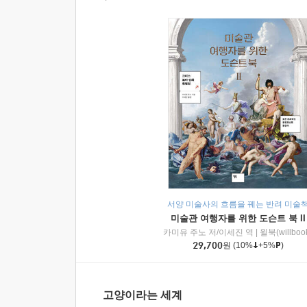
서양 미술사의 흐름을 꿰는 반려 미술
미술관 여행자를 위한 도슨트 북 II
카미유 주노 저/이세진 역
|
윌북(willboo
29,700
원
(10%
+5%
)
고양이라는 세계