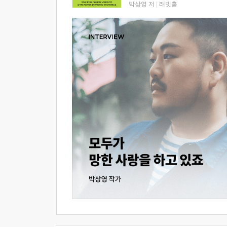
박상영 저
|
래빗홀