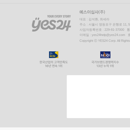
대표 : 김석환, 최세라
주소 : 서울시 영등포구 은행로 11,
사업자등록번호 : 229-81-37000 
이메일 : yes24help@yes24.c
Copyright ⓒ YES24 Corp. All Right