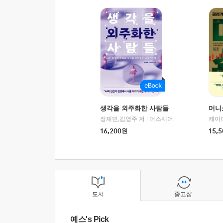
생각을 외주화한 사람들
머니
정재민,김영주 저
|
더스퀘어
16,200
원
15,5
도서
중고샵
예스's Pick