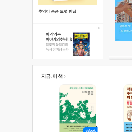
추억이 퐁퐁 도넛 빵집
지금, 이 책