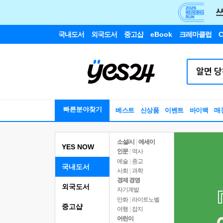
국내도서
외국도서
중고샵
eBook
크레마클럽
C
빠른분야찾기
베스트
신상품
이벤트
바이백
매
소설/시
|
에세이
YES NOW
인문
|
역사
예술
|
종교
국내도서
사회
|
과학
경제 경영
외국도서
자기계발
만화
|
라이트노벨
중고샵
여행
|
잡지
어린이