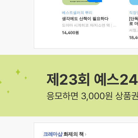
베스트셀러의 뿌리
직장
생각에도 산책이 필요하다
[단
로 
도야마 시게히코 저/지소연 역
|
알에이치코리아(
14,400
원
18,4
크레마샵
화제의 책