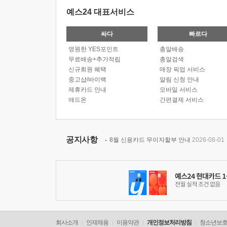
예스24 대표서비스
싸다
빠르다
영원한 YES포인트
총알배송
무료배송+추가적립
총알검색
신규회원 혜택
매장 픽업 서비스
중고샵/바이백
알림 신청 안내
제휴카드 안내
모바일 서비스
애드온
간편결제 서비스
공지사항
8월 신용카드 무이자할부 안내
2026-08-01
회사소개
인재채용
이용약관
개인정보처리방침
청소년보