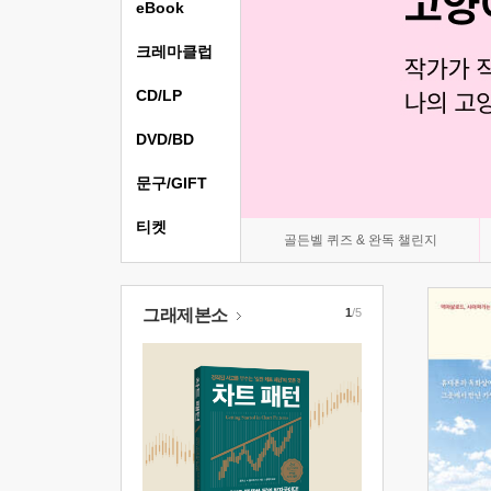
eBook
크레마클럽
CD/LP
DVD/BD
문구/GIFT
티켓
골든벨 퀴즈 & 완독 챌린지
그래제본소
1
/5