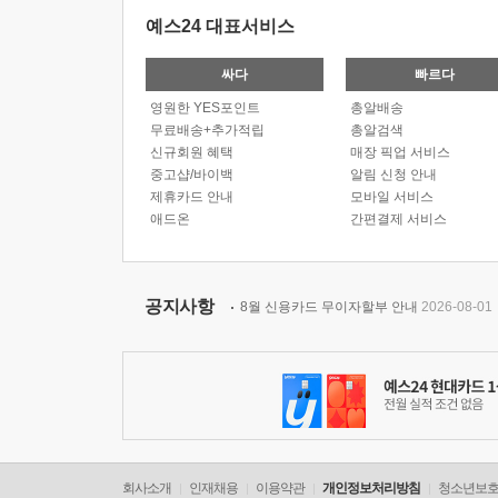
예스24 대표서비스
싸다
빠르다
영원한 YES포인트
총알배송
무료배송+추가적립
총알검색
신규회원 혜택
매장 픽업 서비스
중고샵/바이백
알림 신청 안내
제휴카드 안내
모바일 서비스
애드온
간편결제 서비스
공지사항
8월 신용카드 무이자할부 안내
2026-08-01
회사소개
인재채용
이용약관
개인정보처리방침
청소년보