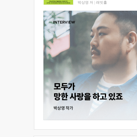
박상영 저
|
래빗홀