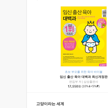
초보 부모를 위한 육아 바이블
임신 출산 육아 대백과 최신개정판
편집부 저
|
삼성출판사
17,550
원
(10%
+5%
)
고양이라는 세계