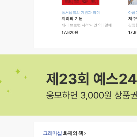
동서남북의 기원과 의미
아름
지리의 기원
저주
제리 브로턴 저/박세연 역
|
알에이치코리아(RHK)
김명
17,820
원
17,8
크레마샵
화제의 책