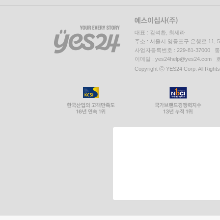
대표 : 김석환, 최세라
주소 : 서울시 영등포구 은행로 11,
사업자등록번호 : 229-81-37000 
이메일 : yes24help@yes24.c
Copyright ⓒ YES24 Corp. All Right