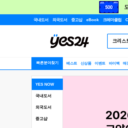
국내도서
외국도서
중고샵
eBook
크레마클럽
C
빠른분야찾기
베스트
신상품
이벤트
바이백
매
YES NOW
국내도서
외국도서
중고샵