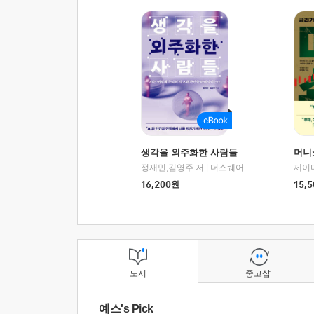
생각을 외주화한 사람들
머니
정재민,김영주 저
|
더스퀘어
16,200
원
15,5
도서
중고샵
예스's Pick