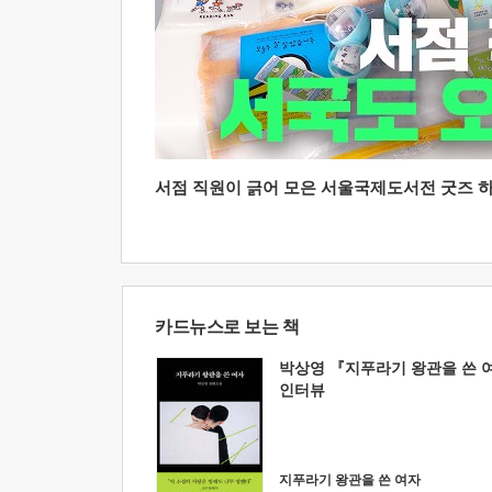
서점 직원이 긁어 모은 서울국제도서전 굿즈 하울
카드뉴스로 보는 책
박상영 『지푸라기 왕관을 쓴 
인터뷰
지푸라기 왕관을 쓴 여자