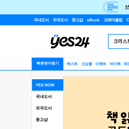
국내도서
외국도서
중고샵
eBook
크레마클럽
C
빠른분야찾기
베스트
신상품
이벤트
바이백
매
YES NOW
국내도서
외국도서
중고샵