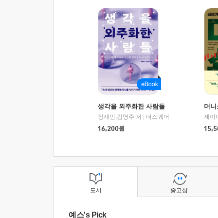
생각을 외주화한 사람들
머니
정재민,김영주 저
|
더스퀘어
16,200
원
15,5
도서
중고샵
예스's Pick