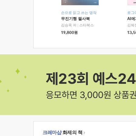
손으로 읽고 쓰는 명작
로그
무진기행 필사북
AI
김승옥 저
|
스타북스
김혜
19,800
원
13,5
크레마샵
화제의 책