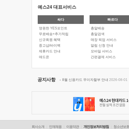
예스24 대표서비스
싸다
빠르다
영원한 YES포인트
총알배송
무료배송+추가적립
총알검색
신규회원 혜택
매장 픽업 서비스
중고샵/바이백
알림 신청 안내
제휴카드 안내
모바일 서비스
애드온
간편결제 서비스
공지사항
8월 신용카드 무이자할부 안내
2026-08-01
회사소개
인재채용
이용약관
개인정보처리방침
청소년보