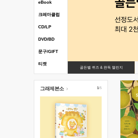
eBook
크레마클럽
CD/LP
DVD/BD
문구/GIFT
티켓
골든벨 퀴즈 & 완독 챌린지
그래제본소
1
/5