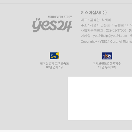
대표 : 김석환, 최세라
주소 : 서울시 영등포구 은행로 11,
사업자등록번호 : 229-81-37000 
이메일 : yes24help@yes24.c
Copyright ⓒ YES24 Corp. All Right