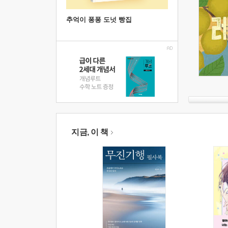
추억이 퐁퐁 도넛 빵집
지금, 이 책