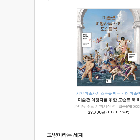
서양 미술사의 흐름을 꿰는 반려 미술
미술관 여행자를 위한 도슨트 북 II
카미유 주노 저/이세진 역
|
윌북(willboo
29,700
원
(10%
+5%
)
고양이라는 세계