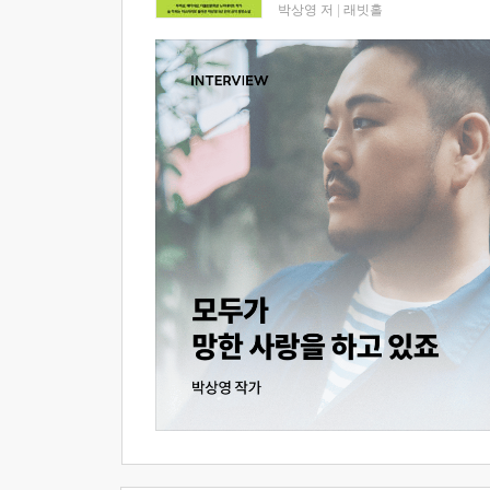
박상영 저
|
래빗홀