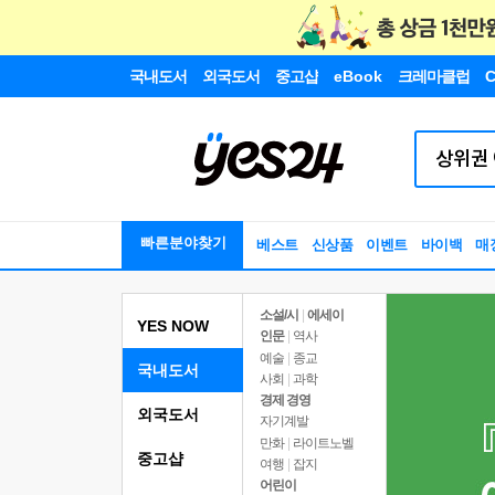
국내도서
외국도서
중고샵
eBook
크레마클럽
C
빠른분야찾기
베스트
신상품
이벤트
바이백
매
소설/시
|
에세이
YES NOW
인문
|
역사
예술
|
종교
국내도서
사회
|
과학
경제 경영
외국도서
자기계발
만화
|
라이트노벨
중고샵
여행
|
잡지
어린이