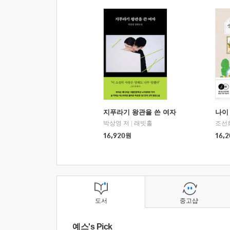
지푸라기 왕관을 쓴 여자
나이 
박상영 저
|
래빗홀
조선
16,920
원
16,2
도서
중고샵
예스's Pick