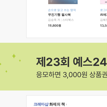
손으로 읽고 쓰는 명작
로그
무진기행 필사북
AI
김승옥 저
|
스타북스
김혜
19,800
원
13,5
크레마샵
화제의 책