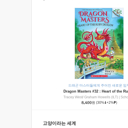
드래곤 마스터들에게 주어진 새로운 임
Tracey West/ Graham Howells (ILT)
|
Scholasti
8,400
원
(30%
+2%
)
고양이라는 세계