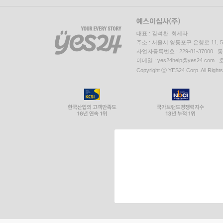
대표 : 김석환, 최세라
주소 : 서울시 영등포구 은행로 11,
사업자등록번호 : 229-81-37000 
이메일 : yes24help@yes24.c
Copyright ⓒ YES24 Corp. All Right