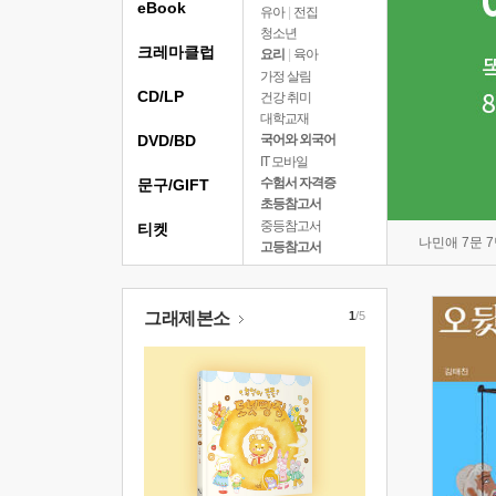
eBook
유아
|
전집
청소년
크레마클럽
요리
|
육아
가정 살림
CD/LP
건강 취미
대학교재
DVD/BD
국어와 외국어
IT 모바일
수험서 자격증
문구/GIFT
초등참고서
중등참고서
티켓
나민애 7문 
고등참고서
그래제본소
1
/5