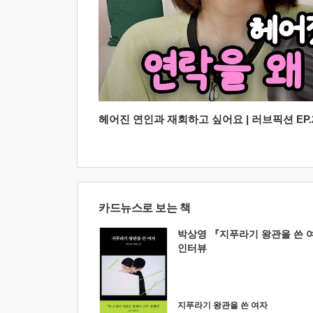
헤어진 연인과 재회하고 싶어요 | 러브픽션 EP.2
카드뉴스로 보는 책
박상영 『지푸라기 왕관을 쓴 
인터뷰
지푸라기 왕관을 쓴 여자