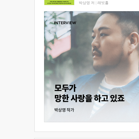
박상영 저
|
래빗홀