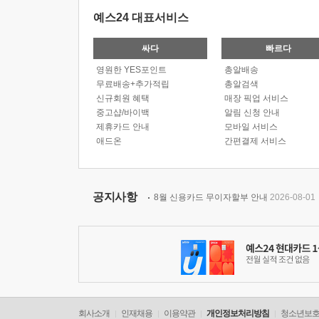
예스24 대표서비스
싸다
빠르다
영원한 YES포인트
총알배송
무료배송+추가적립
총알검색
신규회원 혜택
매장 픽업 서비스
중고샵/바이백
알림 신청 안내
제휴카드 안내
모바일 서비스
애드온
간편결제 서비스
공지사항
8월 신용카드 무이자할부 안내
2026-08-01
회사소개
인재채용
이용약관
개인정보처리방침
청소년보