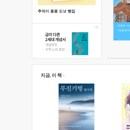
추억이 퐁퐁 도넛 빵집
지금, 이 책