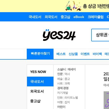
국내도서
외국도서
중고샵
eBook
크레마클럽
C
빠른분야찾기
베스트
신상품
이벤트
바이백
매
소설/시
|
에세이
YES NOW
인문
|
역사
예술
|
종교
국내도서
사회
|
과학
경제 경영
외국도서
자기계발
만화
|
라이트노벨
중고샵
여행
|
잡지
어린이