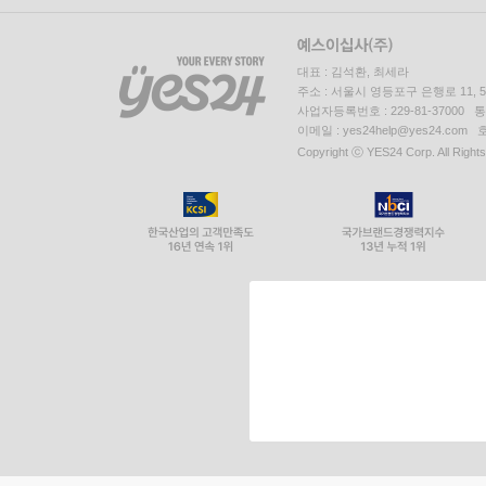
대표 : 김석환, 최세라
주소 : 서울시 영등포구 은행로 11,
사업자등록번호 : 229-81-37000 
이메일 : yes24help@yes24.c
Copyright ⓒ YES24 Corp. All Right