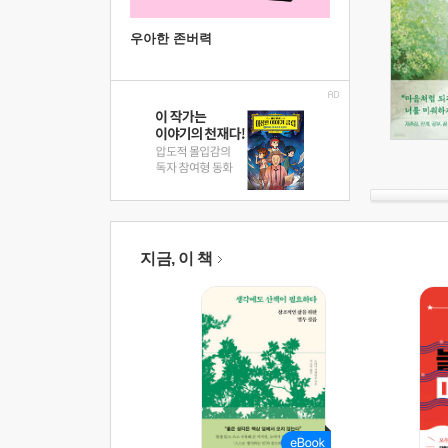
우아한 존버력
지금, 이 책