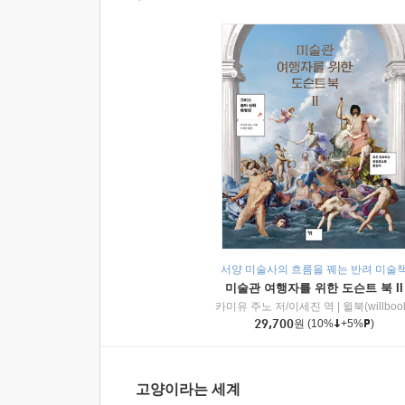
서양 미술사의 흐름을 꿰는 반려 미술
미술관 여행자를 위한 도슨트 북 II
카미유 주노 저/이세진 역
|
윌북(willboo
29,700
원
(10%
+5%
)
고양이라는 세계