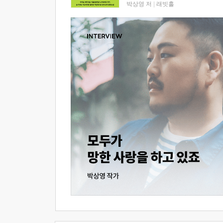
박상영 저
|
래빗홀