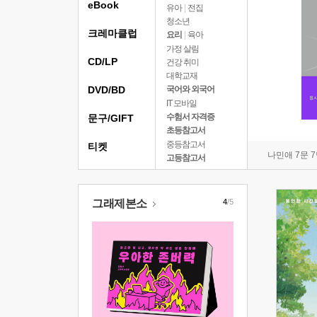
eBook
유아
|
전집
청소년
크레마클럽
요리
|
육아
가정 살림
CD/LP
건강 취미
대학교재
DVD/BD
국어와 외국어
IT 모바일
수험서 자격증
문구/GIFT
초등참고서
중등참고서
티켓
나민애 7문 
고등참고서
그래제본소
4
/5