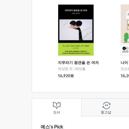
지푸라기 왕관을 쓴 여자
나이 
박상영 저
|
래빗홀
조선
16,920
원
16,2
도서
중고샵
예스's Pick