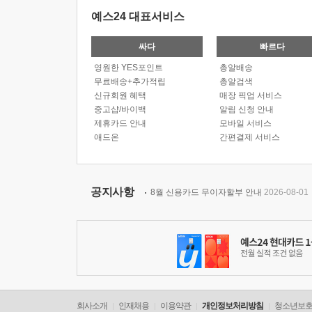
예스24 대표서비스
싸다
빠르다
영원한 YES포인트
총알배송
무료배송+추가적립
총알검색
신규회원 혜택
매장 픽업 서비스
중고샵/바이백
알림 신청 안내
제휴카드 안내
모바일 서비스
애드온
간편결제 서비스
공지사항
8월 신용카드 무이자할부 안내
2026-08-01
회사소개
인재채용
이용약관
개인정보처리방침
청소년보