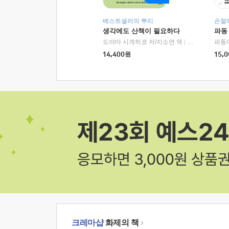
베스트셀러의 뿌리
손절
생각에도 산책이 필요하다
파동
도야마 시게히코 저/지소연 역
|
알에이치코리아(
파동
14,400
원
15,0
크레마샵
화제의 책