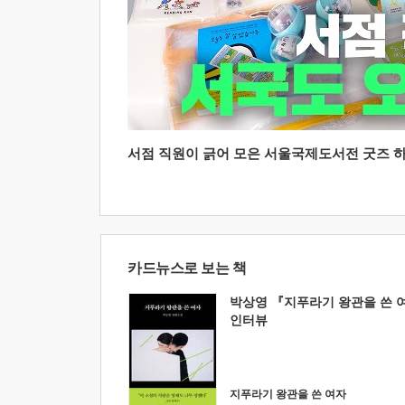
서점 직원이 긁어 모은 서울국제도서전 굿즈 하울
카드뉴스로 보는 책
박상영 『지푸라기 왕관을 쓴 
인터뷰
지푸라기 왕관을 쓴 여자