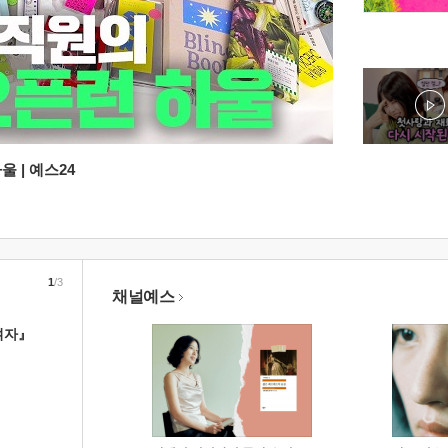
 | 예스24
1
/3
채널예스
여자』