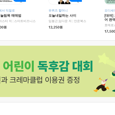
에서 익절로
유퀴즈 할머니
오디세이
 눌림목 매매법
오늘내일하는 사이
[대여]
어 완역
RHK)
마스터 저
|
스마트비즈니스
임봉근,임다운 저
|
안온북스
00
원
12,250
원
17,50