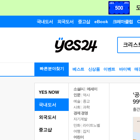
국내도서
외국도서
중고샵
eBook
크레마클럽
C
빠른분야찾기
베스트
신상품
이벤트
바이백
매
소설/시
|
에세이
YES NOW
인문
|
역사
예술
|
종교
국내도서
사회
|
과학
경제 경영
외국도서
자기계발
만화
|
라이트노벨
중고샵
여행
|
잡지
어린이