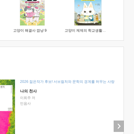
고양이 해결사 깜냥 9
고양이 제제의 학교생활 1 : 초등학생이 이렇게 힘들 줄이야
2026 젊은작가 후보! 서브컬처와 문학의 경계를 허무는 사랑
나의 천사
이희주 저
민음사