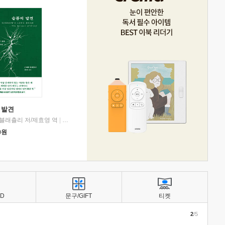
 발견
블래츨리 저/제효영 역
|
디플롯
0
원
BD
문구/GIFT
티켓
2
/5