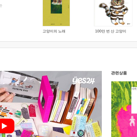
는
고양이의 노래
100만 번 산 고양이
관련상품