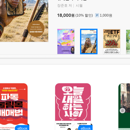
장준호 저
시월
18,000
원
(10% 할인)
1,000원