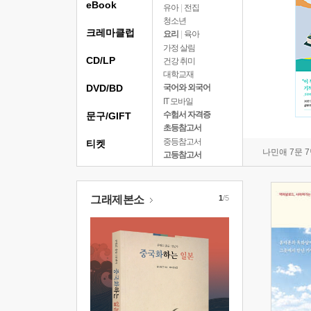
eBook
유아
|
전집
청소년
크레마클럽
요리
|
육아
가정 살림
CD/LP
건강 취미
대학교재
DVD/BD
국어와 외국어
IT 모바일
수험서 자격증
문구/GIFT
초등참고서
중등참고서
티켓
나민애 7문 
고등참고서
그래제본소
1
/5