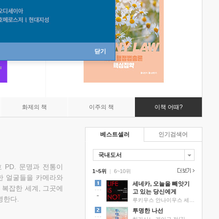
닫기
화제의 책
이주의 책
이책 어때?
베스트셀러
인기검색어
국내도서
 PD. 문명과 전통이
1~5위
|
6~10위
한 얼굴들을 카메라와
세네카, 오늘을 빼앗기
 복잡한 세계, 그곳에
고 있는 당신에게
명한다.
루키우스 안나이우스 세네카 저/하와이 대저택 편역
투명한 나선