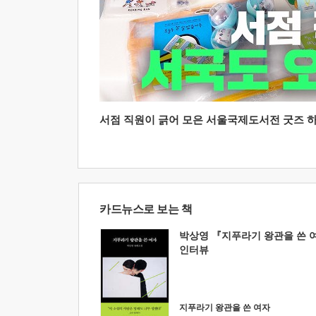
서점 직원이 긁어 모은 서울국제도서전 굿즈 하울
카드뉴스로 보는 책
박상영 『지푸라기 왕관을 쓴 
인터뷰
지푸라기 왕관을 쓴 여자