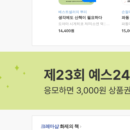
베스트셀러의 뿌리
손절
생각에도 산책이 필요하다
파동
도야마 시게히코 저/지소연 역
|
알에이치코리아(
파동
14,400
원
15,0
크레마샵
화제의 책