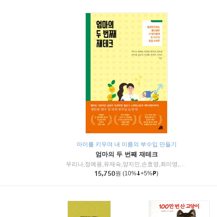
아이를 키우며 내 이름의 부수입 만들기
엄마의 두 번째 재테크
우리나,정예용,유재숙,양지인,손효영,최미영,조민주,이진현,차미숙,서미숙 저
15,750
원
(10%
+5%
)