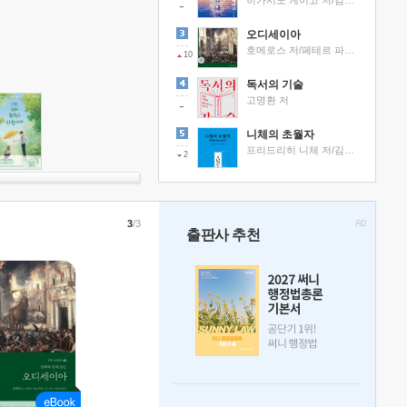
히가시노 게이고 저/김선영 역
오디세이아
호메로스 저/페테르 파울 루벤스 그림/박문재 역
10
독서의 기술
고명환 저
니체의 초월자
프리드리히 니체 저/김철 편역
2
3
/3
출판사 추천