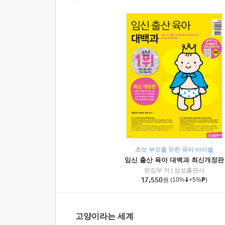
초보 부모를 위한 육아 바이블
임신 출산 육아 대백과 최신개정판
편집부 저
|
삼성출판사
17,550
원
(10%
+5%
)
고양이라는 세계