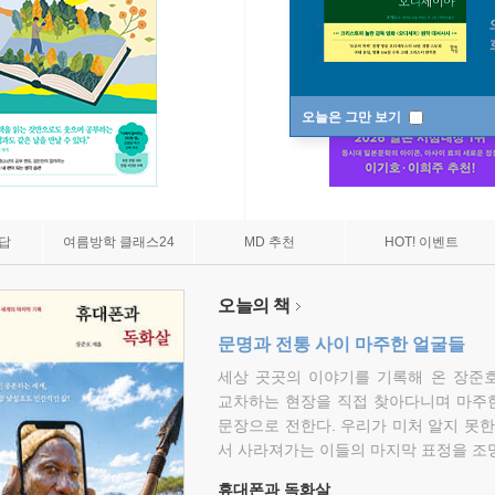
오늘은 그만 보기
7답
여름방학 클래스24
MD 추천
HOT! 이벤트
오늘의 책
문명과 전통 사이 마주한 얼굴들
세상 곳곳의 이야기를 기록해 온 장준호
교차하는 현장을 직접 찾아다니며 마주
문장으로 전한다. 우리가 미처 알지 못한
서 사라져가는 이들의 마지막 표정을 조
휴대폰과 독화살