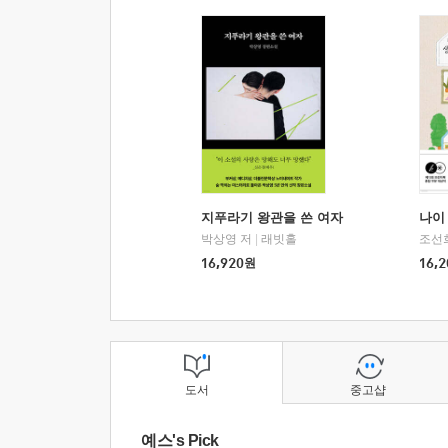
지푸라기 왕관을 쓴 여자
나이 
박상영 저
|
래빗홀
조선
16,920
원
16,2
도서
중고샵
예스's Pick