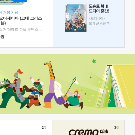
 개봉 기념!
 오디세이아 (고대 그리스
본)
호메로스 저/페테르 파울 루벤스 그림/박문재 역
|
현대지성
0
원
2
/3
3
/3