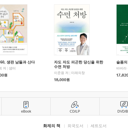
60, 생판 남들과 산다
자도 자도 피곤한 당신을 위한
슬픔의
수면 처방
희 저
|
샘터
바버라 
이준용 저
|
미래의창
00
원
17,82
18,000
원
eBook
CD/LP
DVD/
화제의 책
외국도서
세트도서