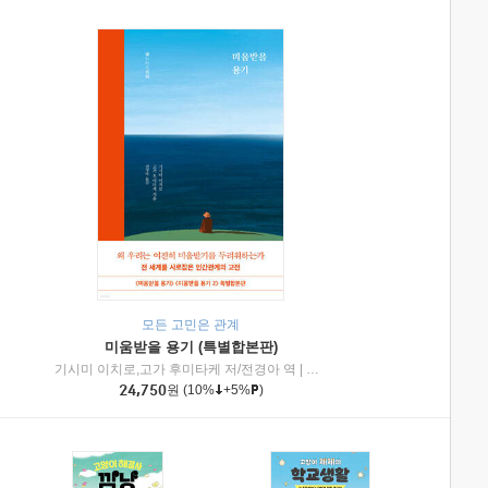
모든 고민은 관계
미움받을 용기 (특별합본판)
기시미 이치로,고가 후미타케 저/전경아 역
|
제이브리즈북스
|
인플루엔셜
24,750
원
(10%
+5%
)