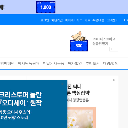
로그인
회원가입
마이페이지
카트
주문/배송
고객센터
Gl
름방학혜택
예사단독판매
이달의사은품
특가할인
추천도서
대량/법인