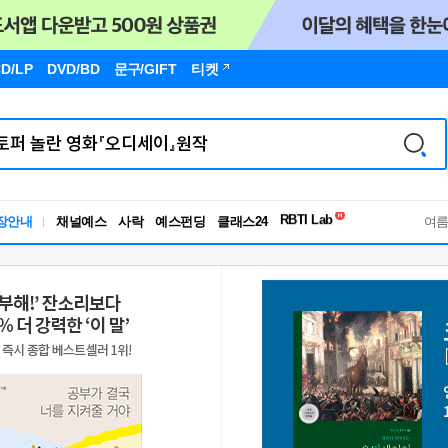
D/LP
DVD/BD
문구
/GIFT
티켓
장안내
채널예스
사락
예스펀딩
클래스24
독서유형검사
여
RBTI Lab
독서유형검사