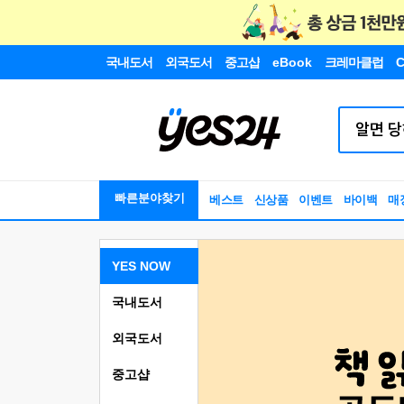
국내도서
외국도서
중고샵
eBook
크레마클럽
C
빠른분야찾기
베스트
신상품
이벤트
바이백
매
YES NOW
국내도서
외국도서
중고샵