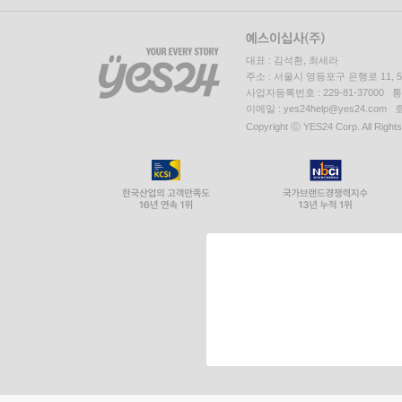
대표 : 김석환, 최세라
주소 : 서울시 영등포구 은행로 11,
사업자등록번호 : 229-81-37000 
이메일 : yes24help@yes24.c
Copyright ⓒ YES24 Corp. All Right