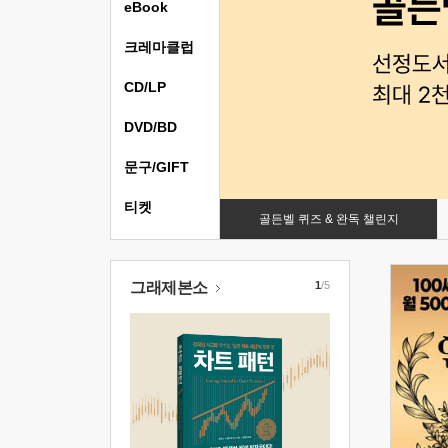
eBook
크레마클럽
CD/LP
DVD/BD
문구/GIFT
티켓
골든벨 퀴즈 & 완독 챌린지
그래제본소
1
/5