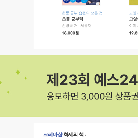
초등 공부 습관의 모든 것
고양
초등 공부력
고양
손병목 저
|
서유재
이미
18,000
원
19,8
크레마샵
화제의 책