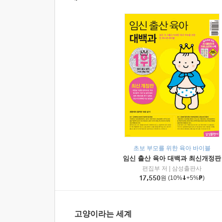
초보 부모를 위한 육아 바이블
임신 출산 육아 대백과 최신개정판
편집부 저
|
삼성출판사
17,550
원
(10%
+5%
)
고양이라는 세계