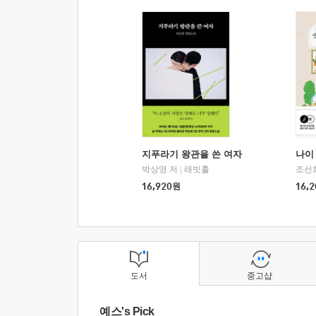
지푸라기 왕관을 쓴 여자
나이 
박상영 저
|
래빗홀
조선
16,920
원
16,2
도서
중고샵
예스's Pick