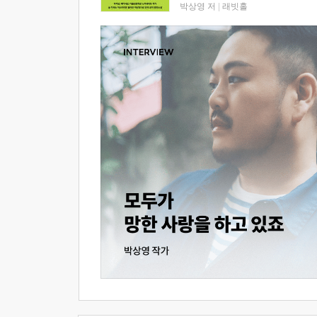
박상영 저
|
래빗홀