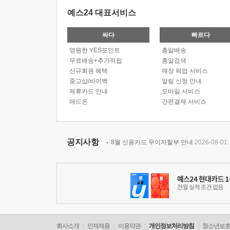
예스24 대표서비스
싸다
빠르다
영원한 YES포인트
총알배송
무료배송+추가적립
총알검색
신규회원 혜택
매장 픽업 서비스
중고샵/바이백
알림 신청 안내
제휴카드 안내
모바일 서비스
애드온
간편결제 서비스
공지사항
8월 신용카드 무이자할부 안내
2026-08-01
회사소개
인재채용
이용약관
개인정보처리방침
청소년보