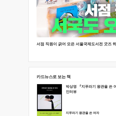
서점 직원이 긁어 모은 서울국제도서전 굿즈 하울
카드뉴스로 보는 책
박상영 『지푸라기 왕관을 쓴 
인터뷰
지푸라기 왕관을 쓴 여자