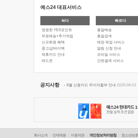
예스24 대표서비스
싸다
빠르다
영원한 YES포인트
총알배송
무료배송+추가적립
총알검색
신규회원 혜택
매장 픽업 서비스
중고샵/바이백
알림 신청 안내
제휴카드 안내
모바일 서비스
애드온
간편결제 서비스
공지사항
8월 신용카드 무이자할부 안내
2026-08-01
회사소개
인재채용
이용약관
개인정보처리방침
청소년보