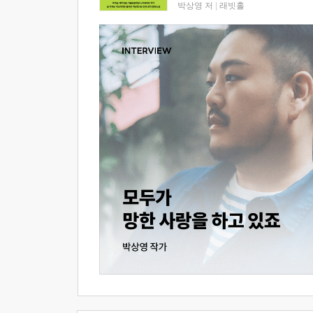
박상영 저
|
래빗홀