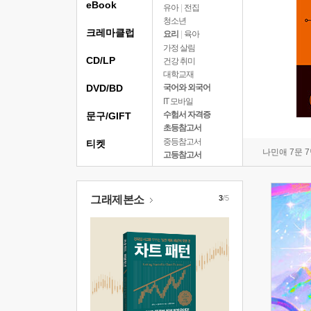
eBook
유아
|
전집
청소년
크레마클럽
요리
|
육아
가정 살림
CD/LP
건강 취미
대학교재
DVD/BD
국어와 외국어
IT 모바일
수험서 자격증
문구/GIFT
초등참고서
중등참고서
티켓
나민애 7문 
고등참고서
그래제본소
3
/5