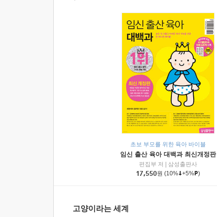
초보 부모를 위한 육아 바이블
임신 출산 육아 대백과 최신개정판
편집부 저
|
삼성출판사
17,550
원
(10%
+5%
)
고양이라는 세계