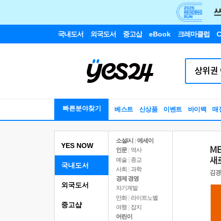
국내도서
외국도서
중고샵
eBook
크레마클럽
C
빠른분야찾기
베스트
신상품
이벤트
바이백
매
소설/시
|
에세이
YES NOW
인문
|
역사
예술
|
종교
국내도서
사회
|
과학
경제 경영
외국도서
자기계발
만화
|
라이트노벨
중고샵
여행
|
잡지
어린이