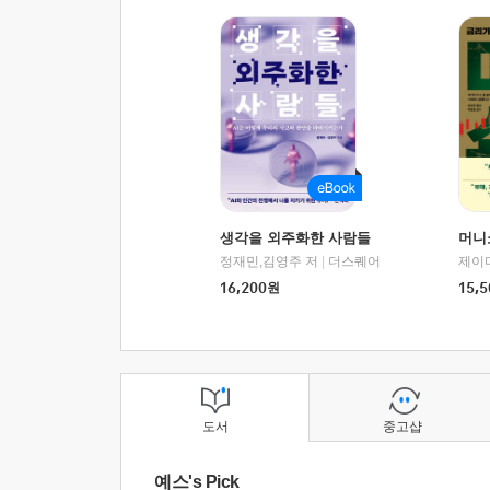
생각을 외주화한 사람들
머니
정재민,김영주 저
|
더스퀘어
16,200
원
15,5
도서
중고샵
예스's Pick