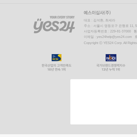
대표 : 김석환, 최세라
주소 : 서울시 영등포구 은행로 11,
사업자등록번호 : 229-81-37000 
이메일 : yes24help@yes24.c
Copyright ⓒ YES24 Corp. All Right