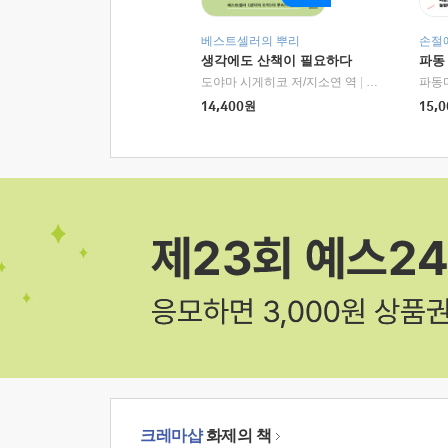
베스트셀러의 뿌리
손절
생각에도 산책이 필요하다
파동
도야마 시게히코 저/지소연 역
|
알에이치코리아(
파동
14,400
원
15,0
크레마샵
화제의 책