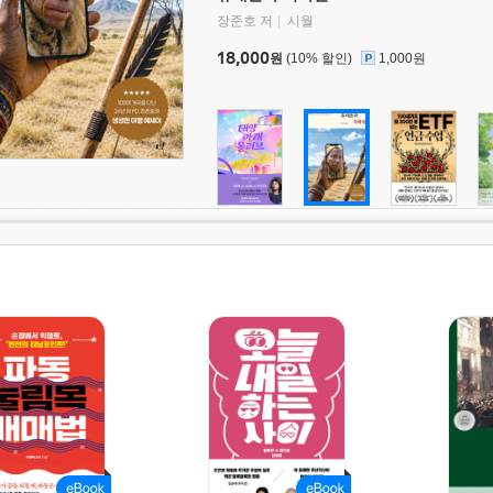
장준호 저
시월
18,000
원
(10% 할인)
1,000원