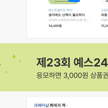
베스트셀러의 뿌리
손절
생각에도 산책이 필요하다
파동
도야마 시게히코 저/지소연 역
|
알에이치코리아(
파동
14,400
원
15,0
크레마샵
화제의 책