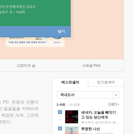
닫기
고양이의 날
스페셜 Pick
베스트셀러
인기검색어
국내도서
 PD. 문명과 전통이
1~5위
|
6~10위
한 얼굴들을 카메라와
세네카, 오늘을 빼앗기
 복잡한 세계, 그곳에
고 있는 당신에게
명한다.
루키우스 안나이우스 세네카 저/하와이 대저택 편역
투명한 나선