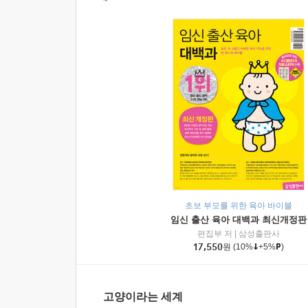
초보 부모를 위한 육아 바이블
임신 출산 육아 대백과 최신개정판
편집부 저
|
삼성출판사
17,550
원
(10%
+5%
)
고양이라는 세계