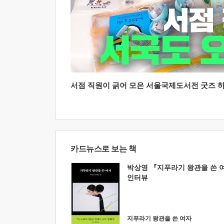
서점 직원이 긁어 모은 서울국제도서전 굿즈 하울
카드뉴스로 보는 책
박상영 『지푸라기 왕관을 쓴 
인터뷰
지푸라기 왕관을 쓴 여자