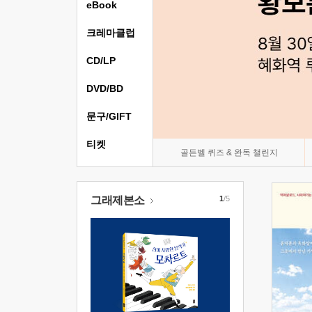
eBook
크레마클럽
CD/LP
DVD/BD
문구/GIFT
티켓
골든벨 퀴즈 & 완독 챌린지
그래제본소
1
/5