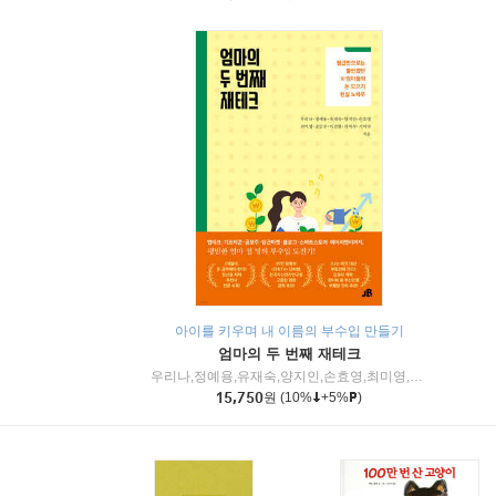
아이를 키우며 내 이름의 부수입 만들기
엄마의 두 번째 재테크
우리나,정예용,유재숙,양지인,손효영,최미영,조민주,이진현,차미숙,서미숙 저
15,750
원
(10%
+5%
)