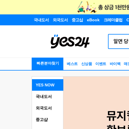
국내도서
외국도서
중고샵
eBook
크레마클럽
C
빠른분야찾기
베스트
신상품
이벤트
바이백
매
YES NOW
국내도서
외국도서
중고샵