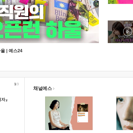
 | 예스24
1
/3
채널예스
여자』