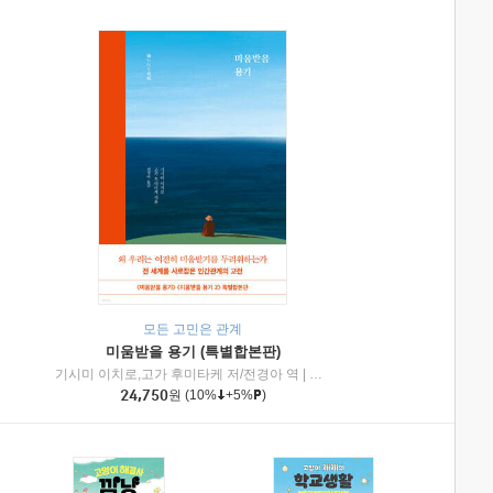
모든 고민은 관계
미움받을 용기 (특별합본판)
기시미 이치로,고가 후미타케 저/전경아 역
|
제이브리즈북스
|
인플루엔셜
24,750
원
(10%
+5%
)