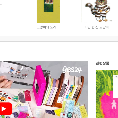
는
고양이의 노래
100만 번 산 고양이
관련상품