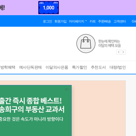
로그인
회원가입
마이페이지
카트
주문/배송
고객센터
Gl
름방학혜택
예사단독판매
이달의사은품
특가할인
추천도서
대량/법인