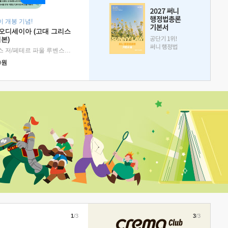
 개봉 기념!
 오디세이아 (고대 그리스
본)
호메로스 저/페테르 파울 루벤스 그림/박문재 역
|
현대지성
0
원
1
/3
3
/3