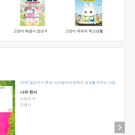
고양이 해결사 깜냥 9
고양이 제제의 학교생활 1 : 초등학생이 이렇게 힘들 줄이야
2026 젊은작가 후보! 서브컬처와 문학의 경계를 허무는 사랑
나의 천사
이희주 저
민음사