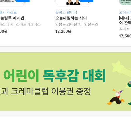
에서 익절로
유퀴즈 할머니
오디세이
 눌림목 매매법
오늘내일하는 사이
[대여]
어 완역
RHK)
마스터 저
|
스마트비즈니스
임봉근,임다운 저
|
안온북스
00
원
12,250
원
17,50