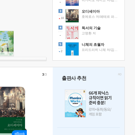
히가시노 게이고 저/김선영 역
오디세이아
호메로스 저/페테르 파울 루벤스 그림/박문재 역
10
독서의 기술
고명환 저
니체의 초월자
프리드리히 니체 저/김철 편역
2
3
/3
출판사 추천