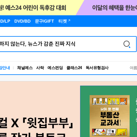
D/LP
DVD/BD
문구
/GIFT
티켓
독서유형검사
장안내
채널예스
사락
예스펀딩
클래스24
여
RBTI Lab
독서유형검사