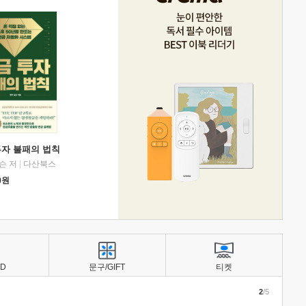
투자 불패의 법칙
슨 저
|
다산북스
0
원
BD
문구/GIFT
티켓
2
/5