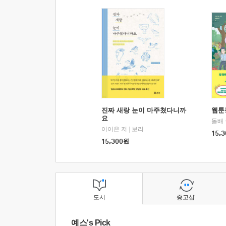
진짜 새랑 눈이 마주쳤다니까
웹툰
요
돌배
이이은 저
|
보리
15,3
15,300
원
도서
중고샵
예스's Pick