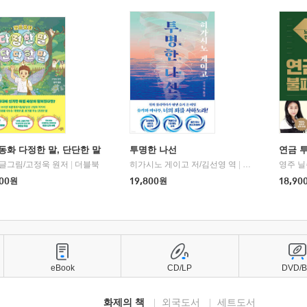
동화 다정한 말, 단단한 말
투명한 나선
연금 
 글그림/고정욱 원저
|
더블북
히가시노 게이고 저/김선영 역
|
북다
영주 닐
00
원
19,800
원
18,90
eBook
CD/LP
DVD/
화제의 책
외국도서
세트도서