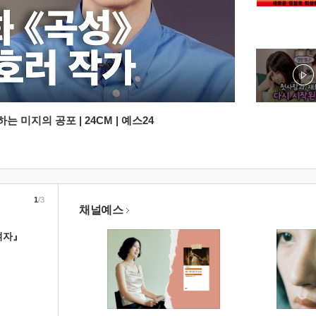
 미지의 공포 | 24CM | 예스24
1
/3
채널예스
여자』