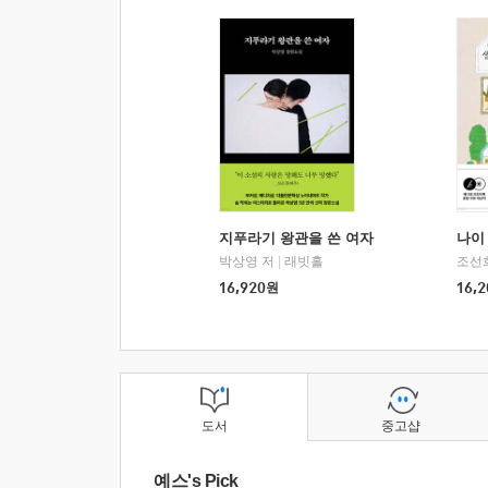
지푸라기 왕관을 쓴 여자
나이 
박상영 저
|
래빗홀
조선
16,920
원
16,2
도서
중고샵
예스's Pick