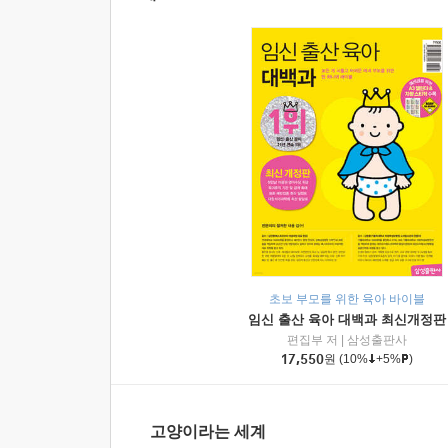
초보 부모를 위한 육아 바이블
임신 출산 육아 대백과 최신개정판
편집부 저
|
삼성출판사
17,550
원
(10%
+5%
)
고양이라는 세계