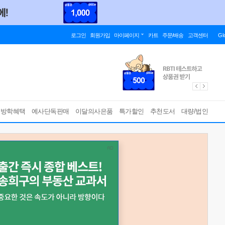
로그인
회원가입
마이페이지
카트
주문/배송
고객센터
Gl
름방학혜택
예사단독판매
이달의사은품
특가할인
추천도서
대량/법인