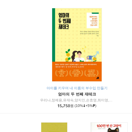
아이를 키우며 내 이름의 부수입 만들기
엄마의 두 번째 재테크
우리나,정예용,유재숙,양지인,손효영,최미영,조민주,이진현,차미숙,서미숙 저
15,750
원
(10%
+5%
)