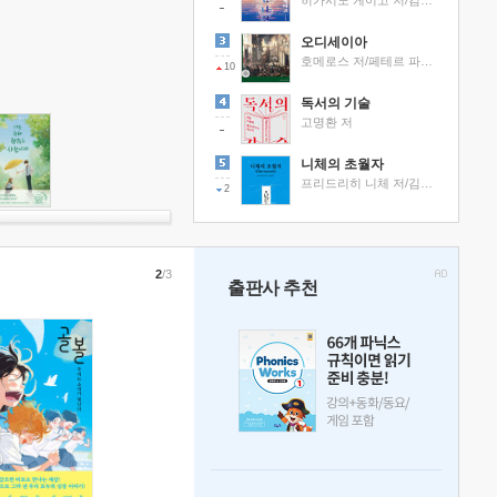
히가시노 게이고 저/김선영 역
오디세이아
호메로스 저/페테르 파울 루벤스 그림/박문재 역
10
독서의 기술
고명환 저
니체의 초월자
프리드리히 니체 저/김철 편역
2
2
/3
출판사 추천