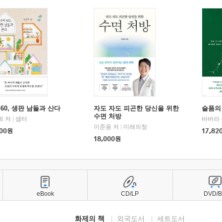
60, 생판 남들과 산다
자도 자도 피곤한 당신을 위한
슬픔의
수면 처방
희 저
|
샘터
바버라 
이준용 저
|
미래의창
00
원
17,82
18,000
원
eBook
CD/LP
DVD/
화제의 책
외국도서
세트도서