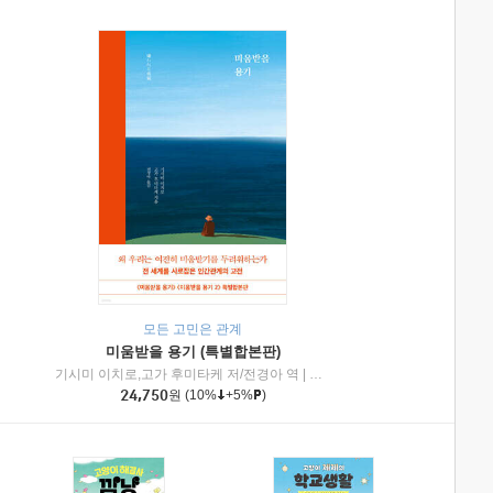
모든 고민은 관계
미움받을 용기 (특별합본판)
기시미 이치로,고가 후미타케 저/전경아 역
|
제이브리즈북스
|
인플루엔셜
24,750
원
(10%
+5%
)