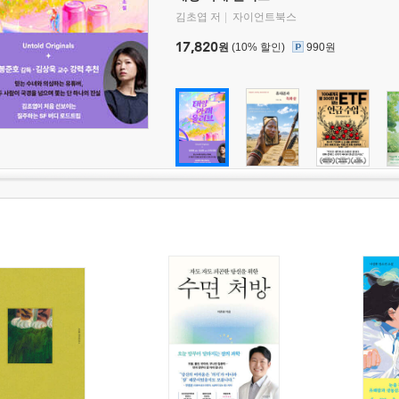
김초엽 저
자이언트북스
17,820
원
(10% 할인)
990원