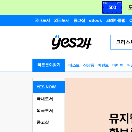
국내도서
외국도서
중고샵
eBook
크레마클럽
C
빠른분야찾기
베스트
신상품
이벤트
바이백
매
YES NOW
국내도서
외국도서
중고샵