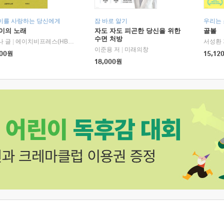
이를 사랑하는 당신에게
잠 바로 알기
우리는
이의 노래
자도 자도 피곤한 당신을 위한
골볼
수면 처방
나 글
|
에이치비프레스(HBPRESS)
서성환 
이준용 저
|
미래의창
00
원
15,12
18,000
원