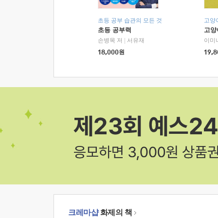
초등 공부 습관의 모든 것
고양
초등 공부력
고양
손병목 저
|
서유재
이미
18,000
원
19,8
크레마샵
화제의 책