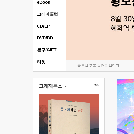
eBook
크레마클럽
CD/LP
DVD/BD
문구/GIFT
티켓
골든벨 퀴즈 & 완독 챌린지
그래제본소
2
/5