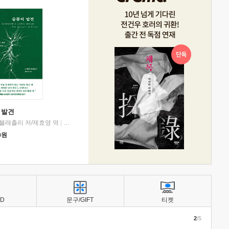
 발견
블래츨리 저/제효영 역
|
디플롯
0
원
BD
문구/GIFT
티켓
2
/5