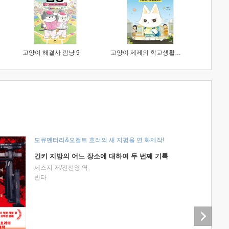
고양이 해결사 깜냥 9
고양이 제제의 학교생활 1 : 초등학생이 이렇게 힘들 줄이야
모큐멘터리&오컬트 호러의 새 지평을 연 화제작!
긴키 지방의 어느 장소에 대하여 두 번째 기록
세스지 저/전선영 역
반타