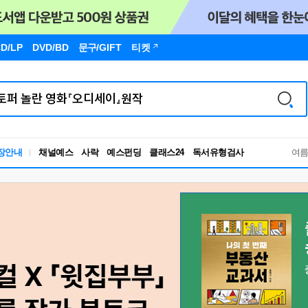
D/LP
DVD/BD
문구
/GIFT
티켓
독서유형검사
장안내
채널예스
사락
예스펀딩
클래스24
여
RBTI Lab
독서유형검사