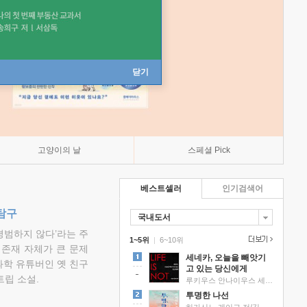
닫기
고양이의 날
스페셜 Pick
베스트셀러
인기검색어
탐구
국내도서
평범하지 않다’라는 주
1~5위
|
6~10위
 존재 자체가 큰 문제
세네카, 오늘을 빼앗기
과학 유튜버인 옛 친구
고 있는 당신에게
립 소설.
루키우스 안나이우스 세네카 저/하와이 대저택 편역
투명한 나선