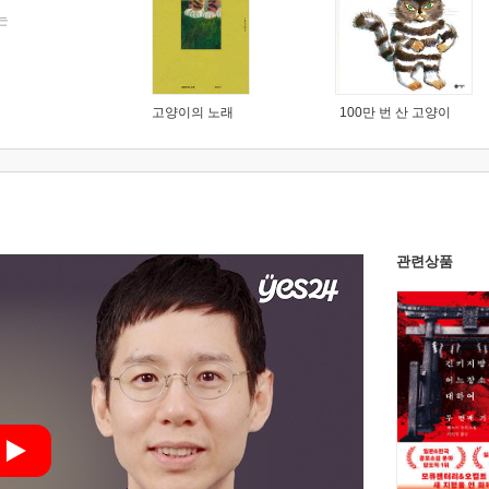
는
고양이의 노래
100만 번 산 고양이
관련상품