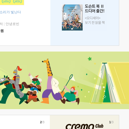
 소리가 빛난다
저
|
안녕로빈
0
원
2
/3
1
/3