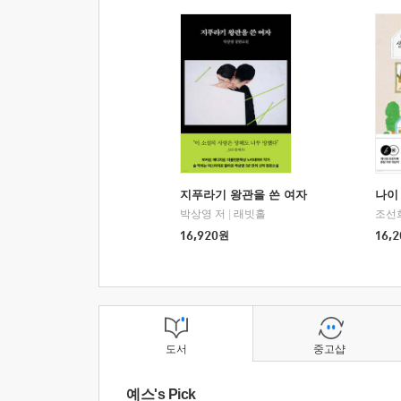
지푸라기 왕관을 쓴 여자
나이 
박상영 저
|
래빗홀
조선
16,920
원
16,2
도서
중고샵
예스's Pick