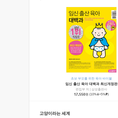
초보 부모를 위한 육아 바이블
임신 출산 육아 대백과 최신개정판
편집부 저
|
삼성출판사
17,550
원
(10%
+5%
)
고양이라는 세계