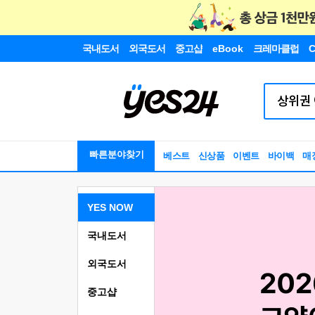
국내도서
외국도서
중고샵
eBook
크레마클럽
C
빠른분야찾기
베스트
신상품
이벤트
바이백
매
YES NOW
국내도서
외국도서
중고샵