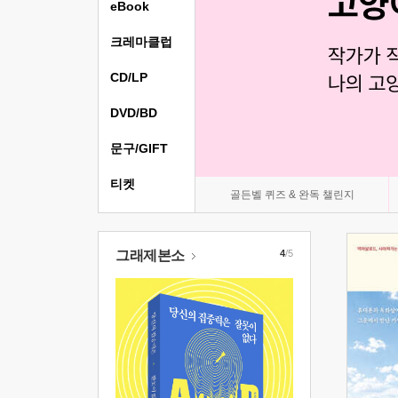
eBook
크레마클럽
CD/LP
DVD/BD
문구/GIFT
티켓
골든벨 퀴즈 & 완독 챌린지
그래제본소
4
/5