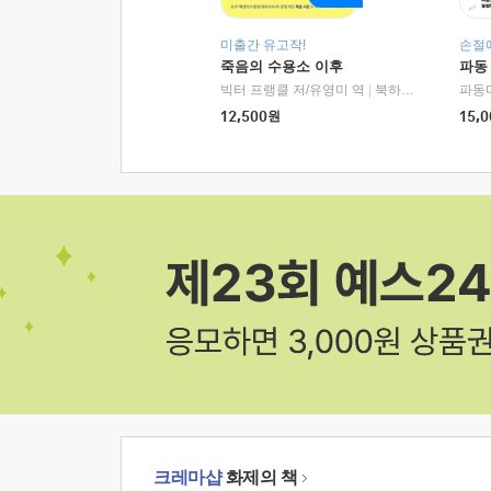
미출간 유고작!
손절
죽음의 수용소 이후
파동
빅터 프랭클 저/유영미 역
|
북하우스
파동
12,500
원
15,0
크레마샵
화제의 책