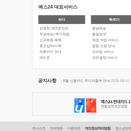
예스24 대표서비스
싸다
빠르다
영원한 YES포인트
총알배송
무료배송+추가적립
총알검색
신규회원 혜택
매장 픽업 서비스
중고샵/바이백
알림 신청 안내
제휴카드 안내
모바일 서비스
애드온
간편결제 서비스
공지사항
8월 신용카드 무이자할부 안내
2026-08-01
회사소개
인재채용
이용약관
개인정보처리방침
청소년보