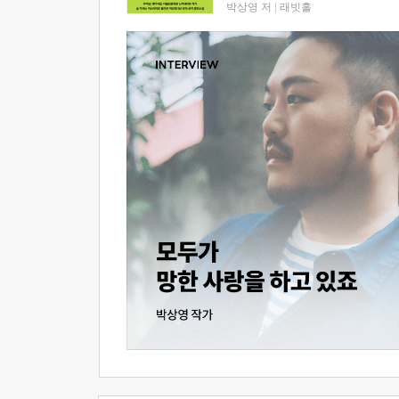
박상영 저
|
래빗홀