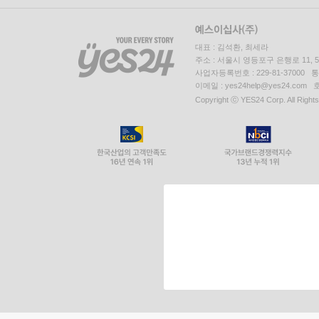
대표 : 김석환, 최세라
주소 : 서울시 영등포구 은행로 11,
사업자등록번호 : 229-81-37000 
이메일 : yes24help@yes24.c
Copyright ⓒ YES24 Corp. All Right