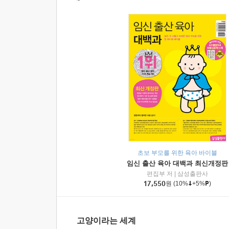
초보 부모를 위한 육아 바이블
임신 출산 육아 대백과 최신개정판
편집부 저
|
삼성출판사
17,550
원
(10%
+5%
)
고양이라는 세계