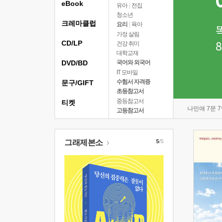
eBook
유아
|
전집
청소년
크레마클럽
요리
|
육아
가정 살림
CD/LP
건강 취미
대학교재
DVD/BD
국어와 외국어
IT 모바일
수험서 자격증
문구/GIFT
초등참고서
중등참고서
티켓
나민애 7문 
고등참고서
그래제본소
5
/5