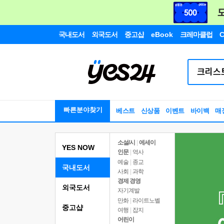
국내도서
외국도서
중고샵
eBook
크레마클럽
C
빠른분야찾기
베스트
신상품
이벤트
바이백
매
소설/시
|
에세이
YES NOW
인문
|
역사
예술
|
종교
국내도서
사회
|
과학
경제 경영
외국도서
자기계발
만화
|
라이트노벨
중고샵
여행
|
잡지
어린이