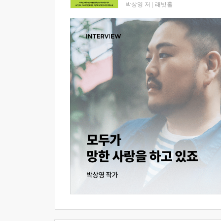
박상영 저
|
래빗홀