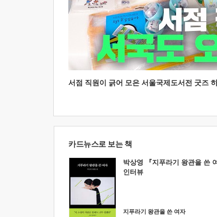
서점 직원이 긁어 모은 서울국제도서전 굿즈 하울
카드뉴스로 보는 책
박상영 『지푸라기 왕관을 쓴 
인터뷰
지푸라기 왕관을 쓴 여자