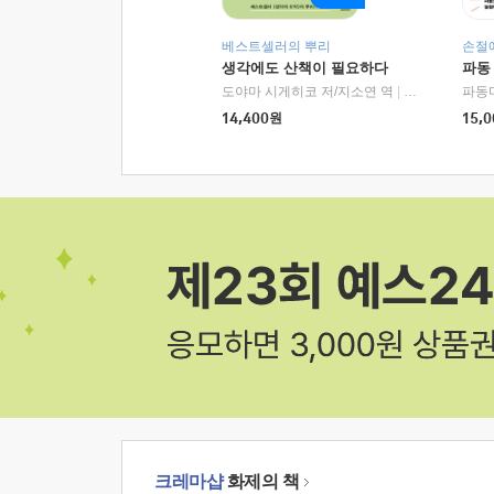
베스트셀러의 뿌리
손절
생각에도 산책이 필요하다
파동
도야마 시게히코 저/지소연 역
|
알에이치코리아(
파동
14,400
원
15,0
크레마샵
화제의 책