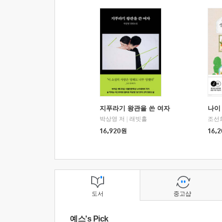
지푸라기 왕관을 쓴 여자
나이 
박상영 저
|
래빗홀
조선
16,920
원
16,2
도서
중고샵
예스's Pick