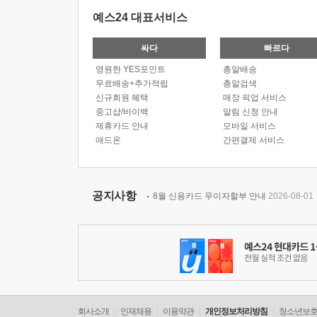
예스24 대표서비스
싸다
빠르다
영원한 YES포인트
총알배송
무료배송+추가적립
총알검색
신규회원 혜택
매장 픽업 서비스
중고샵/바이백
알림 신청 안내
제휴카드 안내
모바일 서비스
애드온
간편결제 서비스
공지사항
8월 신용카드 무이자할부 안내
2026-08-01
회사소개
인재채용
이용약관
개인정보처리방침
청소년보