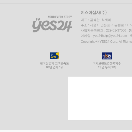
대표 : 김석환, 최세라
주소 : 서울시 영등포구 은행로 11,
사업자등록번호 : 229-81-37000 
이메일 : yes24help@yes24.c
Copyright ⓒ YES24 Corp. All Right