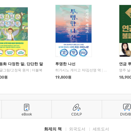
동화 다정한 말, 단단한 말
투명한 나선
연금 
 글그림/고정욱 원저
|
더블북
히가시노 게이고 저/김선영 역
|
북다
영주 닐
00
원
19,800
원
18,90
eBook
CD/LP
DVD/
화제의 책
외국도서
세트도서