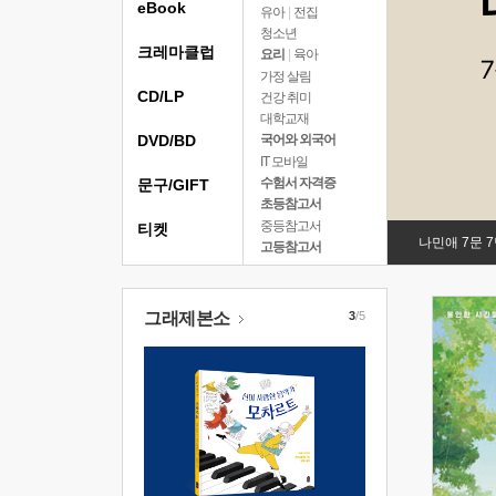
eBook
유아
|
전집
청소년
크레마클럽
요리
|
육아
가정 살림
CD/LP
건강 취미
대학교재
DVD/BD
국어와 외국어
IT 모바일
수험서 자격증
문구/GIFT
초등참고서
중등참고서
티켓
나민애 7문 
고등참고서
그래제본소
3
/5