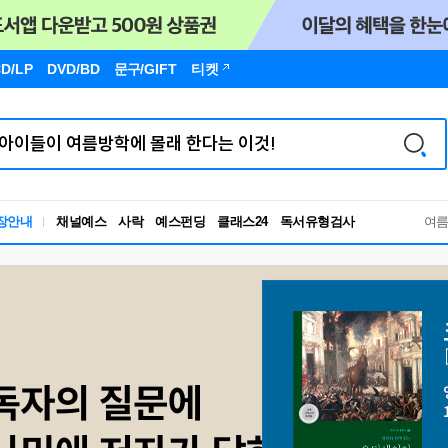
D/LP
DVD/BD
문구
/GIFT
티켓
독서유형검사
장안내
채널예스
사락
예스펀딩
클래스24
여
RBTI Lab
독서유형검사