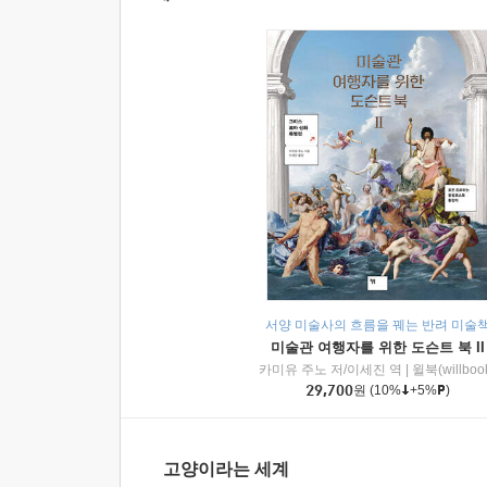
서양 미술사의 흐름을 꿰는 반려 미술
미술관 여행자를 위한 도슨트 북 II
카미유 주노 저/이세진 역
|
윌북(willboo
29,700
원
(10%
+5%
)
고양이라는 세계