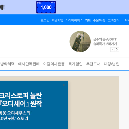
로그인
회원가입
마이페이지
카트
주문/배송
고객센터
Gl
름방학혜택
예사단독판매
이달의사은품
특가할인
추천도서
대량/법인