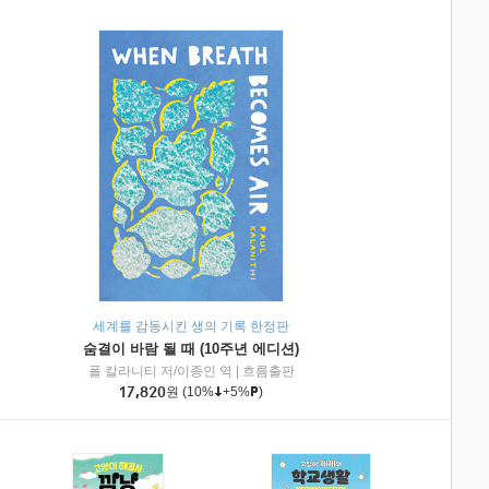
세계를 감동시킨 생의 기록 한정판
숨결이 바람 될 때 (10주년 에디션)
|
미래엔아이세움
폴 칼라니티 저/이종인 역
|
흐름출판
17,820
원
(10%
+5%
)