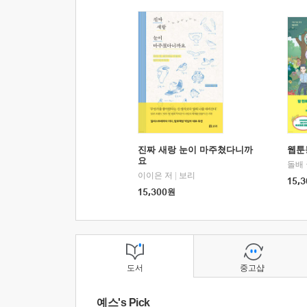
진짜 새랑 눈이 마주쳤다니까
웹툰
요
돌배
이이은 저
|
보리
15,3
15,300
원
도서
중고샵
예스's Pick