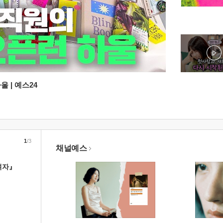
 | 예스24
1
/3
채널예스
여자』