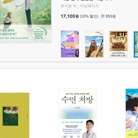
윤지영 저
터닝페이지
17,100
원
(10% 할인)
950원