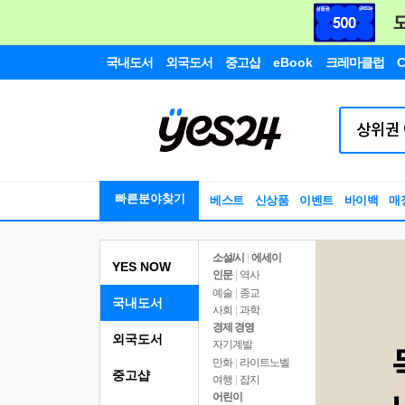
국내도서
외국도서
중고샵
eBook
크레마클럽
C
빠른분야찾기
베스트
신상품
이벤트
바이백
매
소설/시
|
에세이
YES NOW
인문
|
역사
예술
|
종교
국내도서
사회
|
과학
경제 경영
외국도서
자기계발
만화
|
라이트노벨
중고샵
여행
|
잡지
어린이