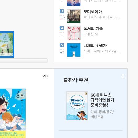
히가시노 게이고 저/김선영 역
오디세이아
호메로스 저/페테르 파울 루벤스 그림/박문재 역
10
독서의 기술
고명환 저
니체의 초월자
프리드리히 니체 저/김철 편역
2
2
/3
출판사 추천