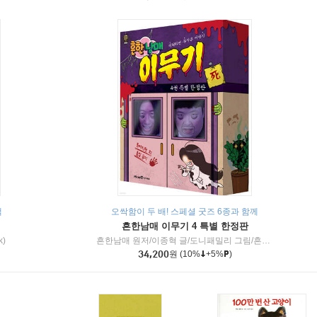
책
오싹함이 두 배! 스페셜 굿즈 6종과 함께
흔한남매 이무기 4 특별 한정판
k)
흔한남매 원저/이종혁 글/도니패밀리 그림/흔한컴퍼니 감수
34,200
원
(10%
+5%
)