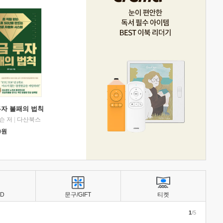
투자 불패의 법칙
슨 저
|
다산북스
0
원
BD
문구/GIFT
티켓
1
/5