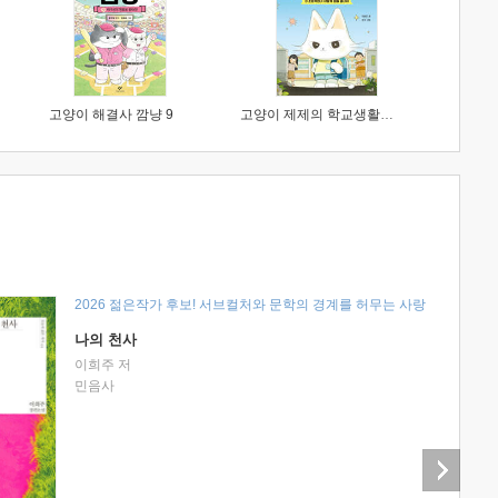
고양이 해결사 깜냥 9
고양이 제제의 학교생활 1 : 초등학생이 이렇게 힘들 줄이야
2026 젊은작가 후보! 서브컬처와 문학의 경계를 허무는 사랑
나의 천사
이희주 저
민음사