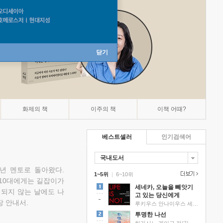
닫기
화제의 책
이주의 책
이책 어때?
베스트셀러
인기검색어
국내도서
소년 멘토로 돌아왔다.
1~5위
|
6~10위
 10대에게는 길잡이가
세네카, 오늘을 빼앗기
 되지 않는 날에도 나
고 있는 당신에게
 안내서.
루키우스 안나이우스 세네카 저/하와이 대저택 편역
투명한 나선