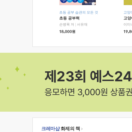
초등 공부 습관의 모든 것
고양
초등 공부력
고양
손병목 저
|
서유재
이미
18,000
원
19,8
크레마샵
화제의 책