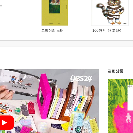
는
고양이의 노래
100만 번 산 고양이
관련상품