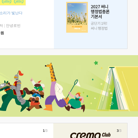
 소리가 빛난다
저
|
안녕로빈
0
원
1
/3
3
/3