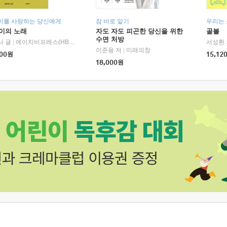
이를 사랑하는 당신에게
잠 바로 알기
우리는
이의 노래
자도 자도 피곤한 당신을 위한
골볼
수면 처방
나 글
|
에이치비프레스(HBPRESS)
서성환 
이준용 저
|
미래의창
00
원
15,12
18,000
원