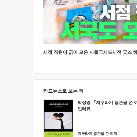
서점 직원이 긁어 모은 서울국제도서전 굿즈 하울
카드뉴스로 보는 책
박상영 『지푸라기 왕관을 쓴 
인터뷰
지푸라기 왕관을 쓴 여자