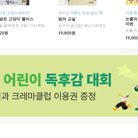
다운 고양이 판타지
아이도 어른도 위로 받는 책
가장 
받은 고양이 펠리스
밤의 교실
쏘쿨의
마련
철 글/최연주 그림
|
다산책방
김규아 글그림
|
북스그라운드
쏘쿨 저
20
원
19,800
원
19,80