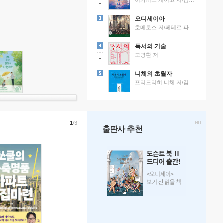
히가시노 게이고 저/김선영 역
오디세이아
호메로스 저/페테르 파울 루벤스 그림/박문재 역
독서의 기술
고명환 저
니체의 초월자
프리드리히 니체 저/김철 편역
1
/3
출판사 추천