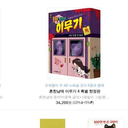
책
오싹함이 두 배! 스페셜 굿즈 6종과 함께
흔한남매 이무기 4 특별 한정판
k)
흔한남매 원저/이종혁 글/도니패밀리 그림/흔한컴퍼니 감수
34,200
원
(10%
+5%
)