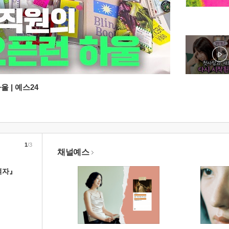
 | 예스24
1
/3
채널예스
여자』