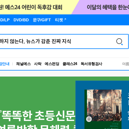
D/LP
DVD/BD
문구
/GIFT
티켓
독서유형검사
장안내
채널예스
사락
예스펀딩
클래스24
여
RBTI Lab
독서유형검사