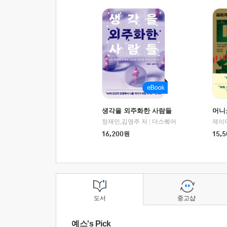
생각을 외주화한 사람들
머니
정재민,김영주 저
|
더스퀘어
16,200
원
15,5
도서
중고샵
예스's Pick