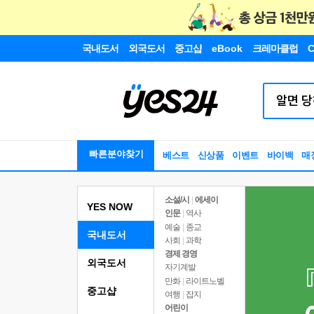
국내도서
외국도서
중고샵
eBook
크레마클럽
C
빠른분야찾기
베스트
신상품
이벤트
바이백
매
소설/시
|
에세이
YES NOW
인문
|
역사
예술
|
종교
국내도서
사회
|
과학
경제 경영
외국도서
자기계발
만화
|
라이트노벨
중고샵
여행
|
잡지
어린이