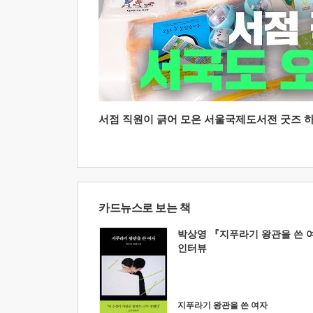
서점 직원이 긁어 모은 서울국제도서전 굿즈 하울
카드뉴스로 보는 책
박상영 『지푸라기 왕관을 쓴 
인터뷰
지푸라기 왕관을 쓴 여자