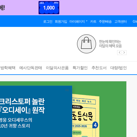
로그인
회원가입
마이페이지
카트
주문/배송
고객센터
Gl
름방학혜택
예사단독판매
이달의사은품
특가할인
추천도서
대량/법인