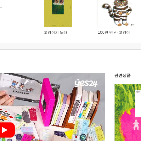
는
고양이의 노래
100만 번 산 고양이
관련상품