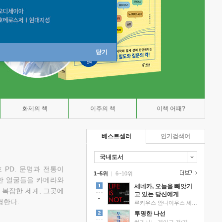
닫기
화제의 책
이주의 책
이책 어때?
베스트셀러
인기검색어
국내도서
 PD. 문명과 전통이
1~5위
|
6~10위
한 얼굴들을 카메라와
세네카, 오늘을 빼앗기
 복잡한 세계, 그곳에
고 있는 당신에게
명한다.
루키우스 안나이우스 세네카 저/하와이 대저택 편역
투명한 나선