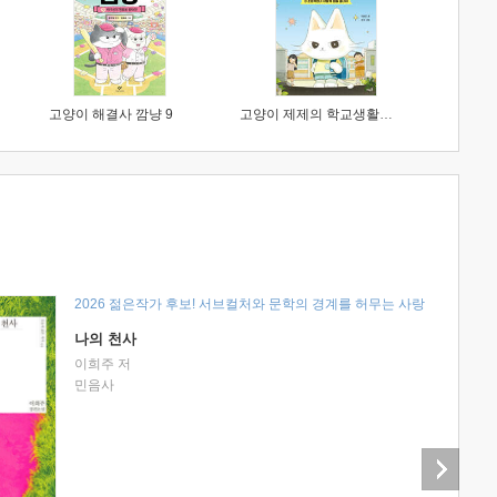
고양이 해결사 깜냥 9
고양이 제제의 학교생활 1 : 초등학생이 이렇게 힘들 줄이야
2026 젊은작가 후보! 서브컬처와 문학의 경계를 허무는 사랑
나의 천사
이희주 저
민음사