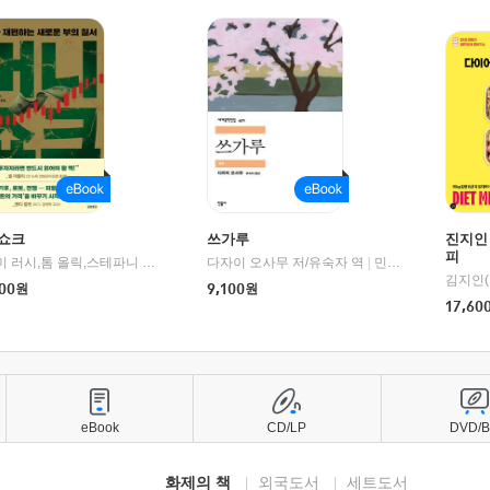
쇼크
쓰가루
진지인
피
제이미 러시,톰 올릭,스테파니 플랜더스 편저/임경은 역/박정호 감수
다자이 오사무 저/유숙자 역
|
교보문고
|
민음사
김지인(
00
원
9,100
원
17,60
eBook
CD/LP
DVD/
화제의 책
외국도서
세트도서