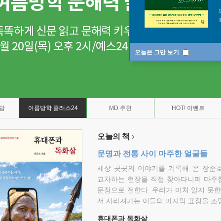
오늘은 그만 보기
7답
여름방학 클래스24
MD 추천
HOT! 이벤트
오늘의 책
문명과 전통 사이 마주한 얼굴들
세상 곳곳의 이야기를 기록해 온 장준호
교차하는 현장을 직접 찾아다니며 마주
문장으로 전한다. 우리가 미처 알지 못한
서 사라져가는 이들의 마지막 표정을 조
휴대폰과 독화살