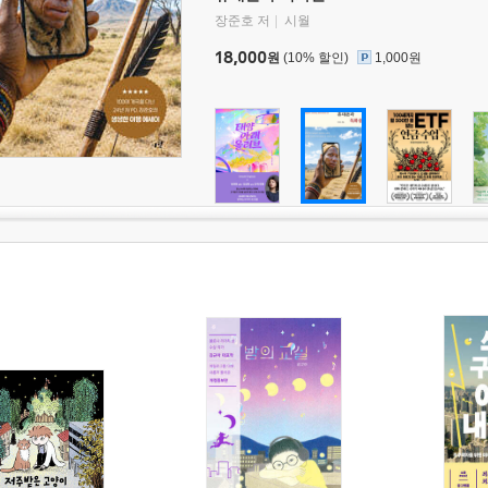
장준호 저
시월
18,000
원
(10% 할인)
1,000원