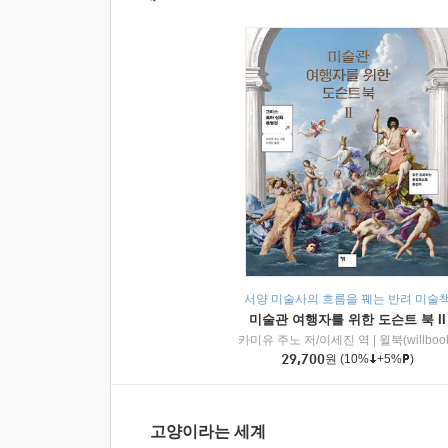
서양 미술사의 흐름을 꿰는 반려 미술
미술관 여행자를 위한 도슨트 북 II
카미유 주노 저/이세진 역
|
윌북(willboo
29,700
원
(10%
+5%
)
고양이라는 세계