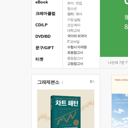
eBook
유아
|
전집
청소년
크레마클럽
요리
|
육아
가정 살림
CD/LP
건강 취미
대학교재
DVD/BD
국어와 외국어
IT 모바일
수험서 자격증
문구/GIFT
초등참고서
중등참고서
티켓
나민애 7문 
고등참고서
그래제본소
1
/5