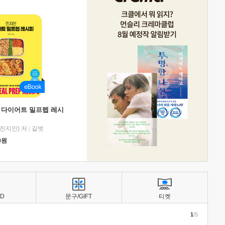
 다이어트 밀프렙 레시
진지인) 저
|
길벗
0
원
BD
문구/GIFT
티켓
1
/5