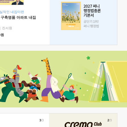
현실적인 내집마련
 구축명품 아파트 내집
|
진서원
0
원
3
/3
2
/3