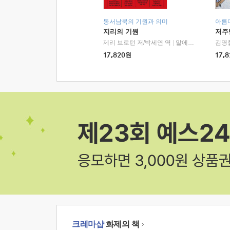
동서남북의 기원과 의미
아름
지리의 기원
저주
제리 브로턴 저/박세연 역
|
알에이치코리아(RHK)
김명
17,820
원
17,8
크레마샵
화제의 책