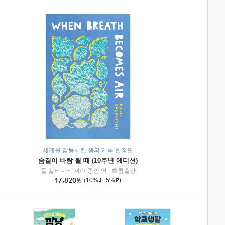
세계를 감동시킨 생의 기록 한정판
숨결이 바람 될 때 (10주년 에디션)
|
미래엔아이세움
폴 칼라니티 저/이종인 역
|
흐름출판
17,820
원
(10%
+5%
)