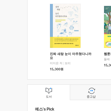
진짜 새랑 눈이 마주쳤다니까
웹툰
요
돌배
이이은 저
|
보리
15,3
15,300
원
도서
중고샵
예스's Pick