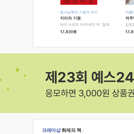
동서남북의 기원과 의미
아름
지리의 기원
저주
제리 브로턴 저/박세연 역
|
알에이치코리아(RHK)
김명
17,820
원
17,8
크레마샵
화제의 책