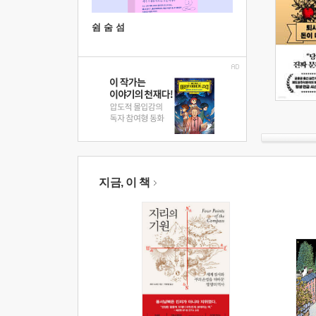
쉼 숨 섬
지금, 이 책