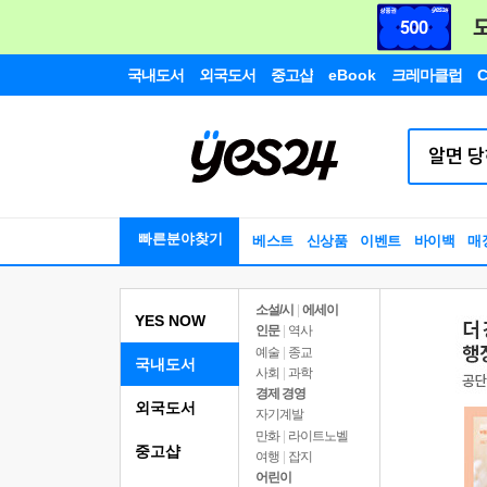
국내도서
외국도서
중고샵
eBook
크레마클럽
C
빠른분야찾기
베스트
신상품
이벤트
바이백
매
소설/시
|
에세이
YES NOW
인문
|
역사
예술
|
종교
국내도서
사회
|
과학
경제 경영
외국도서
자기계발
만화
|
라이트노벨
중고샵
여행
|
잡지
어린이