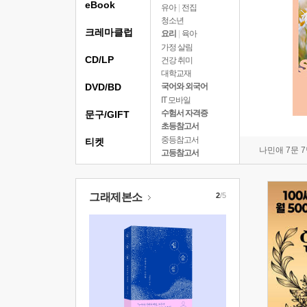
eBook
유아
|
전집
청소년
크레마클럽
요리
|
육아
가정 살림
CD/LP
건강 취미
대학교재
DVD/BD
국어와 외국어
IT 모바일
수험서 자격증
문구/GIFT
초등참고서
중등참고서
티켓
나민애 7문 
고등참고서
그래제본소
2
/5