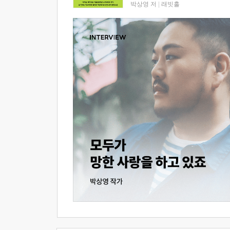
박상영 저
|
래빗홀