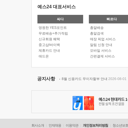
예스24 대표서비스
싸다
빠르다
영원한 YES포인트
총알배송
무료배송+추가적립
총알검색
신규회원 혜택
매장 픽업 서비스
중고샵/바이백
알림 신청 안내
제휴카드 안내
모바일 서비스
애드온
간편결제 서비스
공지사항
8월 신용카드 무이자할부 안내
2026-08-01
회사소개
인재채용
이용약관
개인정보처리방침
청소년보