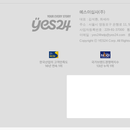
대표 : 김석환, 최세라
주소 : 서울시 영등포구 은행로 11,
사업자등록번호 : 229-81-37000 
이메일 : yes24help@yes24.c
Copyright ⓒ YES24 Corp. All Right