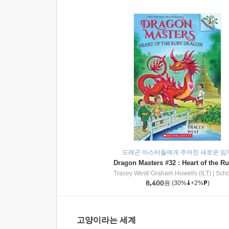
드래곤 마스터들에게 주어진 새로운 임
Tracey West/ Graham Howells (ILT)
|
Scholasti
8,400
원
(30%
+2%
)
고양이라는 세계