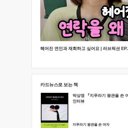
헤어진 연인과 재회하고 싶어요 | 러브픽션 EP.2
카드뉴스로 보는 책
박상영 『지푸라기 왕관을 쓴 
인터뷰
지푸라기 왕관을 쓴 여자