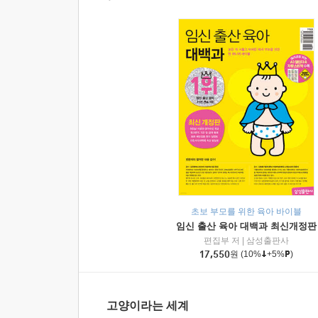
초보 부모를 위한 육아 바이블
임신 출산 육아 대백과 최신개정판
편집부 저
|
삼성출판사
17,550
원
(10%
+5%
)
고양이라는 세계