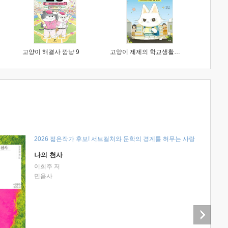
고양이 해결사 깜냥 9
고양이 제제의 학교생활 1 : 초등학생이 이렇게 힘들 줄이야
2026 젊은작가 후보! 서브컬처와 문학의 경계를 허무는 사랑
나의 천사
이희주 저
민음사