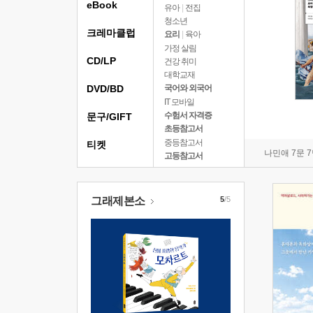
eBook
유아
|
전집
청소년
크레마클럽
요리
|
육아
가정 살림
CD/LP
건강 취미
대학교재
DVD/BD
국어와 외국어
IT 모바일
수험서 자격증
문구/GIFT
초등참고서
중등참고서
티켓
나민애 7문 
고등참고서
그래제본소
5
/5