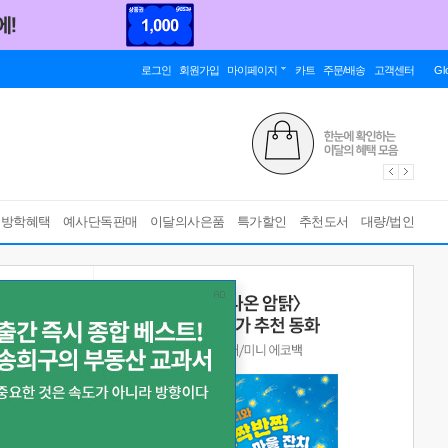
로그인
회원가입
마이페이지
카트
주문/배송
고객센터
Gl
름방학혜택
예사단독판매
이달의사은품
특가할인
추천도서
대량/법인