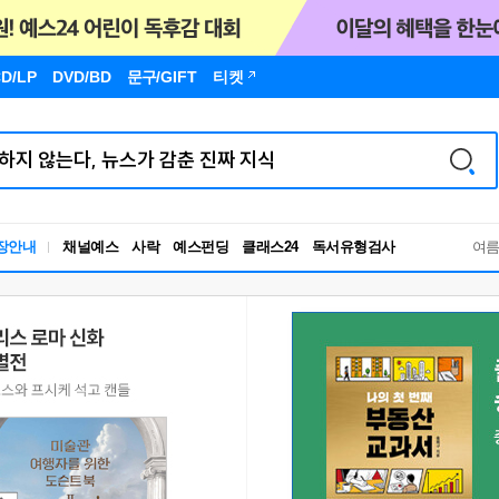
D/LP
DVD/BD
문구
/GIFT
티켓
장안내
채널예스
사락
예스펀딩
클래스24
독서유형검사
여
RBTI Lab
독서유형검사