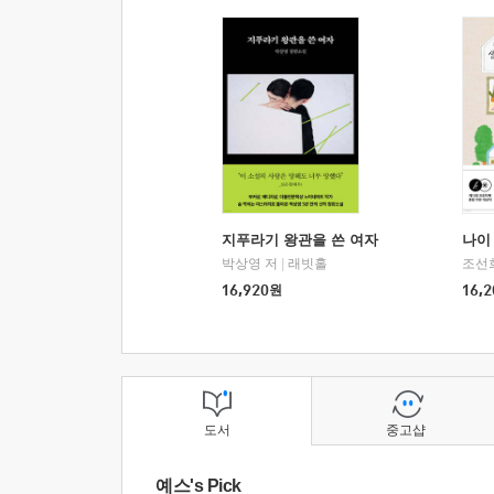
지푸라기 왕관을 쓴 여자
나이 
박상영 저
|
래빗홀
조선
16,920
원
16,2
도서
중고샵
예스's Pick