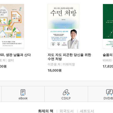
60, 생판 남들과 산다
자도 자도 피곤한 당신을 위한
슬픔의
수면 처방
희 저
|
샘터
바버라 
이준용 저
|
미래의창
00
원
17,82
18,000
원
eBook
CD/LP
DVD/
화제의 책
외국도서
세트도서