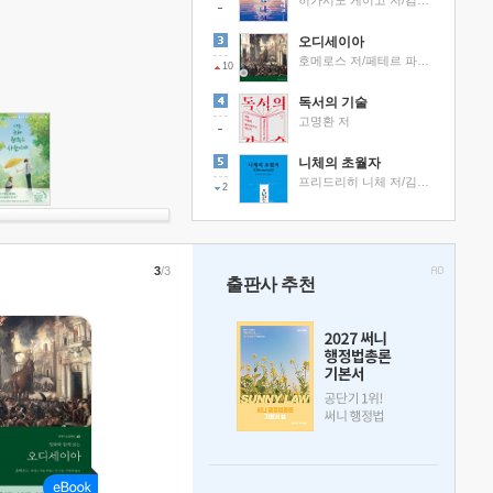
히가시노 게이고 저/김선영 역
오디세이아
호메로스 저/페테르 파울 루벤스 그림/박문재 역
10
독서의 기술
고명환 저
니체의 초월자
프리드리히 니체 저/김철 편역
2
3
/3
출판사 추천