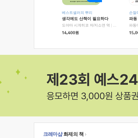
베스트셀러의 뿌리
손절
생각에도 산책이 필요하다
파동
도야마 시게히코 저/지소연 역
|
알에이치코리아(
파동
14,400
원
15,0
크레마샵
화제의 책