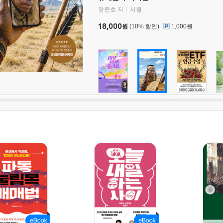
장준호 저
시월
18,000
원
(10% 할인)
1,000원