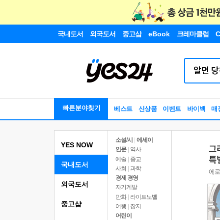
국내도서
외국도서
중고샵
eBook
크레마클럽
C
빠른분야찾기
베스트
신상품
이벤트
바이백
매
소설/시
|
에세이
YES NOW
인문
|
역사
예술
|
종교
국내도서
사회
|
과학
경제 경영
외국도서
자기계발
만화
|
라이트노벨
중고샵
여행
|
잡지
어린이