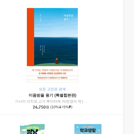
모든 고민은 관계
미움받을 용기 (특별합본판)
기시미 이치로,고가 후미타케 저/전경아 역
|
제이브리즈북스
|
인플루엔셜
24,750
원
(10%
+5%
)