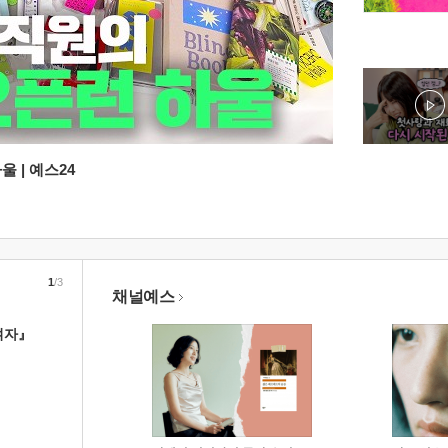
 | 예스24
1
/3
채널예스
여자』