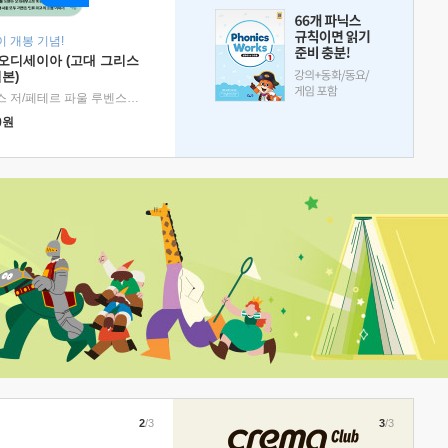
 개봉 기념!
 오디세이아 (고대 그리스
본)
호메로스 저/페테르 파울 루벤스 그림/박문재 역
|
현대지성
0
원
2
/3
3
/3