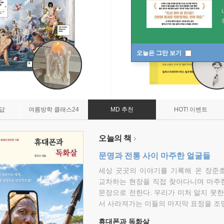
오늘은 그만 보기
7답
여름방학 클래스24
MD 추천
HOT! 이벤트
오늘의 책
문명과 전통 사이 마주한 얼굴들
세상 곳곳의 이야기를 기록해 온 장준호
교차하는 현장을 직접 찾아다니며 마주
문장으로 전한다. 우리가 미처 알지 못한
서 사라져가는 이들의 마지막 표정을 조
휴대폰과 독화살