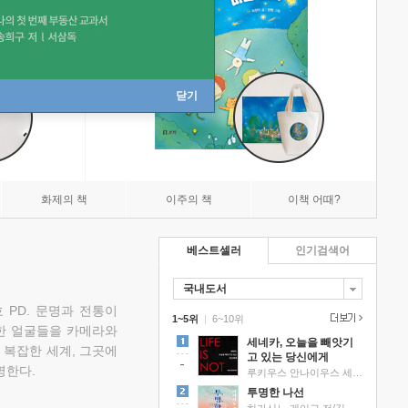
닫기
화제의 책
이주의 책
이책 어때?
베스트셀러
인기검색어
국내도서
 PD. 문명과 전통이
1~5위
|
6~10위
한 얼굴들을 카메라와
세네카, 오늘을 빼앗기
 복잡한 세계, 그곳에
고 있는 당신에게
명한다.
루키우스 안나이우스 세네카 저/하와이 대저택 편역
투명한 나선