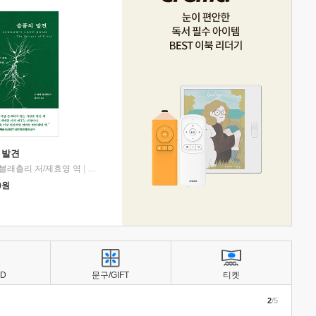
 발견
블래츨리 저/제효영 역
|
디플롯
0
원
BD
문구/GIFT
티켓
2
/5