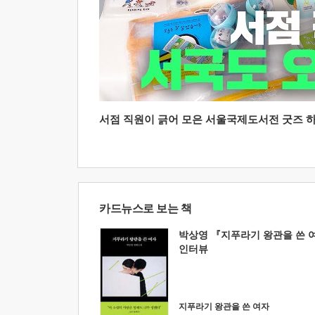
서점 직원이 긁어 모은 서울국제도서전 굿즈 하울
카드뉴스로 보는 책
박상영 『지푸라기 왕관을 쓴 
인터뷰
지푸라기 왕관을 쓴 여자