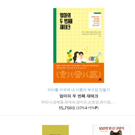
아이를 키우며 내 이름의 부수입 만들기
엄마의 두 번째 재테크
우리나,정예용,유재숙,양지인,손효영,최미영,조민주,이진현,차미숙,서미숙 저
15,750
원
(10%
+5%
)