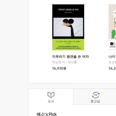
지푸라기 왕관을 쓴 여자
나이 
박상영 저
|
래빗홀
조선
16,920
원
16,2
도서
중고샵
예스's Pick