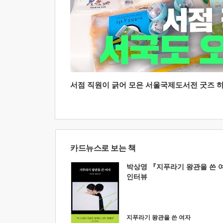
서점 직원이 긁어 모은 서울국제도서전 굿즈 하울
카드뉴스로 보는 책
박상영 『지푸라기 왕관을 쓴 
인터뷰
지푸라기 왕관을 쓴 여자