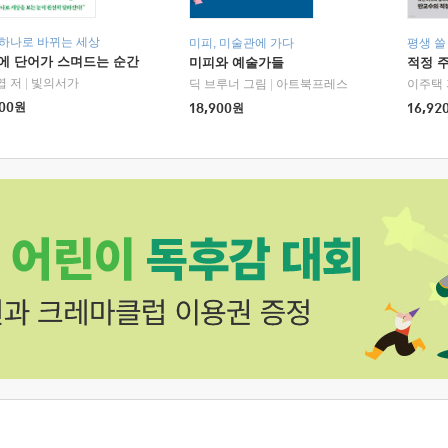
 하나로 바뀌는 세상
미피, 미술관에 가다
평생 쓸
에 단어가 스며드는 순간
미피와 예술가들
적정 
엽 저
|
빛의서가
딕 브루너 그림
|
아트북프레스
이주택 
00
원
18,900
원
16,92