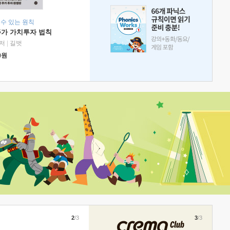
 수 있는 원칙
주가 가치투자 법칙
저
|
길벗
0
원
2
/3
3
/3