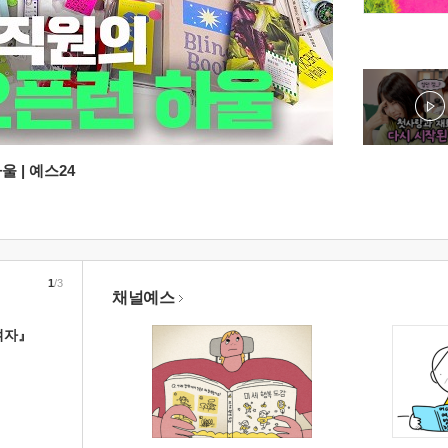
 | 예스24
1
/3
채널예스
여자』