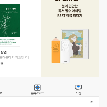
 발견
블래츨리 저/제효영 역
|
디플롯
0
원
BD
문구/GIFT
티켓
2
/5