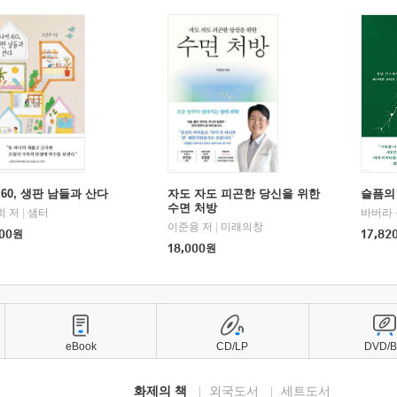
60, 생판 남들과 산다
자도 자도 피곤한 당신을 위한
슬픔의
수면 처방
희 저
|
샘터
바버라 
이준용 저
|
미래의창
00
원
17,82
18,000
원
eBook
CD/LP
DVD/
화제의 책
외국도서
세트도서