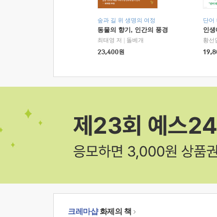
숲과 길 위 생명의 여정
단어
동물의 향기, 인간의 풍경
인생
최태영 저
|
돌베개
황선
23,400
원
19,8
크레마샵
화제의 책