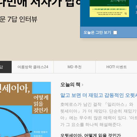
오늘은 그만 보기
7답
여름방학 클래스24
MD 추천
HOT! 이벤트
오늘의 책
알고 보면 더 재밌고 감동적인 오
호메로스가 남긴 걸작 『일리아스』와 
뒷세이아』가 더 재밌다. 단순히 재밌기
아』에는 무수히 많은 매력이 있다. '아
가 그 요소를 하나씩 해설해준다.
오뒷세이아, 어떻게 읽을 것인가