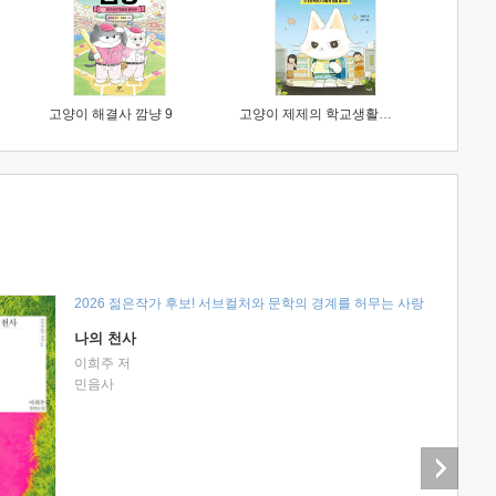
고양이 해결사 깜냥 9
고양이 제제의 학교생활 1 : 초등학생이 이렇게 힘들 줄이야
2026 젊은작가 후보! 서브컬처와 문학의 경계를 허무는 사랑
나의 천사
이희주 저
민음사