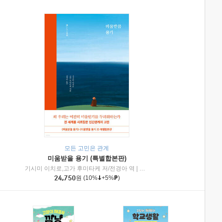
모든 고민은 관계
미움받을 용기 (특별합본판)
기시미 이치로,고가 후미타케 저/전경아 역
|
제이브리즈북스
|
인플루엔셜
24,750
원
(10%
+5%
)