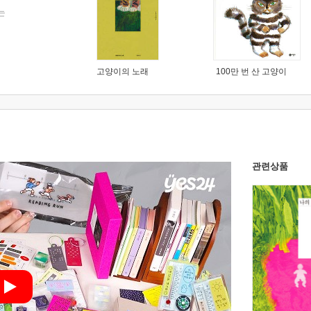
는
고양이의 노래
100만 번 산 고양이
관련상품