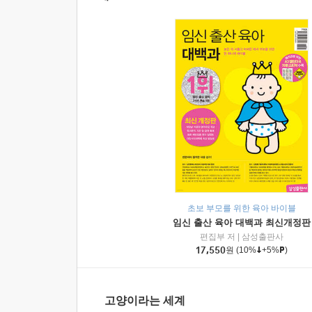
초보 부모를 위한 육아 바이블
임신 출산 육아 대백과 최신개정판
편집부 저
|
삼성출판사
17,550
원
(10%
+5%
)
고양이라는 세계