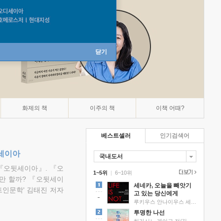
닫기
화제의 책
이주의 책
이책 어때?
베스트셀러
인기검색어
뒷세이아
국내도서
『오뒷세이아』. 『오
1~5위
|
6~10위
만 할까? 『오뒷세이
세네카, 오늘을 빼앗기
트인문학' 김태진 저자
고 있는 당신에게
루키우스 안나이우스 세네카 저/하와이 대저택 편역
투명한 나선