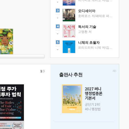
히가시노 게이고 저/김선영 역
오디세이아
호메로스 저/페테르 파울 루벤스 그림/박문재 역
독서의 기술
고명환 저
니체의 초월자
프리드리히 니체 저/김철 편역
1
/3
출판사 추천