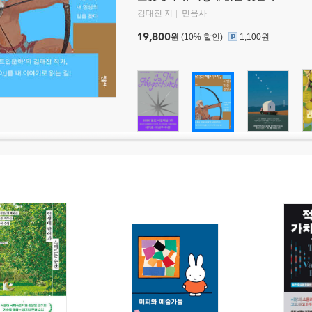
김태진 저
민음사
19,800
원
(10% 할인)
1,100원