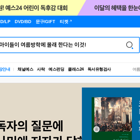
D/LP
DVD/BD
문구
/GIFT
티켓
장안내
채널예스
사락
예스펀딩
클래스24
독서유형검사
여
RBTI Lab
독서유형검사