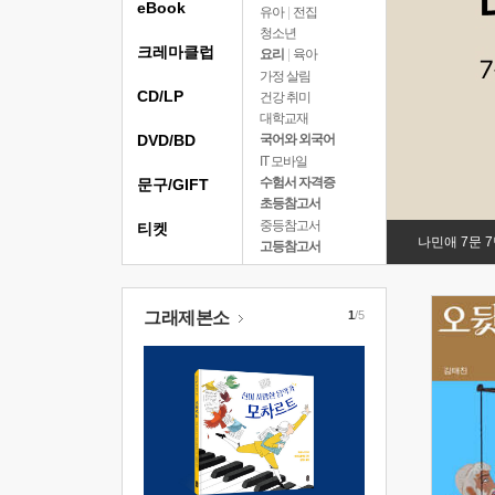
eBook
유아
|
전집
청소년
크레마클럽
요리
|
육아
가정 살림
CD/LP
건강 취미
대학교재
DVD/BD
국어와 외국어
IT 모바일
수험서 자격증
문구/GIFT
초등참고서
중등참고서
티켓
나민애 7문 
고등참고서
그래제본소
1
/5