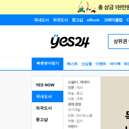
국내도서
외국도서
중고샵
eBook
크레마클럽
C
빠른분야찾기
베스트
신상품
이벤트
바이백
매
소설/시
|
에세이
YES NOW
인문
|
역사
예술
|
종교
국내도서
사회
|
과학
경제 경영
외국도서
자기계발
만화
|
라이트노벨
중고샵
여행
|
잡지
어린이