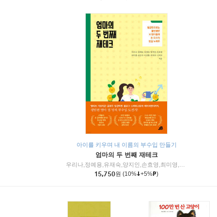
아이를 키우며 내 이름의 부수입 만들기
엄마의 두 번째 재테크
우리나,정예용,유재숙,양지인,손효영,최미영,조민주,이진현,차미숙,서미숙 저
15,750
원
(10%
+5%
)