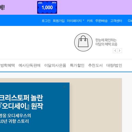
로그인
회원가입
마이페이지
카트
주문/배송
고객센터
Gl
름방학혜택
예사단독판매
이달의사은품
특가할인
추천도서
대량/법인