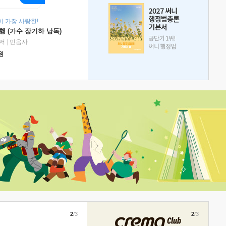
 가장 사랑한!
 (가수 장기하 낭독)
저
|
민음사
원
2
/3
2
/3