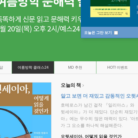
오늘은 그만 보기
7답
여름방학 클래스24
MD 추천
HOT! 이벤트
오늘의 책
알고 보면 더 재밌고 감동적인 오
호메로스가 남긴 걸작 『일리아스』와 
뒷세이아』가 더 재밌다. 단순히 재밌기
아』에는 무수히 많은 매력이 있다. '아
가 그 요소를 하나씩 해설해준다.
오뒷세이아, 어떻게 읽을 것인가