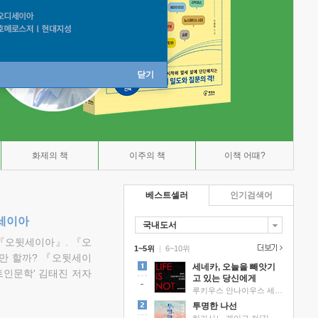
닫기
화제의 책
이주의 책
이책 어때?
베스트셀러
인기검색어
뒷세이아
국내도서
『오뒷세이아』. 『오
1~5위
|
6~10위
만 할까? 『오뒷세이
세네카, 오늘을 빼앗기
트인문학' 김태진 저자
고 있는 당신에게
루키우스 안나이우스 세네카 저/하와이 대저택 편역
투명한 나선