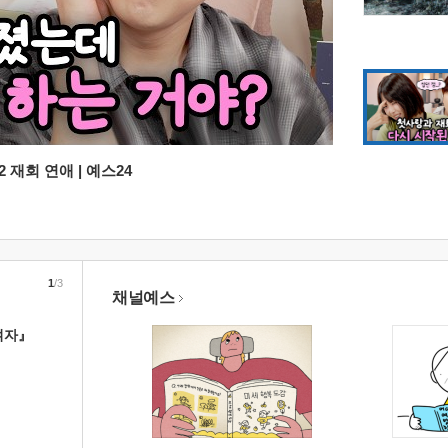
 재회 연애 | 예스24
1
/3
채널예스
여자』