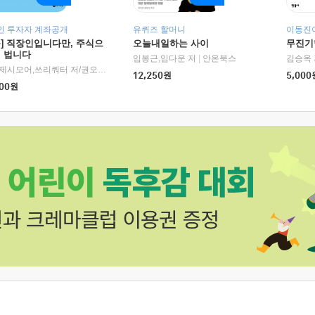
인 투자자 계좌공개
유퀴즈 할머니
이동진이
독] 직장인입니다만, 주식으
오늘내일하는 사이
무진기행
더 법니다
RHK)
임봉근,임다운 저
|
안온북스
김승옥 
서정,제시모어,쓰리쿼터 저/권오태,시그널리포트 편
|
경이로움
12,250
원
5,000
00
원