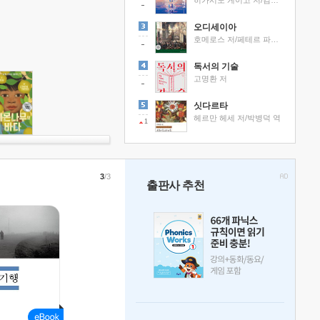
히가시노 게이고 저/김선영 역
오디세이아
호메로스 저/페테르 파울 루벤스 그림/박문재 역
독서의 기술
고명환 저
싯다르타
헤르만 헤세 저/박병덕 역
1
3
/3
출판사 추천