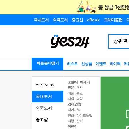
국내도서
외국도서
중고샵
eBook
크레마클럽
C
빠른분야찾기
베스트
신상품
이벤트
바이백
매
소설/시
|
에세이
YES NOW
인문
|
역사
예술
|
종교
국내도서
사회
|
과학
경제 경영
외국도서
자기계발
만화
|
라이트노벨
중고샵
여행
|
잡지
어린이