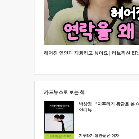
헤어진 연인과 재회하고 싶어요 | 러브픽션 EP.2
카드뉴스로 보는 책
박상영 『지푸라기 왕관을 쓴 
인터뷰
지푸라기 왕관을 쓴 여자