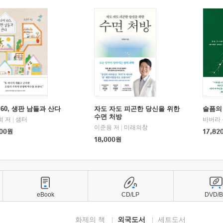
60, 생판 남들과 산다
자도 자도 피곤한 당신을 위한
슬픔의
수면 처방
희 저
|
샘터
바버라 
이준용 저
|
미래의창
00
원
17,82
18,000
원
eBook
CD/LP
DVD/
화제의 책
외국도서
세트도서