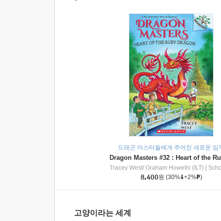
드래곤 마스터들에게 주어진 새로운 임
Tracey West/ Graham Howells (ILT)
|
Scholasti
8,400
원
(30%
+2%
)
고양이라는 세계