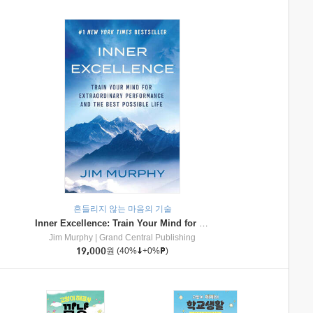
흔들리지 않는 마음의 기술
Inner Excellence: Train Your Mind for Extraordinary Performance and the Best Possible Life
Jim Murphy
|
Grand Central Publishing
19,000
원
(40%
+0%
)