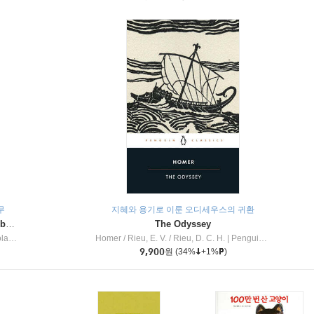
무
지혜와 용기로 이룬 오디세우스의 귀환
Dragon Masters #32 : Heart of the Ruby Dragon (A Branches Book)
The Odyssey
c Inc
Homer / Rieu, E. V. / Rieu, D. C. H.
|
Penguin Group
9,900
원
(34%
+1%
)