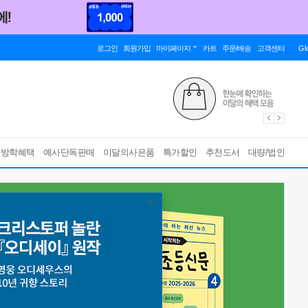
로그인
회원가입
마이페이지
카트
주문/배송
고객센터
Gl
름방학혜택
예사단독판매
이달의사은품
특가할인
추천도서
대량/법인