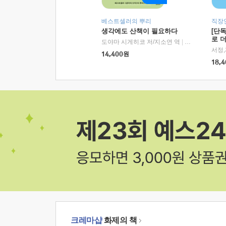
베스트셀러의 뿌리
직장
생각에도 산책이 필요하다
[단
로 
도야마 시게히코 저/지소연 역
|
알에이치코리아(
14,400
원
18,4
크레마샵
화제의 책