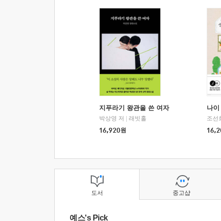
지푸라기 왕관을 쓴 여자
나이 
박상영 저
|
래빗홀
조선
16,920
원
16,2
도서
중고샵
예스's Pick