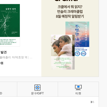
 발견
블래츨리 저/제효영 역
|
디플롯
0
원
BD
문구/GIFT
티켓
3
/5