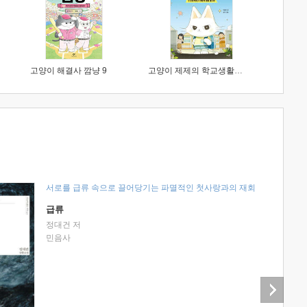
고양이 해결사 깜냥 9
고양이 제제의 학교생활 1 : 초등학생이 이렇게 힘들 줄이야
서로를 급류 속으로 끌어당기는 파멸적인 첫사랑과의 재회
급류
정대건 저
민음사