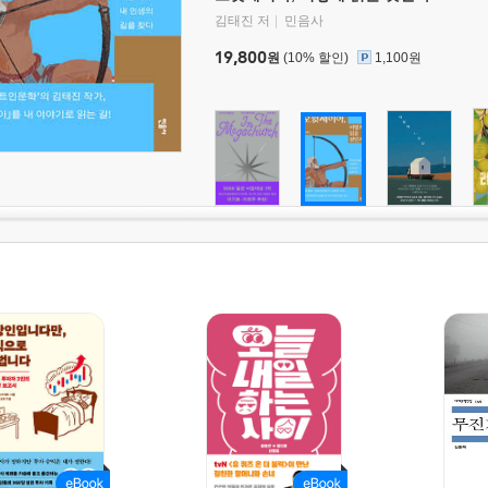
김태진 저
민음사
19,800
원
(10% 할인)
1,100원