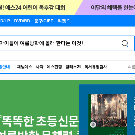
D/LP
DVD/BD
문구
/GIFT
티켓
독서유형검사
장안내
채널예스
사락
예스펀딩
클래스24
RBTI Lab
여
독서유형검사