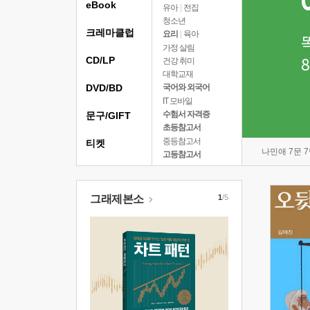
eBook
유아
|
전집
청소년
크레마클럽
요리
|
육아
가정 살림
CD/LP
건강 취미
대학교재
DVD/BD
국어와 외국어
IT 모바일
수험서 자격증
문구/GIFT
초등참고서
중등참고서
티켓
나민애 7문 
고등참고서
그래제본소
1
/5