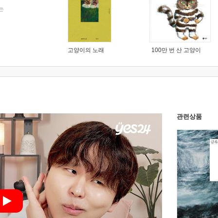
는
고양이의 노래
100만 번 산 고양이
관련상품