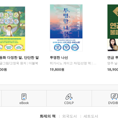
동화 다정한 말, 단단한 말
투명한 나선
연금 
 글그림/고정욱 원저
|
더블북
히가시노 게이고 저/김선영 역
|
북다
영주 닐
00
원
19,800
원
18,90
eBook
CD/LP
DVD/
화제의 책
외국도서
세트도서