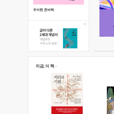
우아한 존버력
지금, 이 책