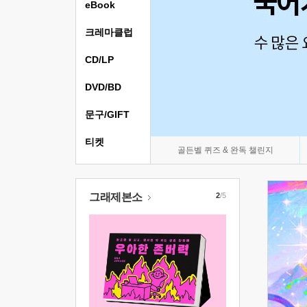
eBook
크레마클럽
CD/LP
DVD/BD
문구/GIFT
티켓
골든벨 퀴즈 & 완독 챌린지
그래제본소
2
/5