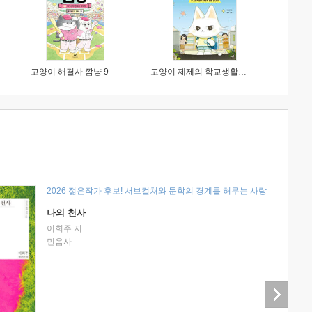
고양이 해결사 깜냥 9
고양이 제제의 학교생활 1 : 초등학생이 이렇게 힘들 줄이야
2026 젊은작가 후보! 서브컬처와 문학의 경계를 허무는 사랑
나의 천사
이희주 저
민음사