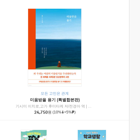
모든 고민은 관계
미움받을 용기 (특별합본판)
기시미 이치로,고가 후미타케 저/전경아 역
|
제이브리즈북스
|
인플루엔셜
24,750
원
(10%
+5%
)