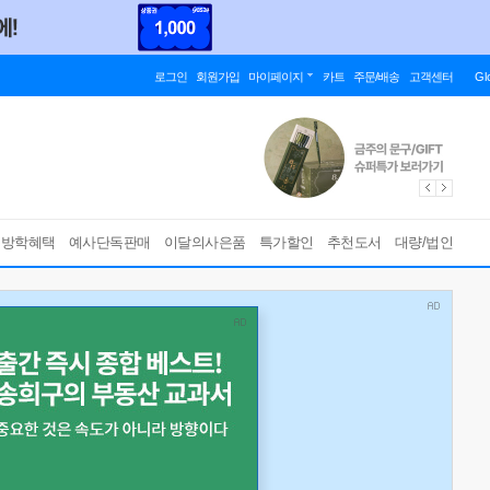
로그인
회원가입
마이페이지
카트
주문/배송
고객센터
Gl
름방학혜택
예사단독판매
이달의사은품
특가할인
추천도서
대량/법인