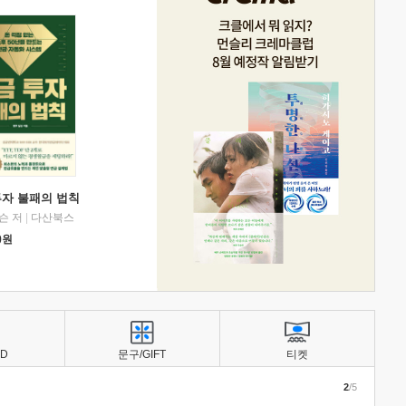
투자 불패의 법칙
슨 저
|
다산북스
0
원
BD
문구/GIFT
티켓
2
/5