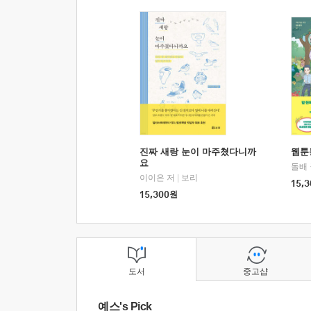
진짜 새랑 눈이 마주쳤다니까
웹툰
요
돌배
이이은 저
|
보리
15,3
15,300
원
도서
중고샵
예스's Pick