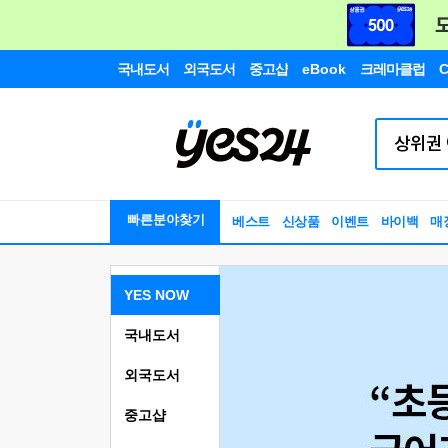
국내도서
외국도서
중고샵
eBook
크레마클럽
C
빠른분야찾기
베스트
신상품
이벤트
바이백
매
YES NOW
국내도서
외국도서
중고샵