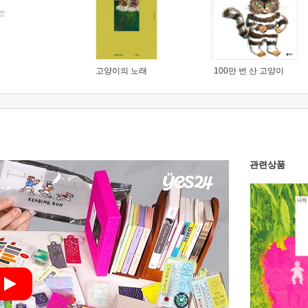
는
고양이의 노래
100만 번 산 고양이
관련상품