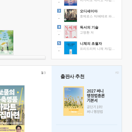
히가시노 게이고 저/김선영 역
오디세이아
호메로스 저/페테르 파울 루벤스 그림/박문재 역
독서의 기술
고명환 저
니체의 초월자
프리드리히 니체 저/김철 편역
1
/3
출판사 추천