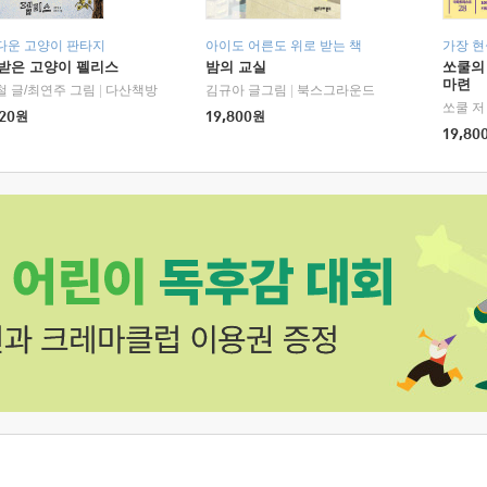
다운 고양이 판타지
아이도 어른도 위로 받는 책
가장 
받은 고양이 펠리스
밤의 교실
쏘쿨의
마련
철 글/최연주 그림
|
다산책방
김규아 글그림
|
북스그라운드
쏘쿨 저
20
원
19,800
원
19,80