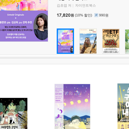
김초엽 저
자이언트북스
17,820
원
(10% 할인)
990원