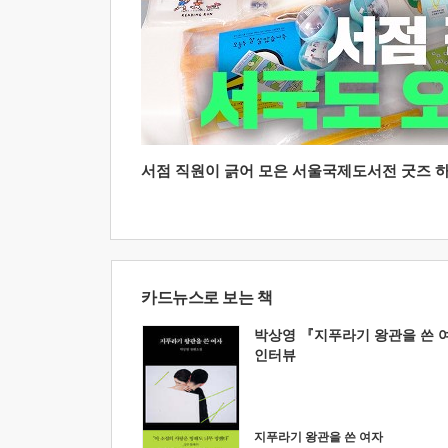
서점 직원이 긁어 모은 서울국제도서전 굿즈 하울
카드뉴스로 보는 책
박상영 『지푸라기 왕관을 쓴 
인터뷰
지푸라기 왕관을 쓴 여자