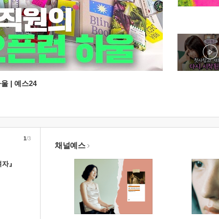
 | 예스24
1
/3
채널예스
여자』