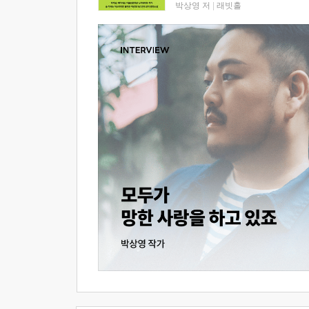
박상영 저
|
래빗홀