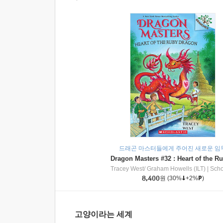
드래곤 마스터들에게 주어진 새로운 임
Tracey West/ Graham Howells (ILT)
|
Scholasti
8,400
원
(30%
+2%
)
고양이라는 세계