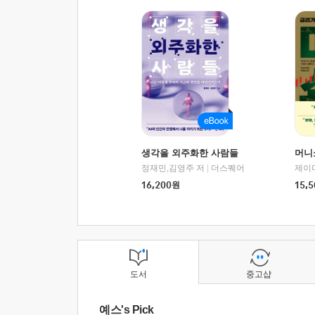
생각을 외주화한 사람들
머니
정재민,김영주 저
|
더스퀘어
16,200
원
15,5
도서
중고샵
예스's Pick