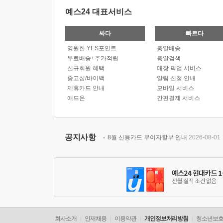
예스24 대표서비스
싸다
빠르다
영원한 YES포인트
총알배송
무료배송+추가적립
총알검색
신규회원 혜택
매장 픽업 서비스
중고샵/바이백
알림 신청 안내
제휴카드 안내
모바일 서비스
애드온
간편결제 서비스
공지사항
8월 신용카드 무이자할부 안내
2026-08-01
회사소개
인재채용
이용약관
개인정보처리방침
청소년보