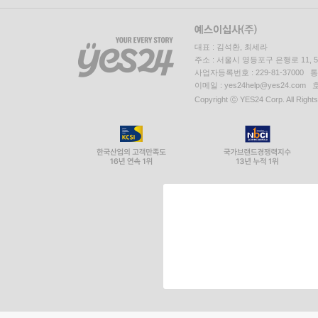
대표 : 김석환, 최세라
주소 : 서울시 영등포구 은행로 11,
사업자등록번호 : 229-81-37000 
이메일 : yes24help@yes24.c
Copyright ⓒ YES24 Corp. All Right