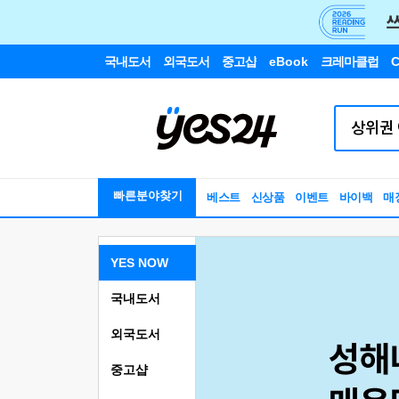
국내도서
외국도서
중고샵
eBook
크레마클럽
C
빠른분야찾기
베스트
신상품
이벤트
바이백
매
YES NOW
국내도서
외국도서
중고샵