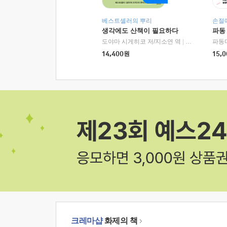
베스트셀러의 뿌리
손절
생각에도 산책이 필요하다
파동
도야마 시게히코 저/지소연 역
|
알에이치코리아(
파동
14,400
원
15,0
크레마샵
화제의 책