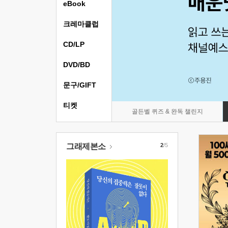
eBook
크레마클럽
CD/LP
DVD/BD
문구/GIFT
티켓
골든벨 퀴즈 & 완독 챌린지
그래제본소
2
/5