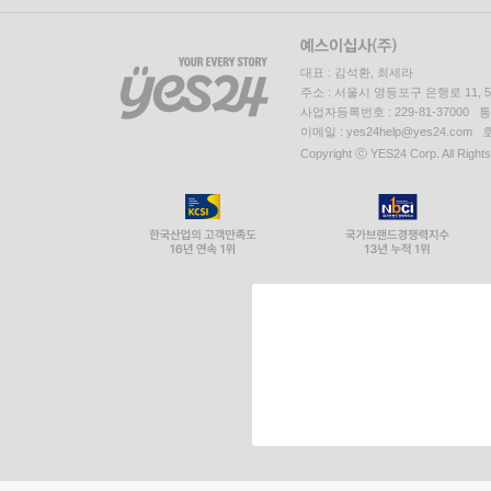
대표 : 김석환, 최세라
주소 : 서울시 영등포구 은행로 11,
사업자등록번호 : 229-81-37000 
이메일 : yes24help@yes24.c
Copyright ⓒ YES24 Corp. All Right