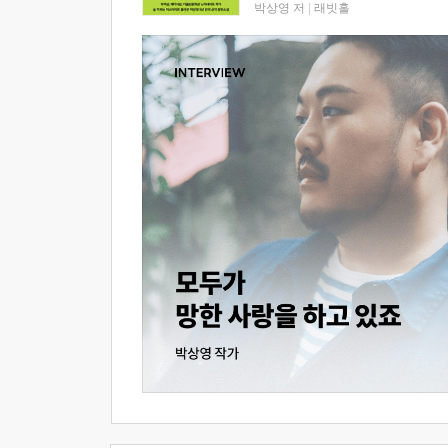
박상영 저
|
래빗홀