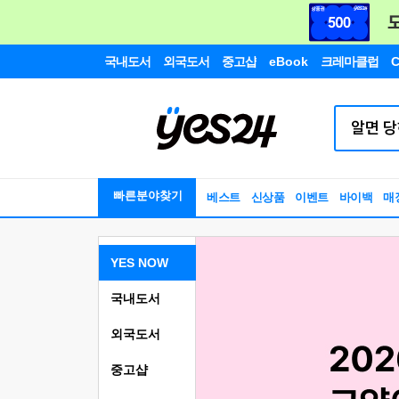
국내도서
외국도서
중고샵
eBook
크레마클럽
C
빠른분야찾기
베스트
신상품
이벤트
바이백
매
YES NOW
국내도서
외국도서
중고샵