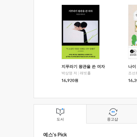
지푸라기 왕관을 쓴 여자
나이 
박상영 저
|
래빗홀
조선
16,920
원
16,2
도서
중고샵
예스's Pick