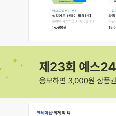
베스트셀러의 뿌리
손절
생각에도 산책이 필요하다
파동
도야마 시게히코 저/지소연 역
|
알에이치코리아(
파동
14,400
원
15,0
크레마샵
화제의 책