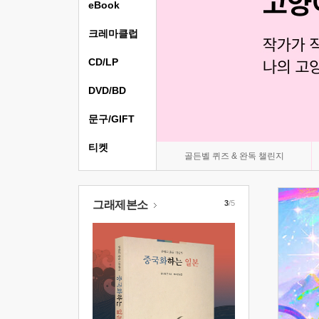
eBook
크레마클럽
CD/LP
DVD/BD
문구/GIFT
티켓
골든벨 퀴즈 & 완독 챌린지
그래제본소
3
/5