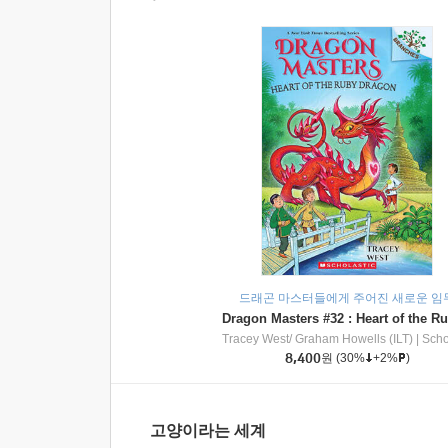
드래곤 마스터들에게 주어진 새로운 임
Tracey West/ Graham Howells (ILT)
|
Scholasti
8,400
원
(30%
+2%
)
고양이라는 세계