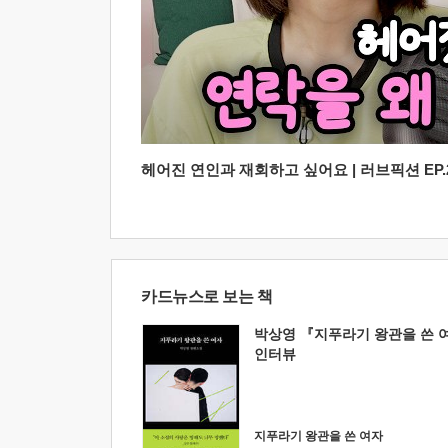
헤어진 연인과 재회하고 싶어요 | 러브픽션 EP.2
카드뉴스로 보는 책
박상영 『지푸라기 왕관을 쓴 
인터뷰
지푸라기 왕관을 쓴 여자