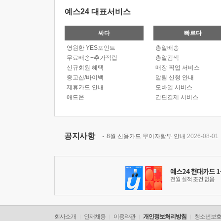
예스24 대표서비스
싸다
빠르다
영원한 YES포인트
총알배송
무료배송+추가적립
총알검색
신규회원 혜택
매장 픽업 서비스
중고샵/바이백
알림 신청 안내
제휴카드 안내
모바일 서비스
애드온
간편결제 서비스
공지사항
8월 신용카드 무이자할부 안내
2026-08-01
회사소개
인재채용
이용약관
개인정보처리방침
청소년보