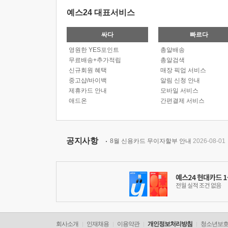
예스24 대표서비스
싸다
빠르다
영원한 YES포인트
총알배송
무료배송+추가적립
총알검색
신규회원 혜택
매장 픽업 서비스
중고샵/바이백
알림 신청 안내
제휴카드 안내
모바일 서비스
애드온
간편결제 서비스
공지사항
8월 신용카드 무이자할부 안내
2026-08-01
회사소개
인재채용
이용약관
개인정보처리방침
청소년보