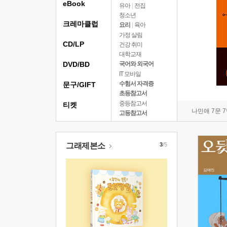
eBook
유아
|
전집
청소년
크레마클럽
요리
|
육아
가정 살림
CD/LP
건강 취미
대학교재
DVD/BD
국어와 외국어
IT 모바일
수험서 자격증
문구/GIFT
초등참고서
중등참고서
티켓
나민애 7문 
고등참고서
그래제본소
3
/5