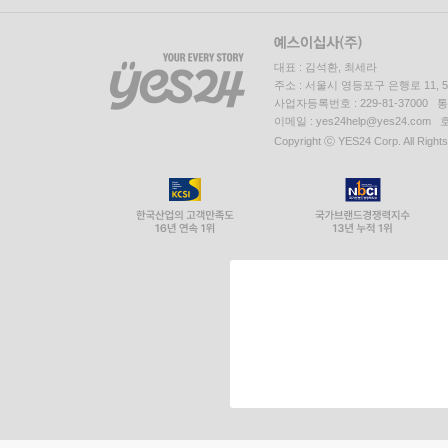
대표 : 김석환, 최세라
주소 : 서울시 영등포구 은행로 11,
사업자등록번호 : 229-81-37000 
이메일 : yes24help@yes24.c
Copyright ⓒ YES24 Corp. All Right