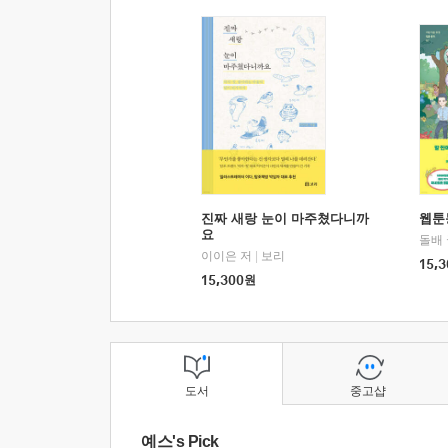
진짜 새랑 눈이 마주쳤다니까
웹툰
요
돌배
이이은 저
|
보리
15,3
15,300
원
도서
중고샵
예스's Pick