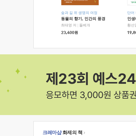
숲과 길 위 생명의 여정
단어
동물의 향기, 인간의 풍경
인생
최태영 저
|
돌베개
황선
23,400
원
19,8
크레마샵
화제의 책