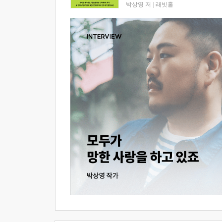
박상영 저
|
래빗홀