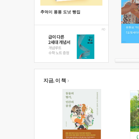
추억이 퐁퐁 도넛 빵집
지금, 이 책