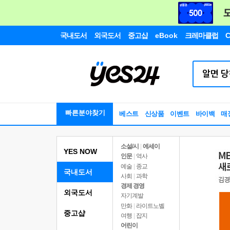
국내도서
외국도서
중고샵
eBook
크레마클럽
C
빠른분야찾기
베스트
신상품
이벤트
바이백
매
소설/시
|
에세이
YES NOW
인문
|
역사
예술
|
종교
국내도서
사회
|
과학
경제 경영
외국도서
자기계발
만화
|
라이트노벨
중고샵
여행
|
잡지
어린이