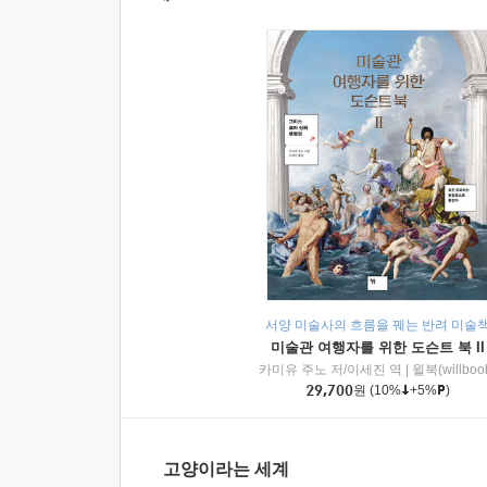
서양 미술사의 흐름을 꿰는 반려 미술
미술관 여행자를 위한 도슨트 북 II
카미유 주노 저/이세진 역
|
윌북(willboo
29,700
원
(10%
+5%
)
고양이라는 세계