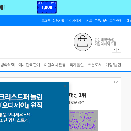
로그인
회원가입
마이페이지
카트
주문/배송
고객센터
Gl
름방학혜택
예사단독판매
이달의사은품
특가할인
추천도서
대량/법인