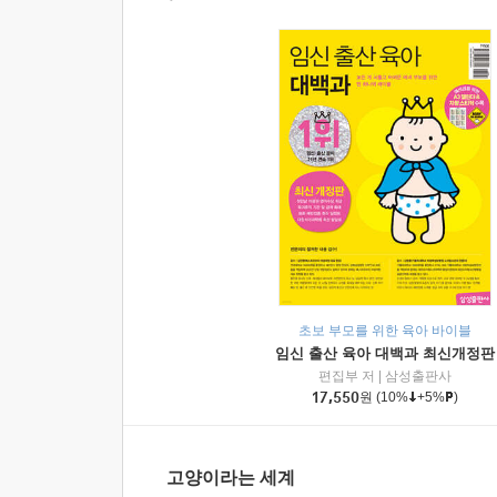
초보 부모를 위한 육아 바이블
임신 출산 육아 대백과 최신개정판
편집부 저
|
삼성출판사
17,550
원
(10%
+5%
)
고양이라는 세계