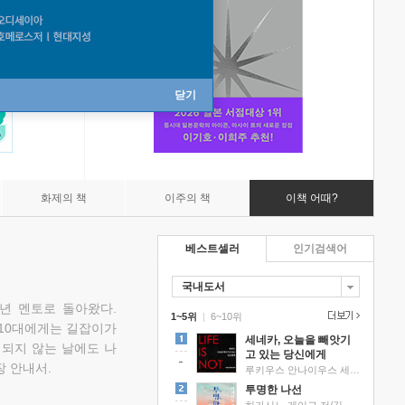
닫기
화제의 책
이주의 책
이책 어때?
베스트셀러
인기검색어
국내도서
소년 멘토로 돌아왔다.
1~5위
|
6~10위
 10대에게는 길잡이가
세네카, 오늘을 빼앗기
 되지 않는 날에도 나
고 있는 당신에게
 안내서.
루키우스 안나이우스 세네카 저/하와이 대저택 편역
투명한 나선