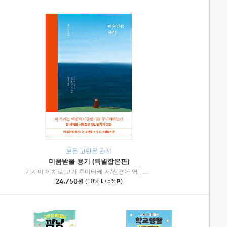
모든 고민은 관계
미움받을 용기 (특별합본판)
기시미 이치로,고가 후미타케 저/전경아 역
|
제이브리즈북스
|
인플루엔셜
24,750
원
(10%
+5%
)