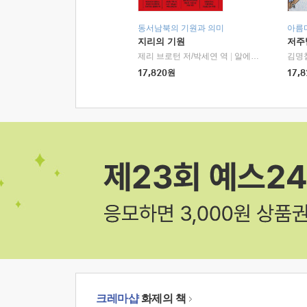
동서남북의 기원과 의미
아름
지리의 기원
저주
제리 브로턴 저/박세연 역
|
알에이치코리아(RHK)
김명
17,820
원
17,8
크레마샵
화제의 책