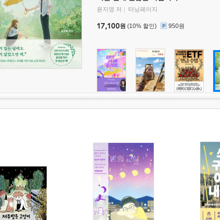
윤지영 저
터닝페이지
17,100
원
(10% 할인)
950원