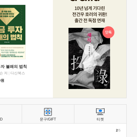
투자 불패의 법칙
슨 저
|
다산북스
0
원
BD
문구/GIFT
티켓
2
/5