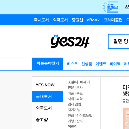
국내도서
외국도서
중고샵
eBook
크레마클럽
C
빠른분야찾기
베스트
신상품
이벤트
바이백
매
소설/시
|
에세이
YES NOW
인문
|
역사
예술
|
종교
국내도서
사회
|
과학
경제 경영
외국도서
자기계발
만화
|
라이트노벨
중고샵
여행
|
잡지
어린이