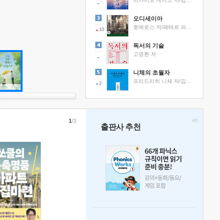
히가시노 게이고 저/김선영 역
오디세이아
호메로스 저/페테르 파울 루벤스 그림/박문재 역
10
독서의 기술
고명환 저
니체의 초월자
프리드리히 니체 저/김철 편역
2
1
/3
출판사 추천