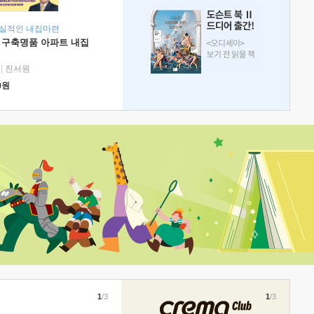
현실적인 내집마련
 구축명품 아파트 내집
|
진서원
0
원
1
/3
1
/3