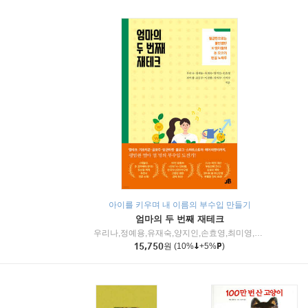
아이를 키우며 내 이름의 부수입 만들기
엄마의 두 번째 재테크
우리나,정예용,유재숙,양지인,손효영,최미영,조민주,이진현,차미숙,서미숙 저
15,750
원
(10%
+5%
)