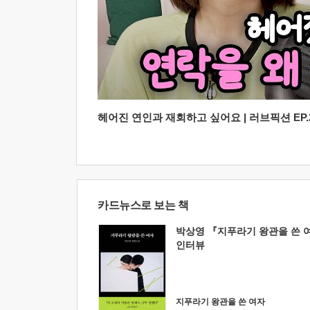
헤어진 연인과 재회하고 싶어요 | 러브픽션 EP.2
카드뉴스로 보는 책
박상영 『지푸라기 왕관을 쓴 
인터뷰
지푸라기 왕관을 쓴 여자