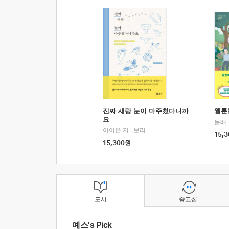
진짜 새랑 눈이 마주쳤다니까
웹툰
요
돌배
이이은 저
|
보리
15,3
15,300
원
도서
중고샵
예스's Pick