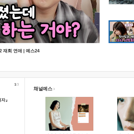
 재회 연애 | 예스24
1
/3
채널예스
여자』