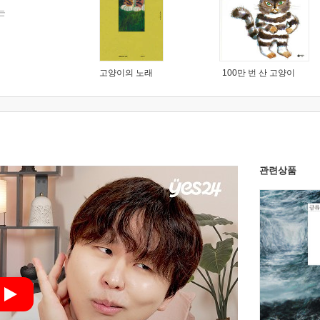
는
고양이의 노래
100만 번 산 고양이
관련상품