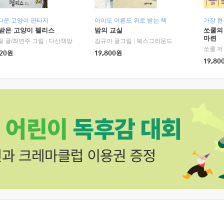
다운 고양이 판타지
아이도 어른도 위로 받는 책
가장 
받은 고양이 펠리스
밤의 교실
쏘쿨의
마련
철 글/최연주 그림
|
다산책방
김규아 글그림
|
북스그라운드
쏘쿨 저
20
원
19,800
원
19,80