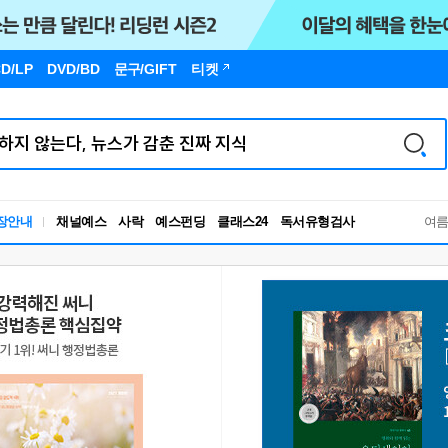
D/LP
DVD/BD
문구
/GIFT
티켓
독서유형검사
장안내
채널예스
사락
예스펀딩
클래스24
RBTI Lab
여
독서유형검사