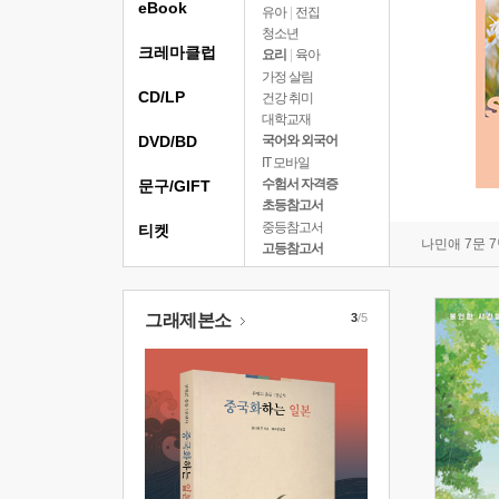
eBook
유아
|
전집
청소년
크레마클럽
요리
|
육아
가정 살림
CD/LP
건강 취미
대학교재
DVD/BD
국어와 외국어
IT 모바일
수험서 자격증
문구/GIFT
초등참고서
중등참고서
티켓
나민애 7문 
고등참고서
그래제본소
3
/5