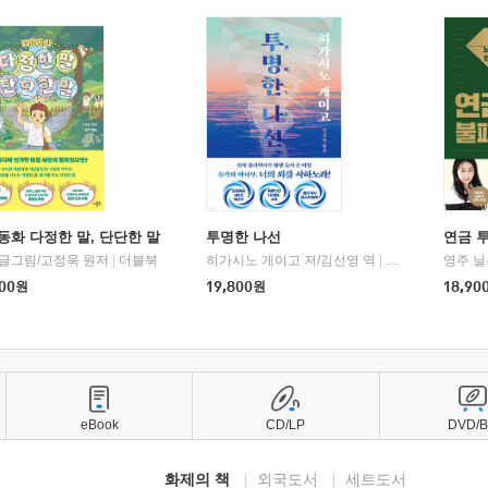
동화 다정한 말, 단단한 말
투명한 나선
연금 
 글그림/고정욱 원저
|
더블북
히가시노 게이고 저/김선영 역
|
북다
영주 닐
00
원
19,800
원
18,90
eBook
CD/LP
DVD/
화제의 책
외국도서
세트도서