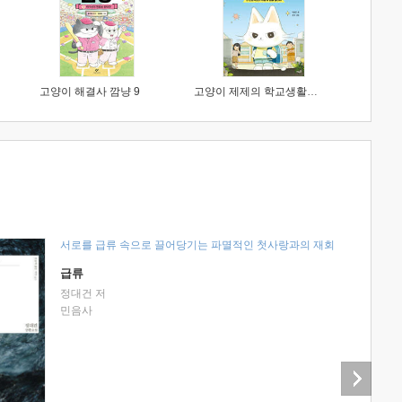
고양이 해결사 깜냥 9
고양이 제제의 학교생활 1 : 초등학생이 이렇게 힘들 줄이야
서로를 급류 속으로 끌어당기는 파멸적인 첫사랑과의 재회
급류
정대건 저
민음사