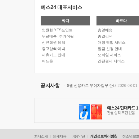
예스24 대표서비스
싸다
빠르다
영원한 YES포인트
총알배송
무료배송+추가적립
총알검색
신규회원 혜택
매장 픽업 서비스
중고샵/바이백
알림 신청 안내
제휴카드 안내
모바일 서비스
애드온
간편결제 서비스
공지사항
8월 신용카드 무이자할부 안내
2026-08-01
회사소개
인재채용
이용약관
개인정보처리방침
청소년보