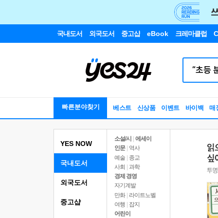
국내도서
외국도서
중고샵
eBook
크레마클럽
C
빠른분야찾기
베스트
신상품
이벤트
바이백
매
소설/시
|
에세이
YES NOW
인문
|
역사
예술
|
종교
국내도서
사회
|
과학
경제 경영
외국도서
자기계발
만화
|
라이트노벨
중고샵
여행
|
잡지
어린이