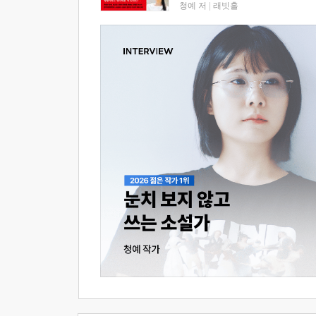
청예 저
|
래빗홀