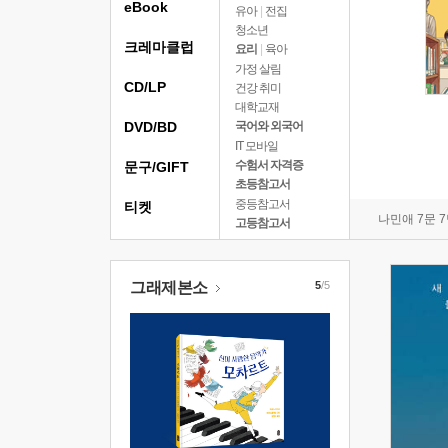
eBook
유아
|
전집
청소년
크레마클럽
요리
|
육아
가정 살림
CD/LP
건강 취미
대학교재
DVD/BD
국어와 외국어
IT 모바일
수험서 자격증
문구/GIFT
초등참고서
중등참고서
티켓
나민애 7문 
고등참고서
그래제본소
5
/5