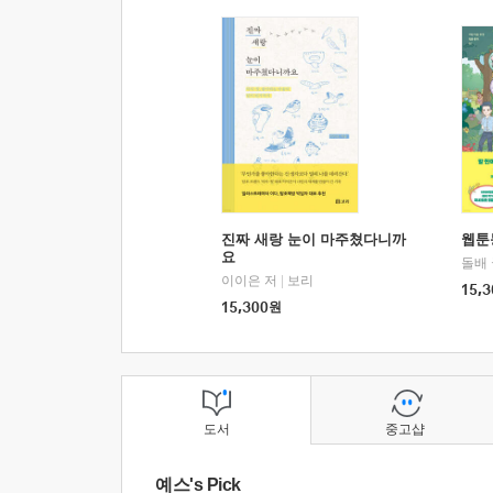
진짜 새랑 눈이 마주쳤다니까
웹툰
요
돌배
이이은 저
|
보리
15,3
15,300
원
도서
중고샵
예스's Pick