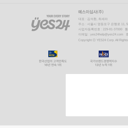
대표 : 김석환, 최세라
주소 : 서울시 영등포구 은행로 11,
사업자등록번호 : 229-81-37000 
이메일 : yes24help@yes24.c
Copyright ⓒ YES24 Corp. All Right