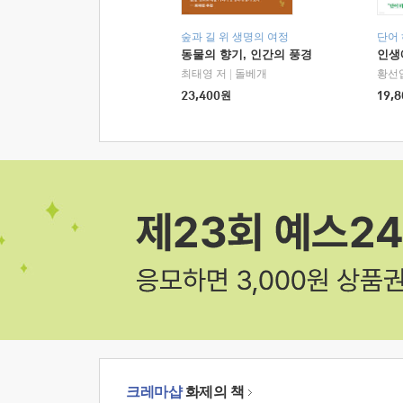
숲과 길 위 생명의 여정
단어
동물의 향기, 인간의 풍경
인생
최태영 저
|
돌베개
황선
23,400
원
19,8
크레마샵
화제의 책