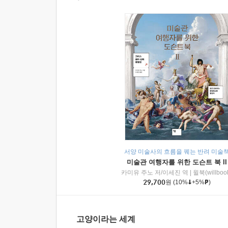
서양 미술사의 흐름을 꿰는 반려 미술
미술관 여행자를 위한 도슨트 북 II
카미유 주노 저/이세진 역
|
윌북(willboo
29,700
원
(10%
+5%
)
고양이라는 세계