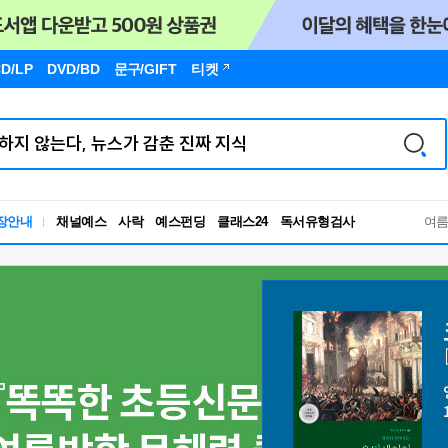
D/LP
DVD/BD
문구
/GIFT
티켓
독서유형검사
장안내
채널예스
사락
예스펀딩
클래스24
RBTI Lab
여
독서유형검사