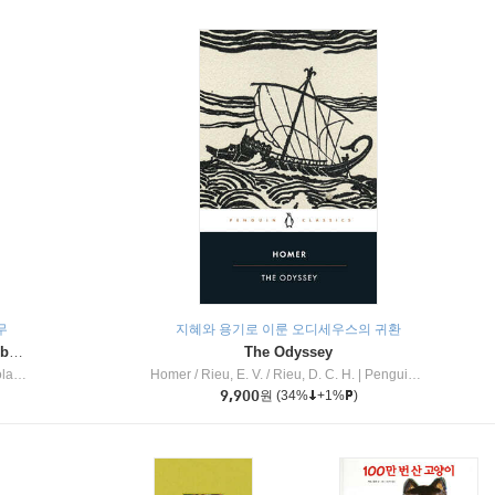
무
지혜와 용기로 이룬 오디세우스의 귀환
Dragon Masters #32 : Heart of the Ruby Dragon (A Branches Book)
The Odyssey
c Inc
Homer / Rieu, E. V. / Rieu, D. C. H.
|
Penguin Group
9,900
원
(34%
+1%
)