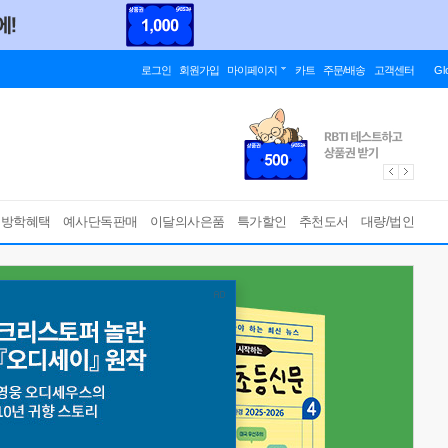
로그인
회원가입
마이페이지
카트
주문/배송
고객센터
Gl
름방학혜택
예사단독판매
이달의사은품
특가할인
추천도서
대량/법인