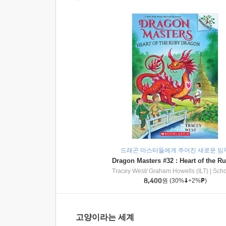
드래곤 마스터들에게 주어진 새로운 임
Tracey West/ Graham Howells (ILT)
|
Scholasti
8,400
원
(30%
+2%
)
고양이라는 세계