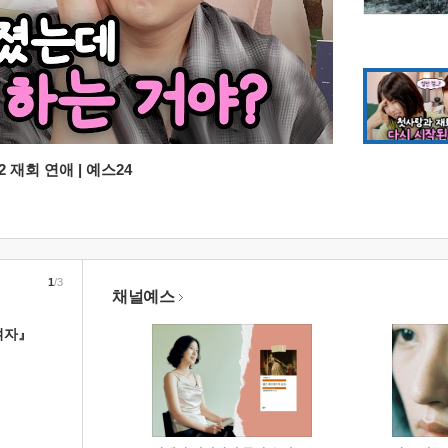
 재회 연애 | 예스24
1
/3
채널예스
여자』