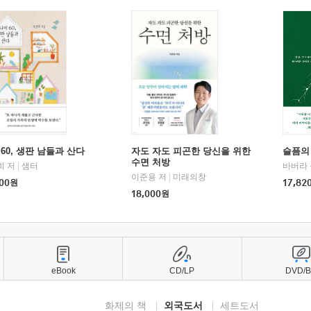
60, 생판 남들과 산다
자도 자도 피곤한 당신을 위한
슬픔의
수면 처방
희 저
|
샘터
바버라 
이준용 저
|
미래의창
00
원
17,82
18,000
원
eBook
CD/LP
DVD/
화제의 책
외국도서
세트도서