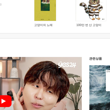
는
고양이의 노래
100만 번 산 고양이
관련상품