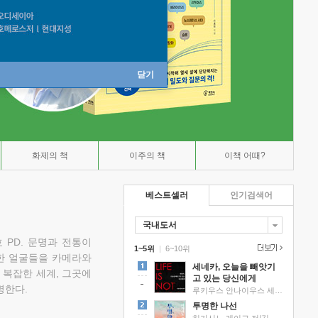
닫기
화제의 책
이주의 책
이책 어때?
베스트셀러
인기검색어
국내도서
 PD. 문명과 전통이
1~5위
|
6~10위
한 얼굴들을 카메라와
세네카, 오늘을 빼앗기
 복잡한 세계, 그곳에
고 있는 당신에게
명한다.
루키우스 안나이우스 세네카 저/하와이 대저택 편역
투명한 나선