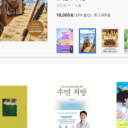
장준호 저
시월
18,000
원
(10% 할인)
1,000원