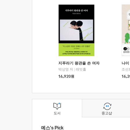
지푸라기 왕관을 쓴 여자
나이 
박상영 저
|
래빗홀
조선
16,920
원
16,2
도서
중고샵
예스's Pick