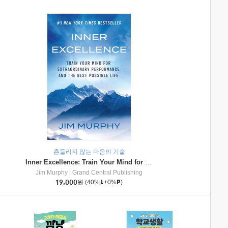
흔들리지 않는 마음의 기술
Inner Excellence: Train Your Mind for Extraordinary Performance and the Best Possible Life
Jim Murphy
|
Grand Central Publishing
19,000
원
(40%
+0%
)