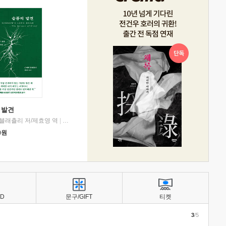
 발견
블래츨리 저/제효영 역
|
디플롯
0
원
BD
문구/GIFT
티켓
3
/5