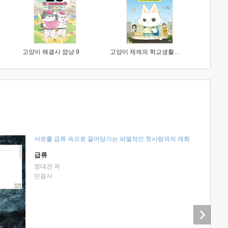
고양이 해결사 깜냥 9
고양이 제제의 학교생활 1 : 초등학생이 이렇게 힘들 줄이야
서로를 급류 속으로 끌어당기는 파멸적인 첫사랑과의 재회
급류
정대건 저
민음사