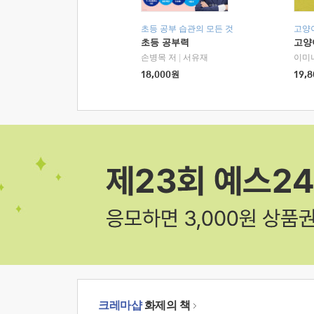
초등 공부 습관의 모든 것
고양
초등 공부력
고양
손병목 저
|
서유재
이미
18,000
원
19,8
크레마샵
화제의 책