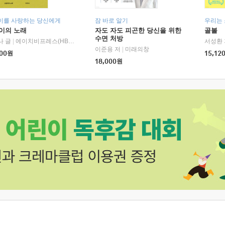
이를 사랑하는 당신에게
잠 바로 알기
우리는
이의 노래
자도 자도 피곤한 당신을 위한
골볼
수면 처방
나 글
|
에이치비프레스(HBPRESS)
서성환 
이준용 저
|
미래의창
00
원
15,12
18,000
원