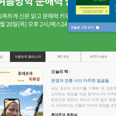
오늘은 그만 보기
7답
여름방학 클래스24
MD 추천
HOT! 이벤트
오늘의 책
문명과 전통 사이 마주한 얼굴들
세상 곳곳의 이야기를 기록해 온 장준호
교차하는 현장을 직접 찾아다니며 마주
문장으로 전한다. 우리가 미처 알지 못한
서 사라져가는 이들의 마지막 표정을 조
휴대폰과 독화살