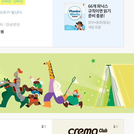
 소리가 빛난다
저
|
안녕로빈
0
원
2
/3
1
/3