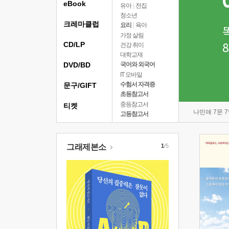
eBook
유아
|
전집
청소년
크레마클럽
요리
|
육아
가정 살림
CD/LP
건강 취미
대학교재
DVD/BD
국어와 외국어
IT 모바일
수험서 자격증
문구/GIFT
초등참고서
중등참고서
티켓
나민애 7문 
고등참고서
그래제본소
1
/5