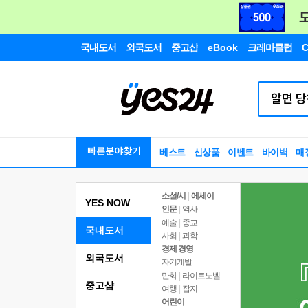
국내도서
외국도서
중고샵
eBook
크레마클럽
C
빠른분야찾기
베스트
신상품
이벤트
바이백
매
소설/시
|
에세이
YES NOW
인문
|
역사
예술
|
종교
국내도서
사회
|
과학
경제 경영
외국도서
자기계발
만화
|
라이트노벨
중고샵
여행
|
잡지
어린이