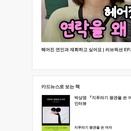
헤어진 연인과 재회하고 싶어요 | 러브픽션 EP.2
카드뉴스로 보는 책
박상영 『지푸라기 왕관을 쓴 
인터뷰
지푸라기 왕관을 쓴 여자