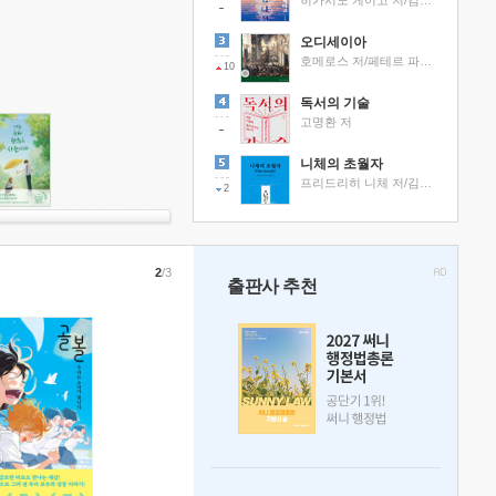
히가시노 게이고 저/김선영 역
오디세이아
호메로스 저/페테르 파울 루벤스 그림/박문재 역
10
독서의 기술
고명환 저
니체의 초월자
프리드리히 니체 저/김철 편역
2
2
/3
출판사 추천