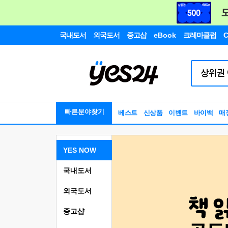
국내도서
외국도서
중고샵
eBook
크레마클럽
C
빠른분야찾기
베스트
신상품
이벤트
바이백
매
YES NOW
국내도서
외국도서
중고샵