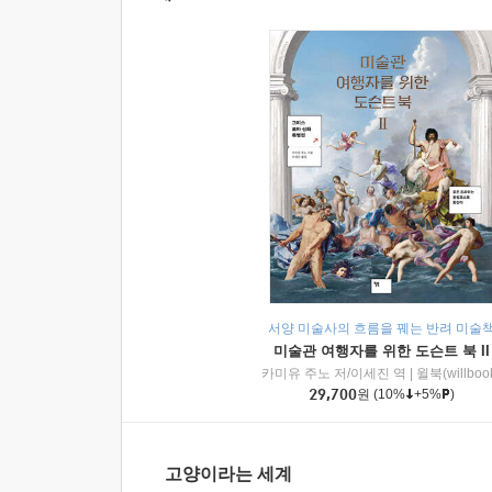
서양 미술사의 흐름을 꿰는 반려 미술
미술관 여행자를 위한 도슨트 북 II
카미유 주노 저/이세진 역
|
윌북(willboo
29,700
원
(10%
+5%
)
고양이라는 세계