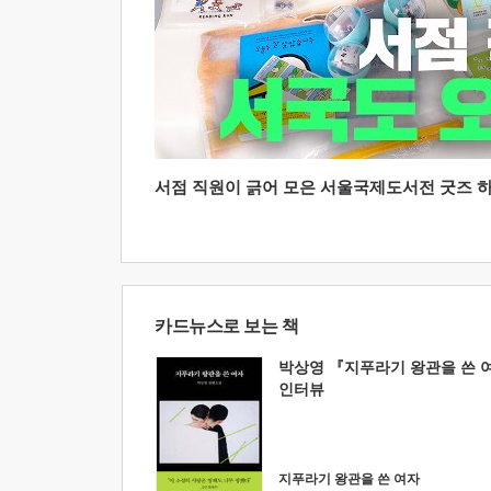
서점 직원이 긁어 모은 서울국제도서전 굿즈 하울
카드뉴스로 보는 책
박상영 『지푸라기 왕관을 쓴 
인터뷰
지푸라기 왕관을 쓴 여자