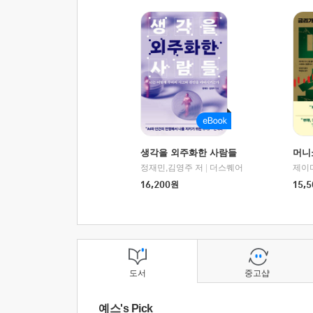
생각을 외주화한 사람들
머니
정재민,김영주 저
|
더스퀘어
16,200
원
15,5
도서
중고샵
예스's Pick