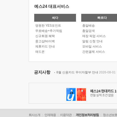
예스24 대표서비스
싸다
빠르다
영원한 YES포인트
총알배송
무료배송+추가적립
총알검색
신규회원 혜택
매장 픽업 서비스
중고샵/바이백
알림 신청 안내
제휴카드 안내
모바일 서비스
애드온
간편결제 서비스
공지사항
8월 신용카드 무이자할부 안내
2026-08-01
회사소개
인재채용
이용약관
개인정보처리방침
청소년보