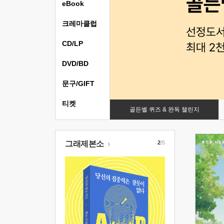
eBook
크레마클럽
CD/LP
DVD/BD
문구/GIFT
티켓
골든벨 퀴즈 & 완독 챌린지
그래제본소
2
/5