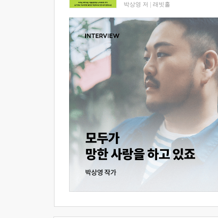
박상영 저
|
래빗홀