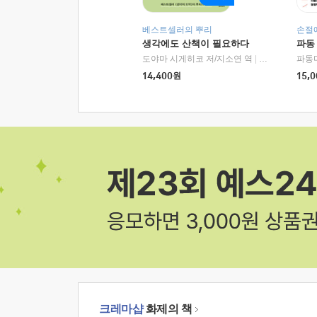
베스트셀러의 뿌리
손절
생각에도 산책이 필요하다
파동
도야마 시게히코 저/지소연 역
|
알에이치코리아(
파동
14,400
원
15,0
크레마샵
화제의 책