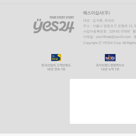
대표 : 김석환, 최세라
주소 : 서울시 영등포구 은행로 11,
사업자등록번호 : 229-81-37000 
이메일 : yes24help@yes24.c
Copyright ⓒ YES24 Corp. All Right