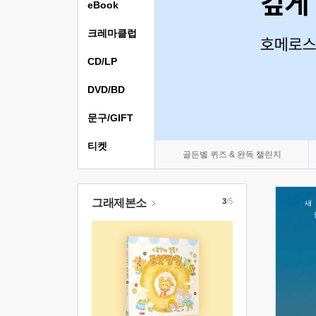
eBook
크레마클럽
CD/LP
DVD/BD
문구/GIFT
티켓
골든벨 퀴즈 & 완독 챌린지
그래제본소
3
/5