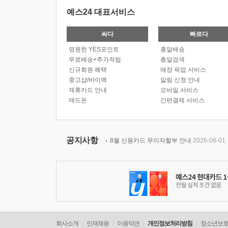
예스24 대표서비스
싸다
빠르다
영원한 YES포인트
총알배송
무료배송+추가적립
총알검색
신규회원 혜택
매장 픽업 서비스
중고샵/바이백
알림 신청 안내
제휴카드 안내
모바일 서비스
애드온
간편결제 서비스
공지사항
8월 신용카드 무이자할부 안내
2026-08-01
회사소개
인재채용
이용약관
개인정보처리방침
청소년보