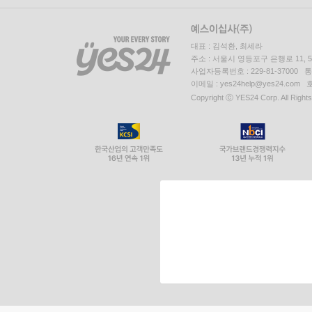
대표 : 김석환, 최세라
주소 : 서울시 영등포구 은행로 11,
사업자등록번호 : 229-81-37000 
이메일 : yes24help@yes24.c
Copyright ⓒ YES24 Corp. All Right