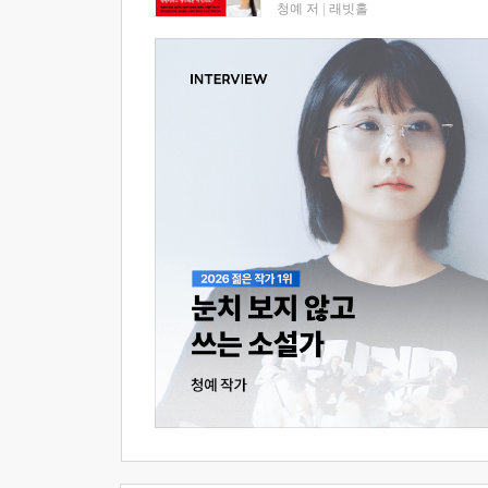
청예 저
|
래빗홀