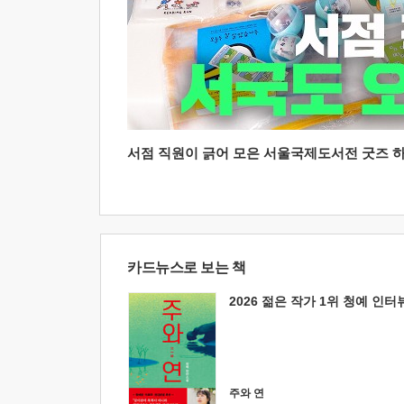
서점 직원이 긁어 모은 서울국제도서전 굿즈 하울
카드뉴스로 보는 책
2026 젊은 작가 1위 청예 인터
주와 연