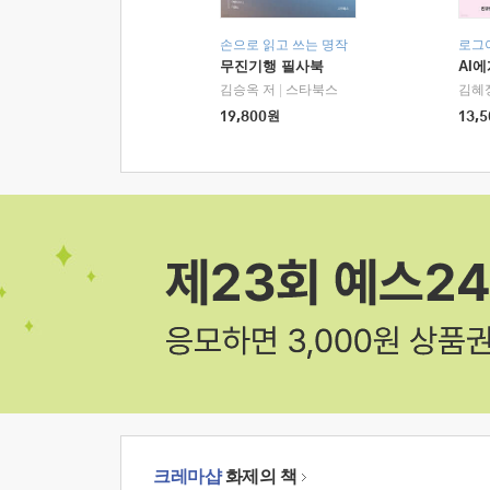
손으로 읽고 쓰는 명작
로그
무진기행 필사북
AI
김승옥 저
|
스타북스
김혜
19,800
원
13,5
크레마샵
화제의 책