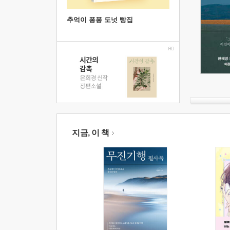
추억이 퐁퐁 도넛 빵집
지금, 이 책