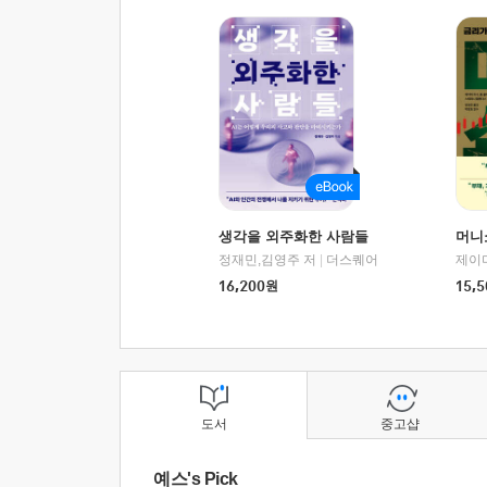
생각을 외주화한 사람들
머니
정재민,김영주 저
|
더스퀘어
16,200
원
15,5
도서
중고샵
예스's Pick