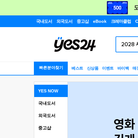
국내도서
외국도서
중고샵
eBook
크레마클럽
C
빠른분야찾기
베스트
신상품
이벤트
바이백
매
YES NOW
국내도서
외국도서
중고샵