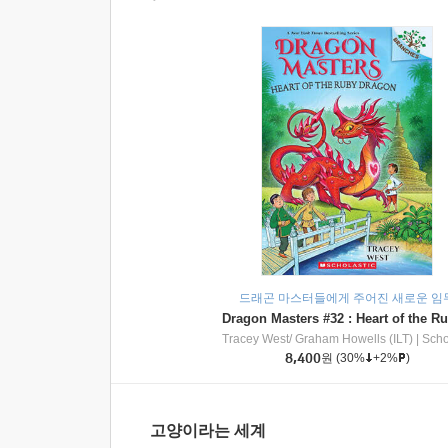
드래곤 마스터들에게 주어진 새로운 임
Tracey West/ Graham Howells (ILT)
|
Scholasti
8,400
원
(30%
+2%
)
고양이라는 세계