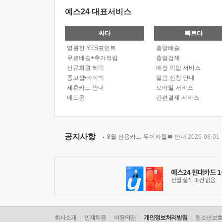
예스24 대표서비스
싸다
빠르다
영원한 YES포인트
총알배송
무료배송+추가적립
총알검색
신규회원 혜택
매장 픽업 서비스
중고샵/바이백
알림 신청 안내
제휴카드 안내
모바일 서비스
애드온
간편결제 서비스
공지사항
8월 신용카드 무이자할부 안내
2026-08-01
회사소개
인재채용
이용약관
개인정보처리방침
청소년보