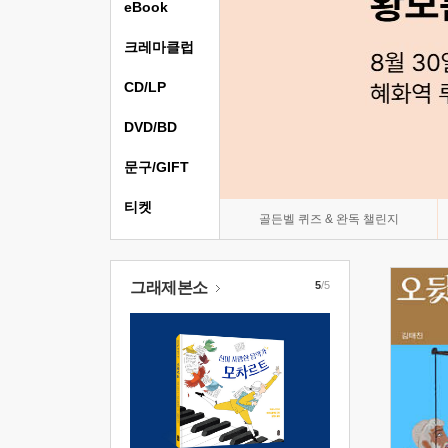
eBook
크레마클럽
CD/LP
DVD/BD
문구/GIFT
티켓
골든벨 퀴즈 & 완독 챌린지
그래제본소
5
/5