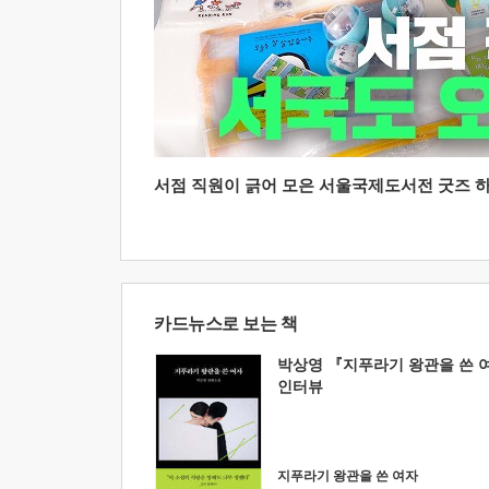
서점 직원이 긁어 모은 서울국제도서전 굿즈 하울
카드뉴스로 보는 책
박상영 『지푸라기 왕관을 쓴 
인터뷰
지푸라기 왕관을 쓴 여자