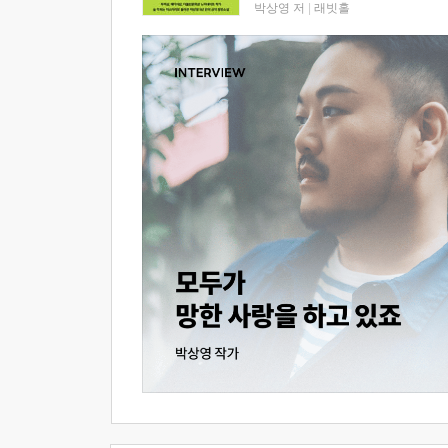
박상영 저
|
래빗홀