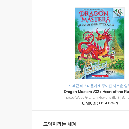
드래곤 마스터들에게 주어진 새로운 임
Tracey West/ Graham Howells (ILT)
|
Scholasti
8,400
원
(30%
+2%
)
고양이라는 세계