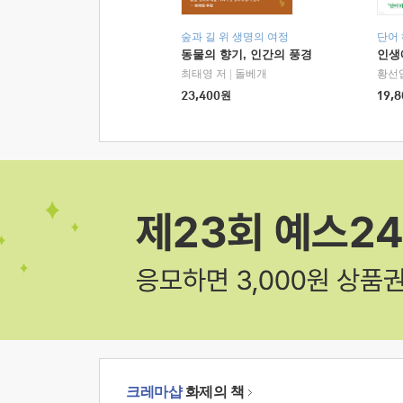
숲과 길 위 생명의 여정
단어
동물의 향기, 인간의 풍경
인생
최태영 저
|
돌베개
황선
23,400
원
19,8
크레마샵
화제의 책