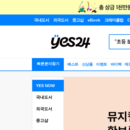
국내도서
외국도서
중고샵
eBook
크레마클럽
C
빠른분야찾기
베스트
신상품
이벤트
바이백
매
YES NOW
국내도서
외국도서
중고샵