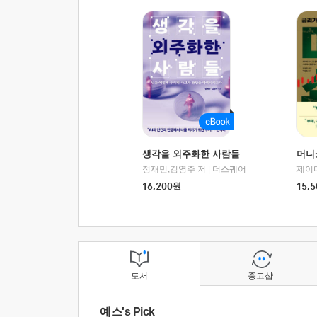
생각을 외주화한 사람들
머니
정재민,김영주 저
|
더스퀘어
16,200
원
15,5
도서
중고샵
예스's Pick