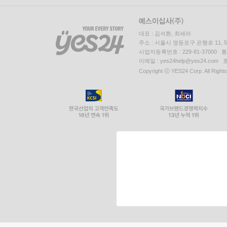
대표 : 김석환, 최세라
주소 : 서울시 영등포구 은행로 11,
사업자등록번호 : 229-81-37000 
이메일 : yes24help@yes24.c
Copyright ⓒ YES24 Corp. All Right