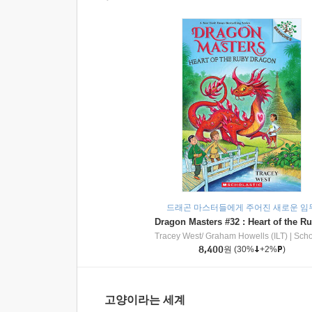
드래곤 마스터들에게 주어진 새로운 임
Tracey West/ Graham Howells (ILT)
|
Scholasti
8,400
원
(30%
+2%
)
고양이라는 세계