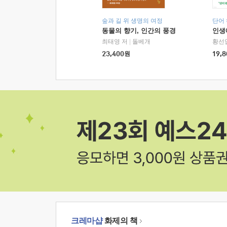
숲과 길 위 생명의 여정
단어
동물의 향기, 인간의 풍경
인생
최태영 저
|
돌베개
황선
23,400
원
19,8
크레마샵
화제의 책