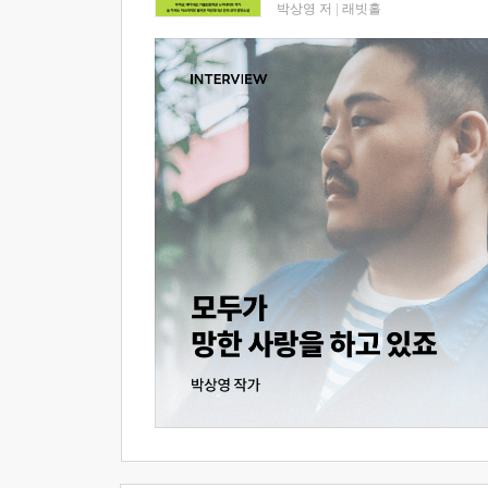
박상영 저
|
래빗홀