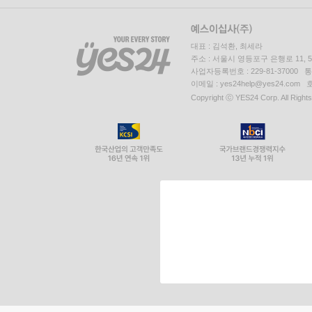
대표 : 김석환, 최세라
주소 : 서울시 영등포구 은행로 11,
사업자등록번호 : 229-81-37000 
이메일 : yes24help@yes24.c
Copyright ⓒ YES24 Corp. All Right