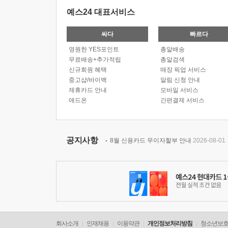
예스24 대표서비스
싸다
빠르다
영원한 YES포인트
총알배송
무료배송+추가적립
총알검색
신규회원 혜택
매장 픽업 서비스
중고샵/바이백
알림 신청 안내
제휴카드 안내
모바일 서비스
애드온
간편결제 서비스
공지사항
8월 신용카드 무이자할부 안내
2026-08-01
회사소개
인재채용
이용약관
개인정보처리방침
청소년보