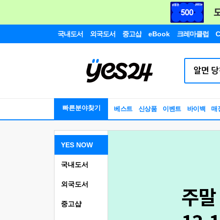
국내도서
외국도서
중고샵
eBook
크레마클럽
C
빠른분야찾기
베스트
신상품
이벤트
바이백
매
YES NOW
국내도서
외국도서
중고샵