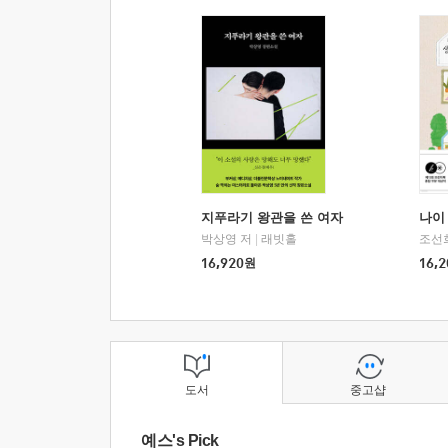
지푸라기 왕관을 쓴 여자
나이 
박상영 저
|
래빗홀
조선
16,920
원
16,2
도서
중고샵
예스's Pick