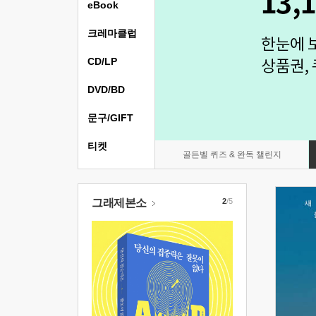
eBook
크레마클럽
CD/LP
DVD/BD
문구/GIFT
티켓
골든벨 퀴즈 & 완독 챌린지
그래제본소
2
/5