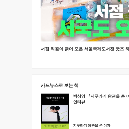
서점 직원이 긁어 모은 서울국제도서전 굿즈 하울
카드뉴스로 보는 책
박상영 『지푸라기 왕관을 쓴 
인터뷰
지푸라기 왕관을 쓴 여자