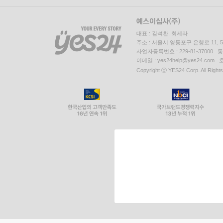
대표 : 김석환, 최세라
주소 : 서울시 영등포구 은행로 11,
사업자등록번호 : 229-81-37000 
이메일 : yes24help@yes24.c
Copyright ⓒ YES24 Corp. All Right