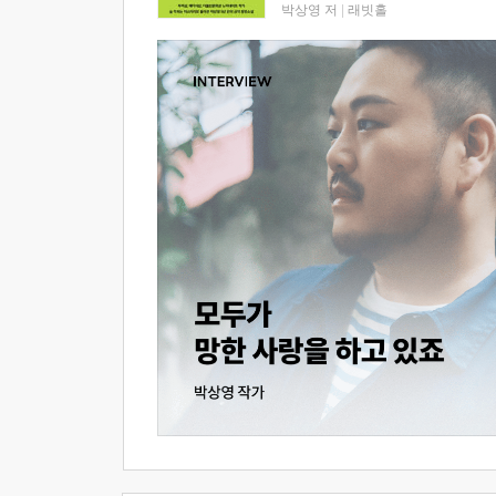
박상영 저
|
래빗홀