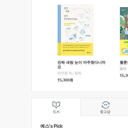
진짜 새랑 눈이 마주쳤다니까
웹툰
요
돌배
이이은 저
|
보리
15,3
15,300
원
도서
중고샵
예스's Pick