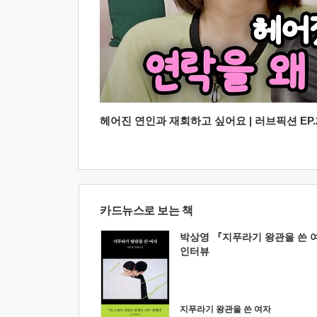
헤어진 연인과 재회하고 싶어요 | 러브픽션 EP.2
카드뉴스로 보는 책
박상영 『지푸라기 왕관을 쓴 
인터뷰
지푸라기 왕관을 쓴 여자