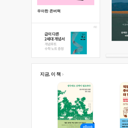
우아한 존버력
지금, 이 책