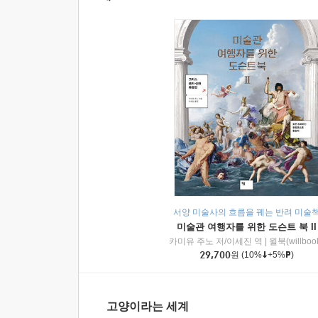
서양 미술사의 흐름을 꿰는 반려 미술
미술관 여행자를 위한 도슨트 북 II
카미유 주노 저/이세진 역
|
윌북(willboo
29,700
원
(10%
+5%
)
고양이라는 세계