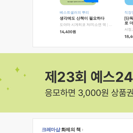
베스트셀러의 뿌리
직장
생각에도 산책이 필요하다
[단
로 
도야마 시게히코 저/지소연 역
|
알에이치코리아(
14,400
원
18,4
크레마샵
화제의 책