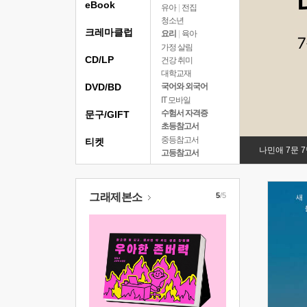
eBook
유아
|
전집
청소년
크레마클럽
요리
|
육아
가정 살림
CD/LP
건강 취미
대학교재
DVD/BD
국어와 외국어
IT 모바일
수험서 자격증
문구/GIFT
초등참고서
중등참고서
티켓
나민애 7문 
고등참고서
그래제본소
5
/5