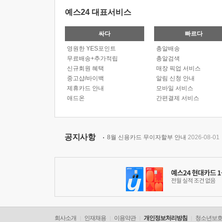
예스24 대표서비스
싸다
빠르다
영원한 YES포인트
총알배송
무료배송+추가적립
총알검색
신규회원 혜택
매장 픽업 서비스
중고샵/바이백
알림 신청 안내
제휴카드 안내
모바일 서비스
애드온
간편결제 서비스
공지사항
8월 신용카드 무이자할부 안내
2026-08-01
회사소개
인재채용
이용약관
개인정보처리방침
청소년보