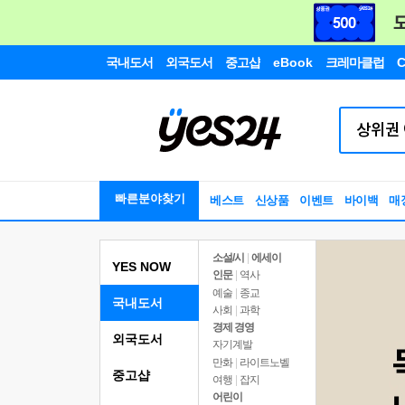
국내도서
외국도서
중고샵
eBook
크레마클럽
C
빠른분야찾기
베스트
신상품
이벤트
바이백
매
소설/시
|
에세이
YES NOW
인문
|
역사
예술
|
종교
국내도서
사회
|
과학
경제 경영
외국도서
자기계발
만화
|
라이트노벨
중고샵
여행
|
잡지
어린이