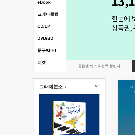
eBook
크레마클럽
CD/LP
DVD/BD
문구/GIFT
티켓
골든벨 퀴즈 & 완독 챌린지
그래제본소
5
/5