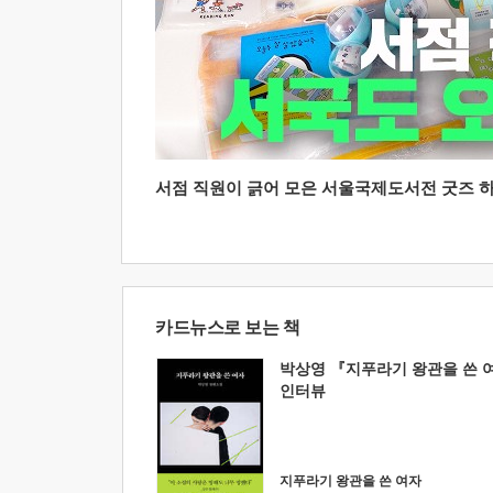
서점 직원이 긁어 모은 서울국제도서전 굿즈 하울
카드뉴스로 보는 책
박상영 『지푸라기 왕관을 쓴 
인터뷰
지푸라기 왕관을 쓴 여자