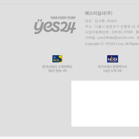
대표 : 김석환, 최세라
주소 : 서울시 영등포구 은행로 11,
사업자등록번호 : 229-81-37000 
이메일 : yes24help@yes24.c
Copyright ⓒ YES24 Corp. All Right