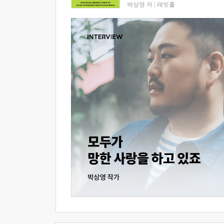
박상영 저
|
래빗홀