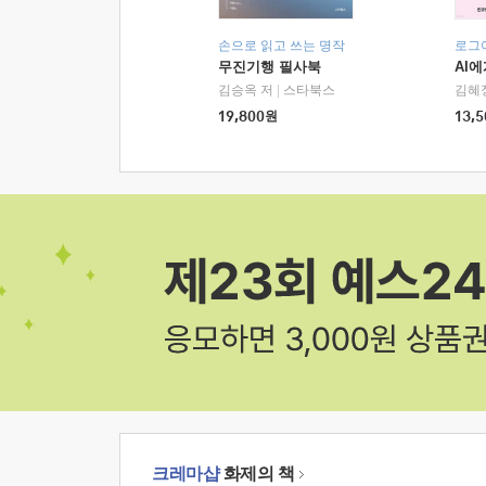
손으로 읽고 쓰는 명작
로그
무진기행 필사북
AI
김승옥 저
|
스타북스
김혜
19,800
원
13,5
크레마샵
화제의 책