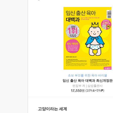
초보 부모를 위한 육아 바이블
임신 출산 육아 대백과 최신개정판
편집부 저
|
삼성출판사
17,550
원
(10%
+5%
)
고양이라는 세계