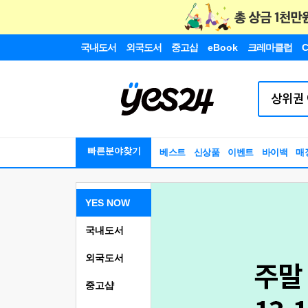
국내도서
외국도서
중고샵
eBook
크레마클럽
C
빠른분야찾기
베스트
신상품
이벤트
바이백
매
YES NOW
국내도서
외국도서
중고샵