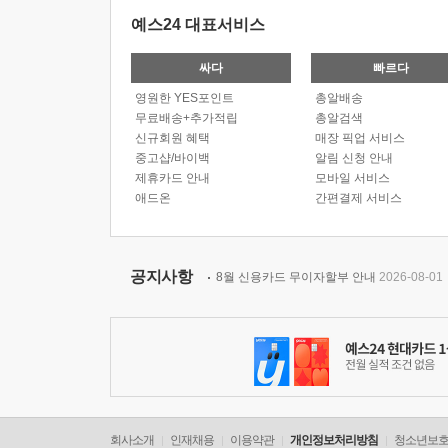
예스24 대표서비스
싸다
빠르다
영원한 YES포인트
총알배송
무료배송+추가적립
총알검색
신규회원 혜택
매장 픽업 서비스
중고샵/바이백
알림 신청 안내
제휴카드 안내
모바일 서비스
애드온
간편결제 서비스
공지사항
8월 신용카드 무이자할부 안내
2026-08-01
회사소개
인재채용
이용약관
개인정보처리방침
청소년보