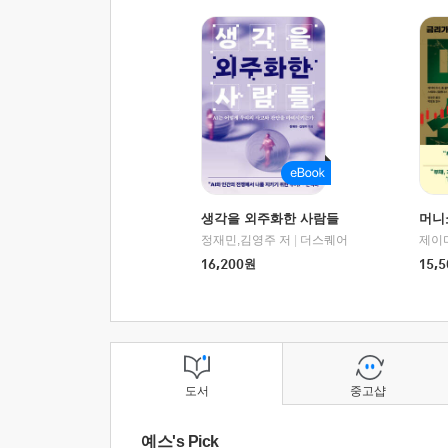
생각을 외주화한 사람들
머니
정재민,김영주 저
|
더스퀘어
16,200
원
15,5
도서
중고샵
예스's Pick