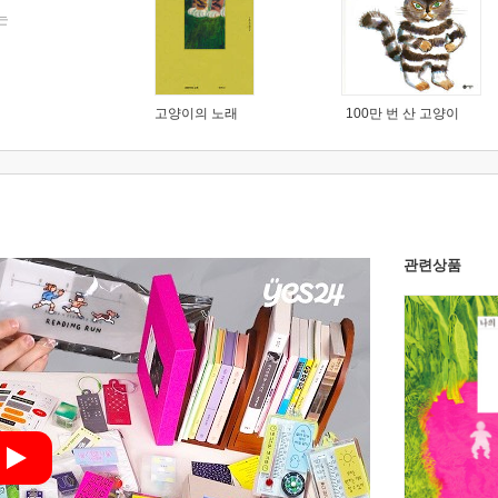
는
고양이의 노래
100만 번 산 고양이
관련상품