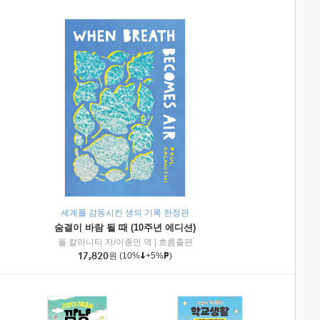
세계를 감동시킨 생의 기록 한정판
숨결이 바람 될 때 (10주년 에디션)
|
미래엔아이세움
폴 칼라니티 저/이종인 역
|
흐름출판
17,820
원
(10%
+5%
)