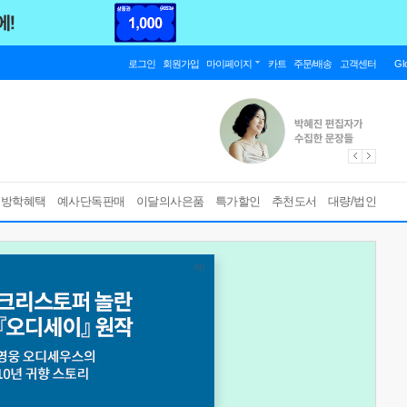
로그인
회원가입
마이페이지
카트
주문/배송
고객센터
Gl
름방학혜택
예사단독판매
이달의사은품
특가할인
추천도서
대량/법인