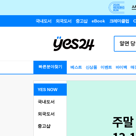
국내도서
외국도서
중고샵
eBook
크레마클럽
C
빠른분야찾기
베스트
신상품
이벤트
바이백
매
YES NOW
국내도서
외국도서
중고샵