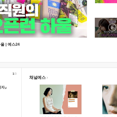
 | 예스24
1
/3
채널예스
여자』