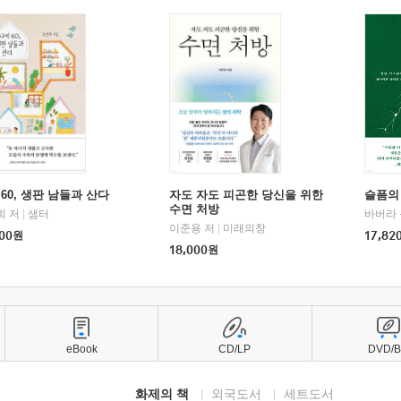
60, 생판 남들과 산다
자도 자도 피곤한 당신을 위한
슬픔의
수면 처방
희 저
|
샘터
바버라 
이준용 저
|
미래의창
00
원
17,82
18,000
원
eBook
CD/LP
DVD/
화제의 책
외국도서
세트도서