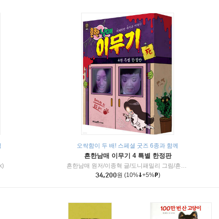
책
오싹함이 두 배! 스페셜 굿즈 6종과 함께
흔한남매 이무기 4 특별 한정판
k)
흔한남매 원저/이종혁 글/도니패밀리 그림/흔한컴퍼니 감수
34,200
원
(10%
+5%
)