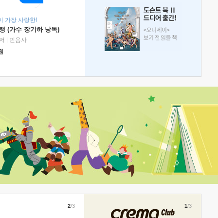
 가장 사랑한!
 (가수 장기하 낭독)
저
|
민음사
원
2
/3
1
/3