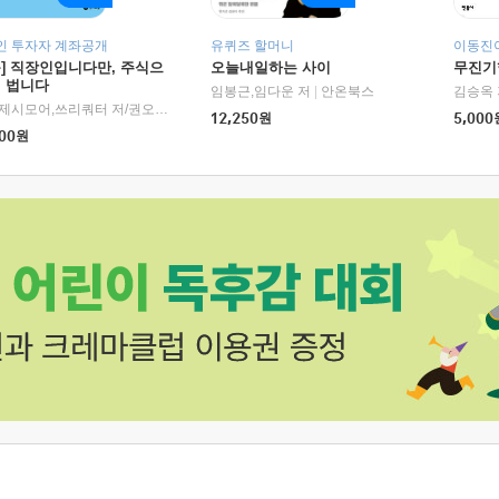
인 투자자 계좌공개
유퀴즈 할머니
이동진이
독] 직장인입니다만, 주식으
오늘내일하는 사이
무진기행
더 법니다
RHK)
임봉근,임다운 저
|
안온북스
김승옥 
서정,제시모어,쓰리쿼터 저/권오태,시그널리포트 편
|
경이로움
12,250
원
5,000
00
원