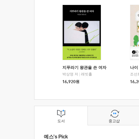
지푸라기 왕관을 쓴 여자
나이 
박상영 저
|
래빗홀
조선
16,920
원
16,2
도서
중고샵
예스's Pick