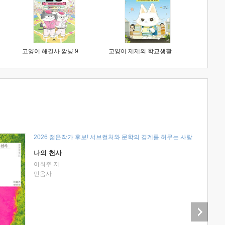
고양이 해결사 깜냥 9
고양이 제제의 학교생활 1 : 초등학생이 이렇게 힘들 줄이야
2026 젊은작가 후보! 서브컬처와 문학의 경계를 허무는 사랑
나의 천사
이희주 저
민음사