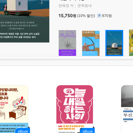
편혜영 저
문학동네
15,750
원
(10% 할인)
870원