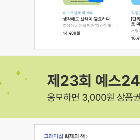
베스트셀러의 뿌리
직장
생각에도 산책이 필요하다
[단
로 
도야마 시게히코 저/지소연 역
|
알에이치코리아(
14,400
원
18,4
크레마샵
화제의 책