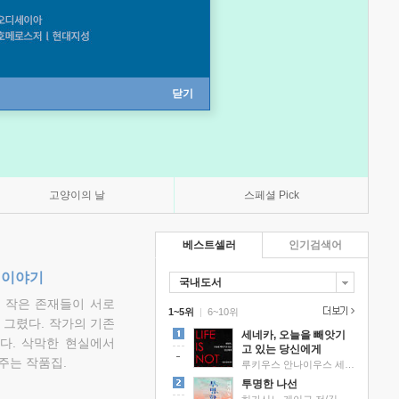
닫기
고양이의 날
스페셜 Pick
베스트셀러
인기검색어
 이야기
국내도서
고 작은 존재들이 서로
1~5위
|
6~10위
그렸다. 작가의 기존
세네카, 오늘을 빼앗기
다. 삭막한 현실에서
고 있는 당신에게
주는 작품집.
루키우스 안나이우스 세네카 저/하와이 대저택 편역
투명한 나선