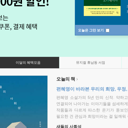
오늘은 그만 보기
이달의 혜택모음
뮤지컬 휴남동 서점
오늘의 책
편혜영이 바라본 우리의 희망, 우정,
편혜영 소설가의 5년 만의 신작. 약하
연결되어 나아가는 이야기들을 섬세하게 
작품들과 다르게 따스한 온기가 돋보인
필요한 건 관심과 희망이라는 걸 일깨워 
새들의 사회성