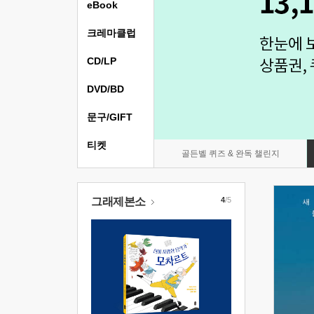
eBook
크레마클럽
CD/LP
DVD/BD
문구/GIFT
티켓
골든벨 퀴즈 & 완독 챌린지
그래제본소
4
/5