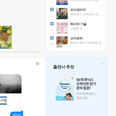
히가시노 게이고 저/김선영 역
오디세이아
호메로스 저/페테르 파울 루벤스 그림/박문재 역
독서의 기술
고명환 저
싯다르타
헤르만 헤세 저/박병덕 역
1
3
/3
출판사 추천