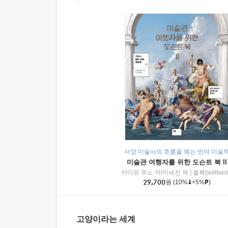
서양 미술사의 흐름을 꿰는 반려 미술
미술관 여행자를 위한 도슨트 북 II
카미유 주노 저/이세진 역
|
윌북(willboo
29,700
원
(10%
+5%
)
고양이라는 세계