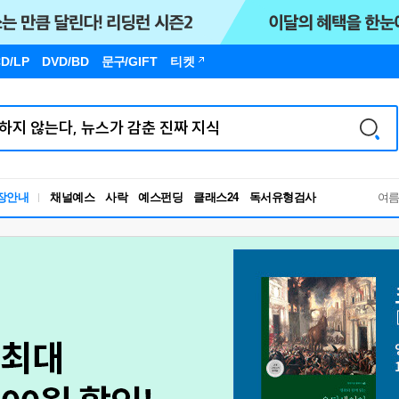
D/LP
DVD/BD
문구
/GIFT
티켓
독서유형검사
장안내
채널예스
사락
예스펀딩
클래스24
RBTI Lab
여
독서유형검사