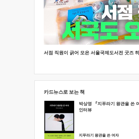
서점 직원이 긁어 모은 서울국제도서전 굿즈 하울
카드뉴스로 보는 책
박상영 『지푸라기 왕관을 쓴 
인터뷰
지푸라기 왕관을 쓴 여자