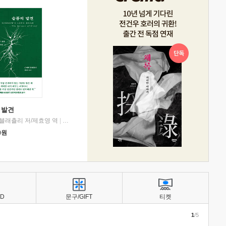
 발견
블래츨리 저/제효영 역
|
디플롯
0
원
BD
문구/GIFT
티켓
1
/5