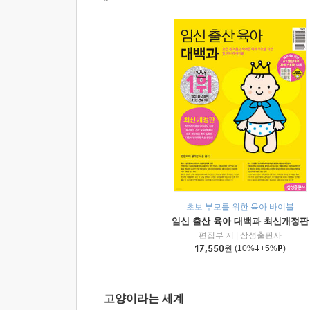
초보 부모를 위한 육아 바이블
임신 출산 육아 대백과 최신개정판
편집부 저
|
삼성출판사
17,550
원
(10%
+5%
)
고양이라는 세계