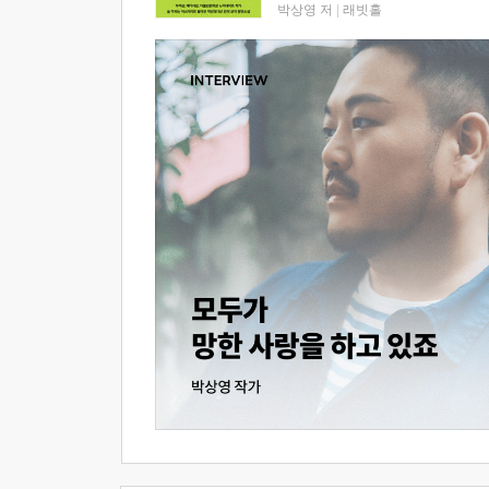
박상영 저
|
래빗홀