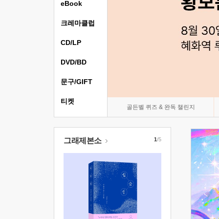
eBook
크레마클럽
CD/LP
DVD/BD
문구/GIFT
티켓
골든벨 퀴즈 & 완독 챌린지
그래제본소
1
/5