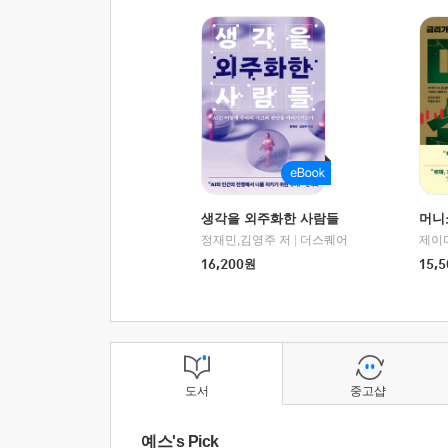
생각을 외주화한 사람들
머니
정재민,김영주 저
|
더스퀘어
16,200
원
15,5
도서
중고샵
예스's Pick