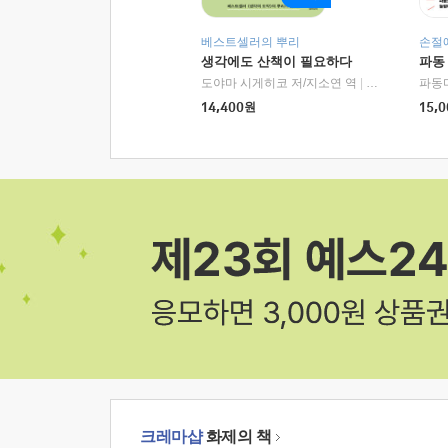
베스트셀러의 뿌리
손절
생각에도 산책이 필요하다
파동
도야마 시게히코 저/지소연 역
|
알에이치코리아(
파동
14,400
원
15,0
크레마샵
화제의 책