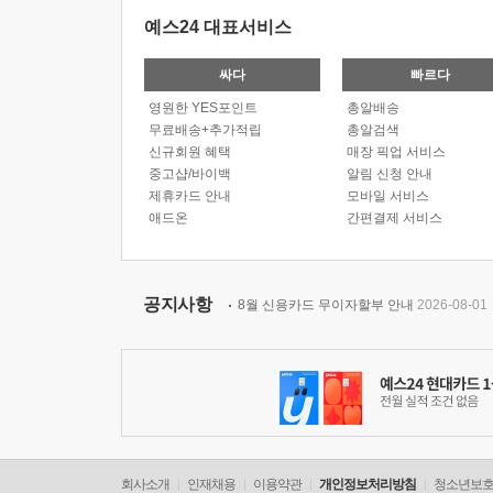
예스24 대표서비스
싸다
빠르다
영원한 YES포인트
총알배송
무료배송+추가적립
총알검색
신규회원 혜택
매장 픽업 서비스
중고샵/바이백
알림 신청 안내
제휴카드 안내
모바일 서비스
애드온
간편결제 서비스
공지사항
8월 신용카드 무이자할부 안내
2026-08-01
회사소개
인재채용
이용약관
개인정보처리방침
청소년보