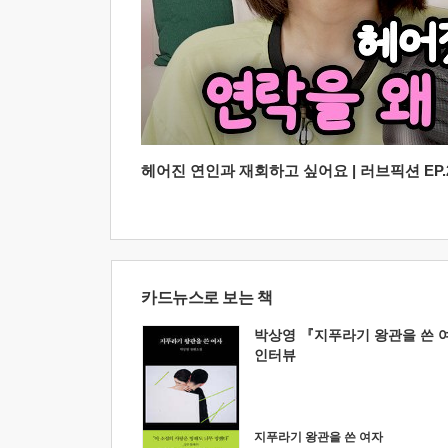
헤어진 연인과 재회하고 싶어요 | 러브픽션 EP.2
카드뉴스로 보는 책
박상영 『지푸라기 왕관을 쓴 
인터뷰
지푸라기 왕관을 쓴 여자