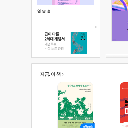
쉼 숨 섬
지금, 이 책