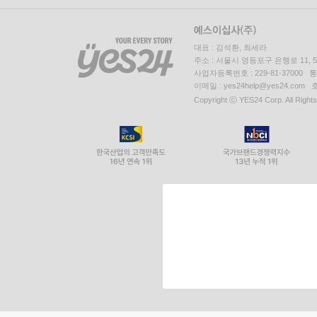
대표 : 김석환, 최세라
주소 : 서울시 영등포구 은행로 11,
사업자등록번호 : 229-81-37000 
이메일 : yes24help@yes24.c
Copyright ⓒ YES24 Corp. All Right