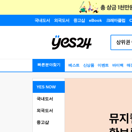
국내도서
외국도서
중고샵
eBook
크레마클럽
C
빠른분야찾기
베스트
신상품
이벤트
바이백
매
YES NOW
국내도서
외국도서
중고샵