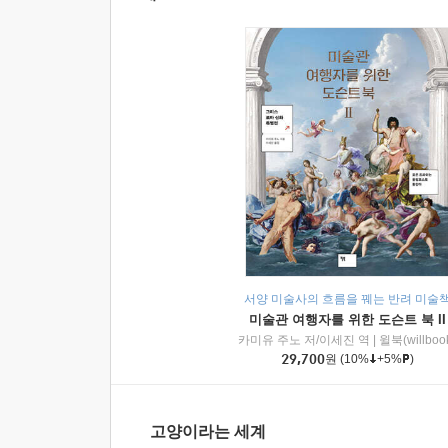
서양 미술사의 흐름을 꿰는 반려 미술
미술관 여행자를 위한 도슨트 북 II
카미유 주노 저/이세진 역
|
윌북(willboo
29,700
원
(10%
+5%
)
고양이라는 세계