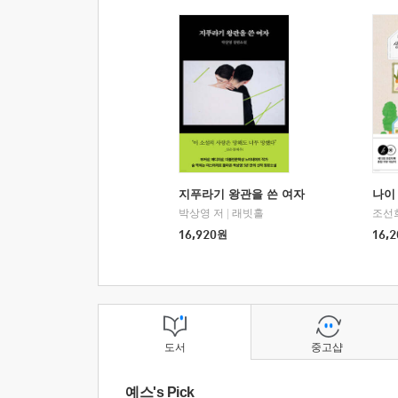
지푸라기 왕관을 쓴 여자
나이 
박상영 저
|
래빗홀
조선
16,920
원
16,2
도서
중고샵
예스's Pick