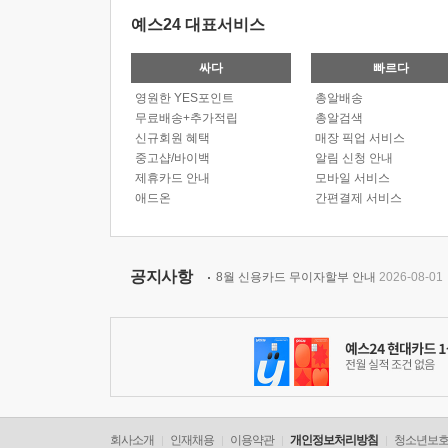
예스24 대표서비스
싸다
빠르다
영원한 YES포인트
총알배송
무료배송+추가적립
총알검색
신규회원 혜택
매장 픽업 서비스
중고샵/바이백
알림 신청 안내
제휴카드 안내
모바일 서비스
애드온
간편결제 서비스
공지사항
8월 신용카드 무이자할부 안내
2026-08-01
회사소개
인재채용
이용약관
개인정보처리방침
청소년보