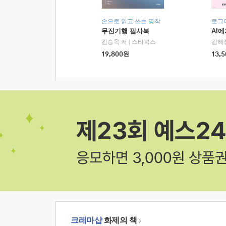
손으로 읽고 쓰는 명작
로그
무진기행 필사북
AI
김승옥 저
|
스타북스
김혜
19,800
원
13,5
크레마샵
화제의 책