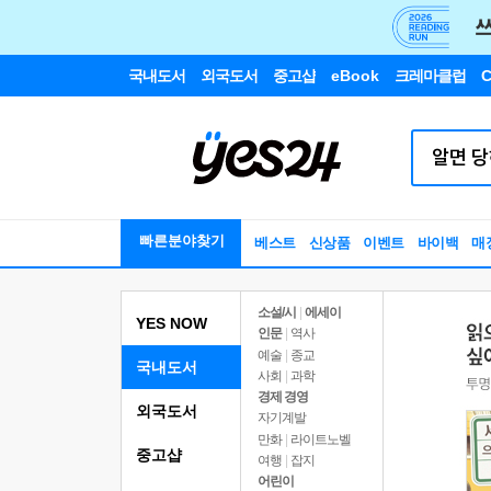
국내도서
외국도서
중고샵
eBook
크레마클럽
C
빠른분야찾기
베스트
신상품
이벤트
바이백
매
소설/시
|
에세이
YES NOW
인문
|
역사
예술
|
종교
국내도서
사회
|
과학
경제 경영
외국도서
자기계발
만화
|
라이트노벨
중고샵
여행
|
잡지
어린이