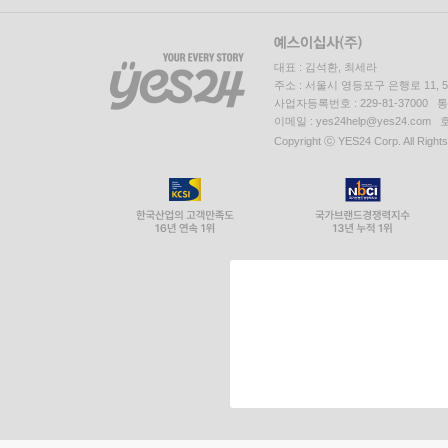
대표 : 김석환, 최세라
주소 : 서울시 영등포구 은행로 11,
사업자등록번호 : 229-81-37000 
이메일 : yes24help@yes24.c
Copyright ⓒ YES24 Corp. All Right