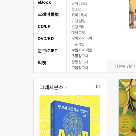
eBook
유아
|
전집
청소년
크레마클럽
요리
|
육아
가정 살림
CD/LP
건강 취미
대학교재
DVD/BD
국어와 외국어
IT 모바일
수험서 자격증
문구/GIFT
초등참고서
중등참고서
티켓
나민애 7문 
고등참고서
그래제본소
3
/5