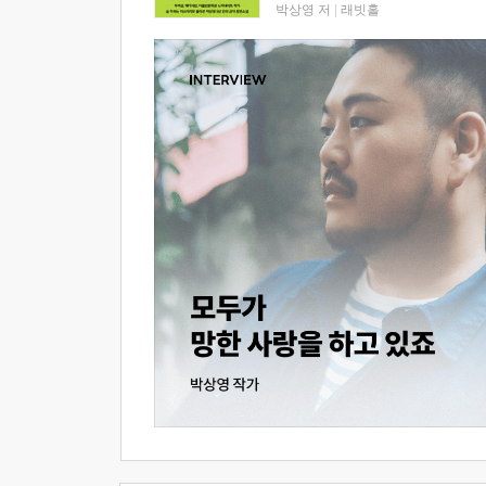
박상영 저
|
래빗홀