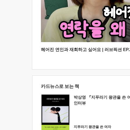
헤어진 연인과 재회하고 싶어요 | 러브픽션 EP.2
카드뉴스로 보는 책
박상영 『지푸라기 왕관을 쓴 
인터뷰
지푸라기 왕관을 쓴 여자