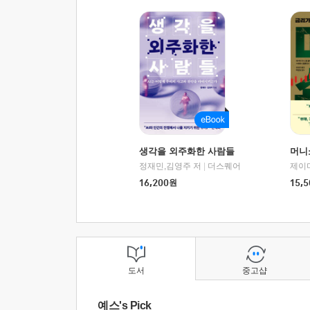
생각을 외주화한 사람들
머니
정재민,김영주 저
|
더스퀘어
16,200
원
15,5
도서
중고샵
예스's Pick