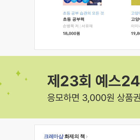
초등 공부 습관의 모든 것
고양
초등 공부력
고양
손병목 저
|
서유재
이미
18,000
원
19,8
크레마샵
화제의 책