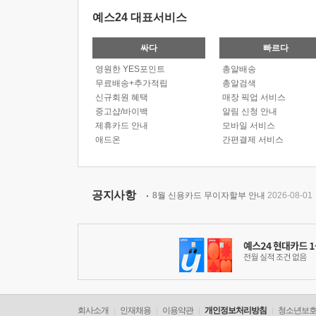
예스24 대표서비스
싸다
빠르다
영원한 YES포인트
총알배송
무료배송+추가적립
총알검색
신규회원 혜택
매장 픽업 서비스
중고샵/바이백
알림 신청 안내
제휴카드 안내
모바일 서비스
애드온
간편결제 서비스
공지사항
8월 신용카드 무이자할부 안내
2026-08-01
회사소개
인재채용
이용약관
개인정보처리방침
청소년보