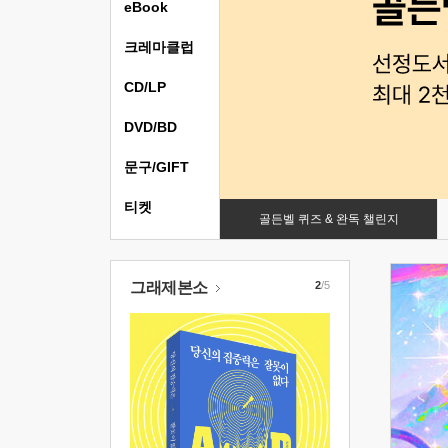
eBook
크레마클럽
CD/LP
DVD/BD
문구/GIFT
티켓
골든벨 퀴즈 & 완독 챌린지
그래제본소
2
/5