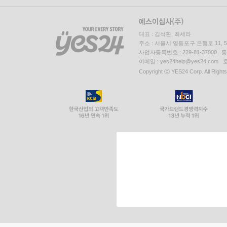
대표 : 김석환, 최세라
주소 : 서울시 영등포구 은행로 11,
사업자등록번호 : 229-81-37000 
이메일 : yes24help@yes24.c
Copyright ⓒ YES24 Corp. All Right