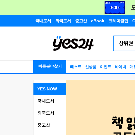
국내도서
외국도서
중고샵
eBook
크레마클럽
C
빠른분야찾기
베스트
신상품
이벤트
바이백
매
YES NOW
국내도서
외국도서
중고샵