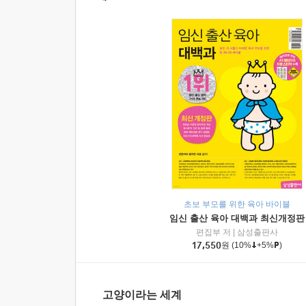
초보 부모를 위한 육아 바이블
임신 출산 육아 대백과 최신개정판
편집부 저
|
삼성출판사
17,550
원
(10%
+5%
)
고양이라는 세계