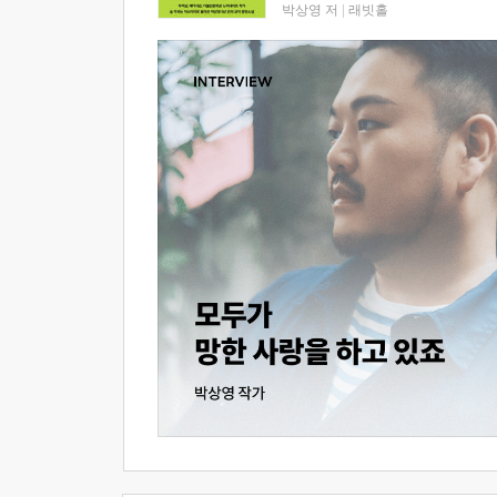
박상영 저
|
래빗홀