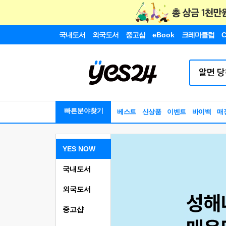
국내도서
외국도서
중고샵
eBook
크레마클럽
C
빠른분야찾기
베스트
신상품
이벤트
바이백
매
YES NOW
국내도서
외국도서
중고샵