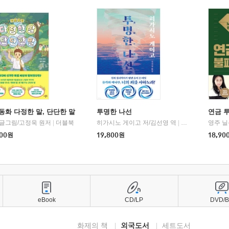
동화 다정한 말, 단단한 말
투명한 나선
연금 
 글그림/고정욱 원저
|
더블북
히가시노 게이고 저/김선영 역
|
북다
영주 닐
00
원
19,800
원
18,90
eBook
CD/LP
DVD/
화제의 책
외국도서
세트도서