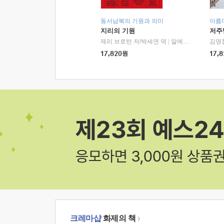
동서남북의 기원과 의미
아름
지리의 기원
저주
제리 브로턴 저/박세연 역
|
알에이치코리아(RHK)
김명
17,820
원
17,8
크레마샵
화제의 책