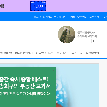
로그인
회원가입
마이페이지
카트
주문/배송
고객센터
Gl
름방학혜택
예사단독판매
이달의사은품
특가할인
추천도서
대량/법인