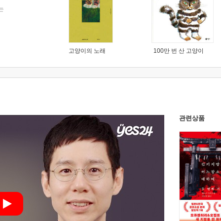
는
고양이의 노래
100만 번 산 고양이
관련상품