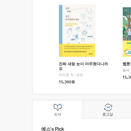
진짜 새랑 눈이 마주쳤다니까
웹툰
요
돌배
이이은 저
|
보리
15,3
15,300
원
도서
중고샵
예스's Pick