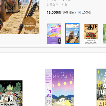
장준호 저
시월
18,000
원
(10% 할인)
1,000원