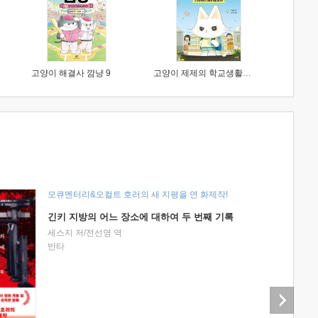
고양이 해결사 깜냥 9
고양이 제제의 학교생활 1 : 초등학생이 이렇게 힘들 줄이야
모큐멘터리&오컬트 호러의 새 지평을 연 화제작!
긴키 지방의 어느 장소에 대하여 두 번째 기록
세스지 저/전선영 역
반타