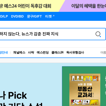
D/LP
DVD/BD
문구
/GIFT
티켓
독서유형검사
장안내
채널예스
사락
예스펀딩
클래스24
RBTI Lab
여
독서유형검사