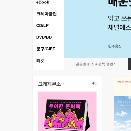
eBook
크레마클럽
CD/LP
DVD/BD
문구/GIFT
티켓
골든벨 퀴즈 & 완독 챌린지
그래제본소
4
/5