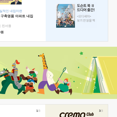
현실적인 내집마련
 구축명품 아파트 내집
|
진서원
0
원
1
/3
3
/3