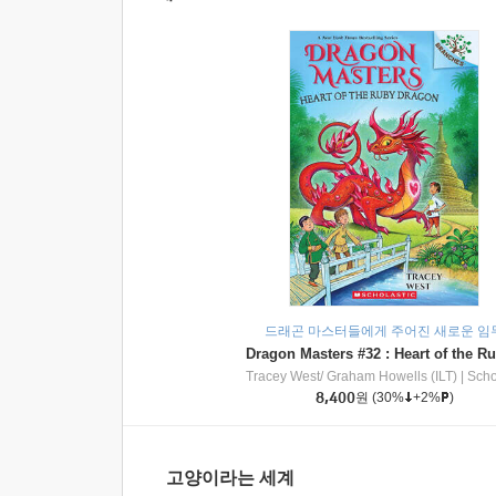
드래곤 마스터들에게 주어진 새로운 임
Tracey West/ Graham Howells (ILT)
|
Scholasti
8,400
원
(30%
+2%
)
고양이라는 세계