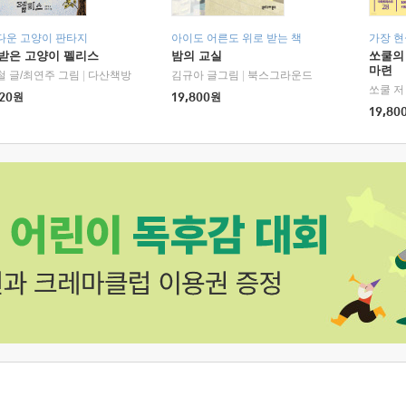
다운 고양이 판타지
아이도 어른도 위로 받는 책
가장 
받은 고양이 펠리스
밤의 교실
쏘쿨의
마련
철 글/최연주 그림
|
다산책방
김규아 글그림
|
북스그라운드
쏘쿨 저
20
원
19,800
원
19,80