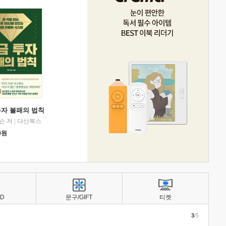
투자 불패의 법칙
슨 저
|
다산북스
0
원
BD
문구/GIFT
티켓
3
/5