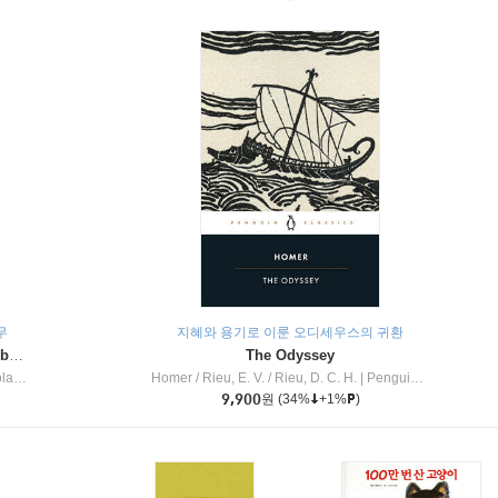
무
지혜와 용기로 이룬 오디세우스의 귀환
Dragon Masters #32 : Heart of the Ruby Dragon (A Branches Book)
The Odyssey
c Inc
Homer / Rieu, E. V. / Rieu, D. C. H.
|
Penguin Group
9,900
원
(34%
+1%
)