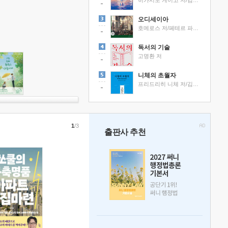
히가시노 게이고 저/김선영 역
오디세이아
호메로스 저/페테르 파울 루벤스 그림/박문재 역
독서의 기술
고명환 저
니체의 초월자
프리드리히 니체 저/김철 편역
1
/3
출판사 추천