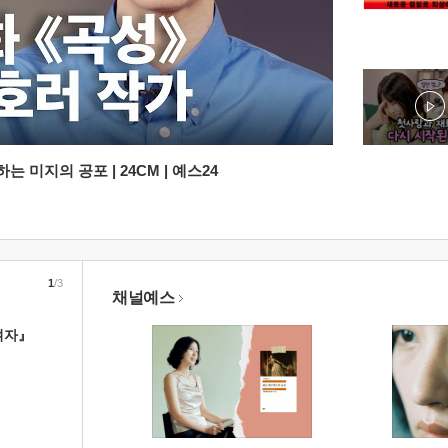
 미지의 공포 | 24CM | 예스24
1
/3
채널예스
여자』