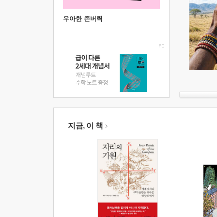
우아한 존버력
지금, 이 책