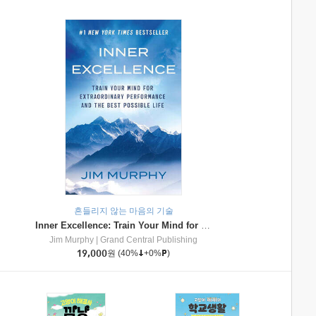
흔들리지 않는 마음의 기술
Inner Excellence: Train Your Mind for Extraordinary Performance and the Best Possible Life
Jim Murphy
|
Grand Central Publishing
19,000
원
(40%
+0%
)