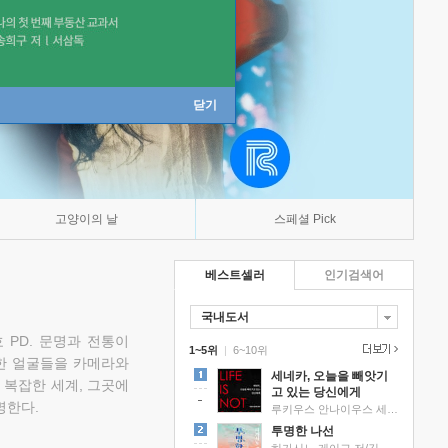
닫기
고양이의 날
스페셜 Pick
베스트셀러
인기검색어
국내도서
 PD. 문명과 전통이
1~5위
|
6~10위
한 얼굴들을 카메라와
세네카, 오늘을 빼앗기
 복잡한 세계, 그곳에
고 있는 당신에게
명한다.
루키우스 안나이우스 세네카 저/하와이 대저택 편역
투명한 나선