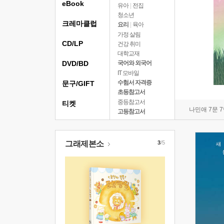
eBook
유아
|
전집
청소년
크레마클럽
요리
|
육아
가정 살림
CD/LP
건강 취미
대학교재
DVD/BD
국어와 외국어
IT 모바일
수험서 자격증
문구/GIFT
초등참고서
중등참고서
티켓
나민애 7문 
고등참고서
그래제본소
3
/5