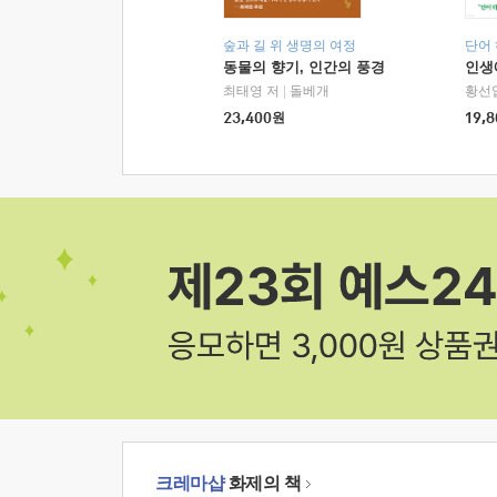
숲과 길 위 생명의 여정
단어
동물의 향기, 인간의 풍경
인생
최태영 저
|
돌베개
황선
23,400
원
19,8
크레마샵
화제의 책