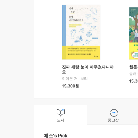
진짜 새랑 눈이 마주쳤다니까
웹툰
요
돌배
이이은 저
|
보리
15,3
15,300
원
도서
중고샵
예스's Pick