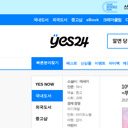
국내도서
외국도서
중고샵
eBook
크레마클럽
C
빠른분야찾기
베스트
신상품
이벤트
바이백
매
소설/시
|
에세이
YES NOW
인문
|
역사
예술
|
종교
국내도서
사회
|
과학
경제 경영
외국도서
자기계발
만화
|
라이트노벨
중고샵
여행
|
잡지
어린이