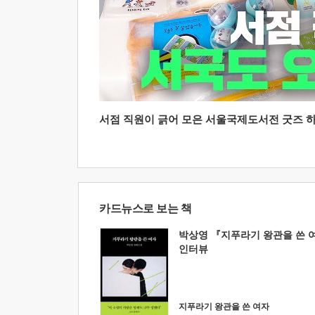
서점 직원이 긁어 모은 서울국제도서전 굿즈 하울
카드뉴스로 보는 책
박상영 『지푸라기 왕관을 쓴 
인터뷰
지푸라기 왕관을 쓴 여자