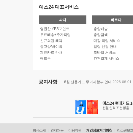
예스24 대표서비스
싸다
빠르다
영원한 YES포인트
총알배송
무료배송+추가적립
총알검색
신규회원 혜택
매장 픽업 서비스
중고샵/바이백
알림 신청 안내
제휴카드 안내
모바일 서비스
애드온
간편결제 서비스
공지사항
8월 신용카드 무이자할부 안내
2026-08-01
회사소개
인재채용
이용약관
개인정보처리방침
청소년보