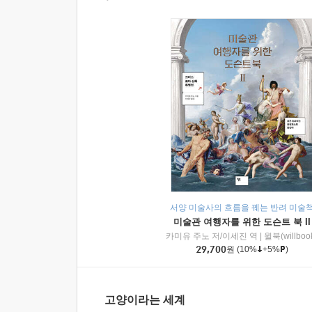
서양 미술사의 흐름을 꿰는 반려 미술
미술관 여행자를 위한 도슨트 북 II
카미유 주노 저/이세진 역
|
윌북(willboo
29,700
원
(10%
+5%
)
고양이라는 세계