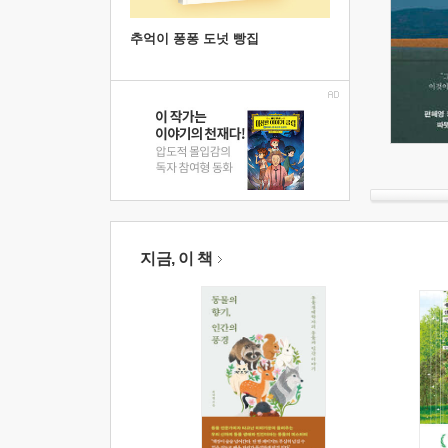
추억이 퐁퐁 도넛 빵집
지금, 이 책