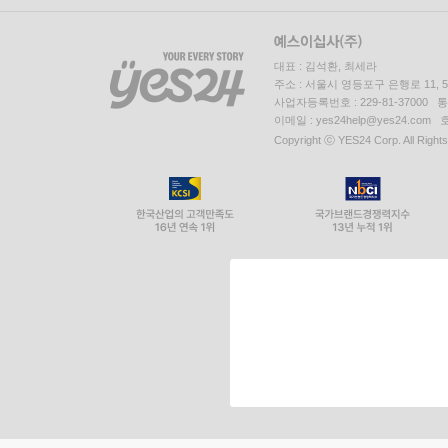
대표 : 김석환, 최세라
주소 : 서울시 영등포구 은행로 11,
사업자등록번호 : 229-81-37000 
이메일 : yes24help@yes24.c
Copyright ⓒ YES24 Corp. All Right