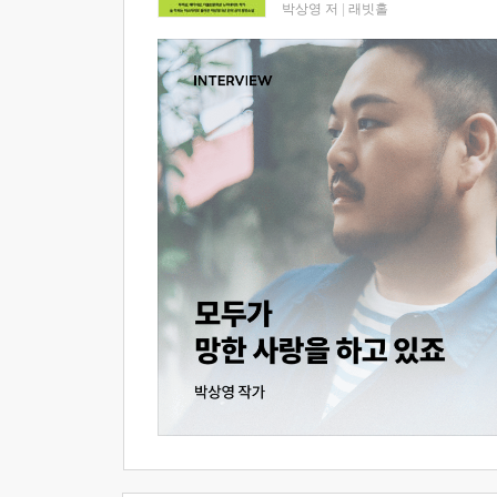
박상영 저
|
래빗홀