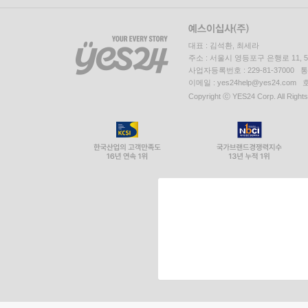
대표 : 김석환, 최세라
주소 : 서울시 영등포구 은행로 11,
사업자등록번호 : 229-81-37000 
이메일 : yes24help@yes24.c
Copyright ⓒ YES24 Corp. All Right