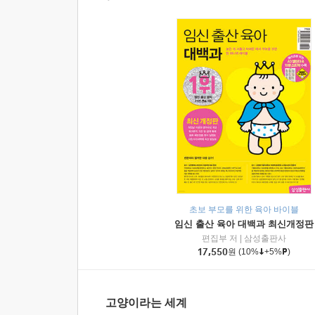
초보 부모를 위한 육아 바이블
임신 출산 육아 대백과 최신개정판
편집부 저
|
삼성출판사
17,550
원
(10%
+5%
)
고양이라는 세계