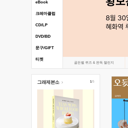
eBook
크레마클럽
CD/LP
DVD/BD
문구/GIFT
티켓
골든벨 퀴즈 & 완독 챌린지
그래제본소
1
/5