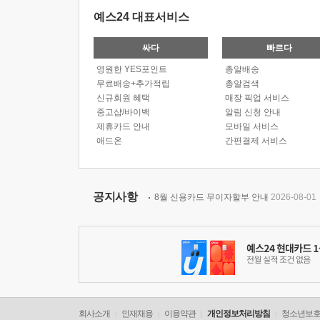
예스24 대표서비스
싸다
빠르다
영원한 YES포인트
총알배송
무료배송+추가적립
총알검색
신규회원 혜택
매장 픽업 서비스
중고샵/바이백
알림 신청 안내
제휴카드 안내
모바일 서비스
애드온
간편결제 서비스
공지사항
8월 신용카드 무이자할부 안내
2026-08-01
회사소개
인재채용
이용약관
개인정보처리방침
청소년보