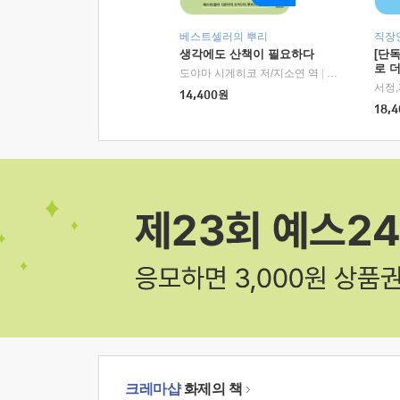
베스트셀러의 뿌리
직장
생각에도 산책이 필요하다
[단
로 
도야마 시게히코 저/지소연 역
|
알에이치코리아(
14,400
원
18,4
크레마샵
화제의 책