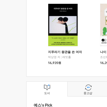
지푸라기 왕관을 쓴 여자
나이 
박상영 저
|
래빗홀
조선
16,920
원
16,2
도서
중고샵
예스's Pick