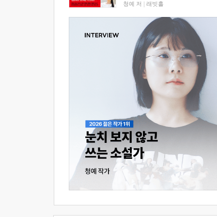
청예 저
|
래빗홀