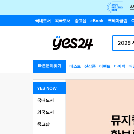
국내도서
외국도서
중고샵
eBook
크레마클럽
C
빠른분야찾기
베스트
신상품
이벤트
바이백
매
YES NOW
국내도서
외국도서
중고샵