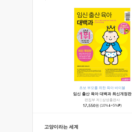
초보 부모를 위한 육아 바이블
임신 출산 육아 대백과 최신개정판
편집부 저
|
삼성출판사
17,550
원
(10%
+5%
)
고양이라는 세계