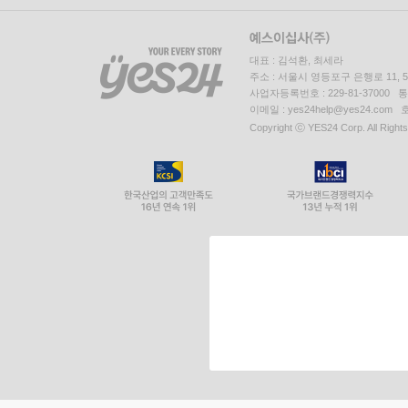
대표 : 김석환, 최세라
주소 : 서울시 영등포구 은행로 11,
사업자등록번호 : 229-81-37000 
이메일 : yes24help@yes24.c
Copyright ⓒ YES24 Corp. All Right