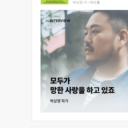
박상영 저
|
래빗홀