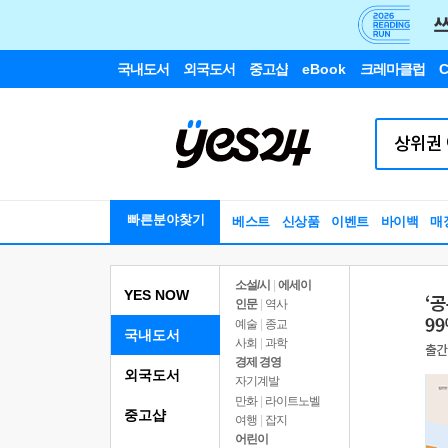
국내도서
외국도서
중고샵
eBook
크레마클럽
C
빠른분야찾기
베스트
신상품
이벤트
바이백
매
소설/시
|
에세이
YES NOW
인문
|
역사
예술
|
종교
국내도서
사회
|
과학
경제 경영
외국도서
자기계발
만화
|
라이트노벨
중고샵
여행
|
잡지
어린이