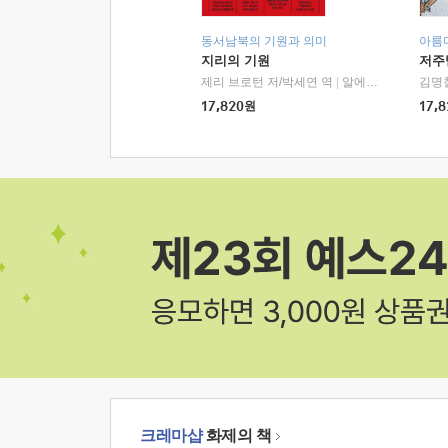
동서남북의 기원과 의미
아름
지리의 기원
저주
제리 브로턴 저/박세연 역
|
알에이치코리아(RHK)
김명
17,820
원
17,8
크레마샵
화제의 책