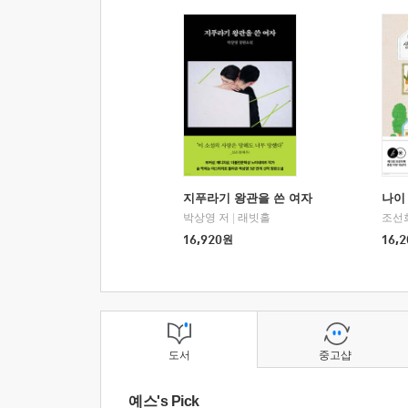
지푸라기 왕관을 쓴 여자
나이 
박상영 저
|
래빗홀
조선
16,920
원
16,2
도서
중고샵
예스's Pick