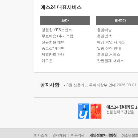
예스24 대표서비스
싸다
빠르다
영원한 YES포인트
총알배송
무료배송+추가적립
총알검색
신규회원 혜택
매장 픽업 서비스
중고샵/바이백
알림 신청 안내
제휴카드 안내
모바일 서비스
애드온
간편결제 서비스
공지사항
8월 신용카드 무이자할부 안내
2026-08-01
회사소개
인재채용
이용약관
개인정보처리방침
청소년보