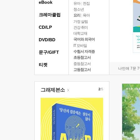
eBook
유아
|
전집
청소년
크레마클럽
요리
|
육아
가정 살림
CD/LP
건강 취미
대학교재
DVD/BD
국어와 외국어
IT 모바일
수험서 자격증
문구/GIFT
초등참고서
중등참고서
티켓
나민애 7문 
고등참고서
그래제본소
2
/5